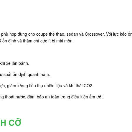
ng phù hợp dùng cho coupe thể thao, sedan và Crossover. Với lực kéo ổn
ý ổn định và thậm chí cực ít bị mài mòn.
khi xe lăn bánh.
ệu suất ổn định quanh năm.
ợc, giảm lượng tiêu thụ nhiên liệu và khí thải CO2.
ụng thoát nước, đảm bảo an toàn trong điều kiện ẩm ướt.
CH CỠ