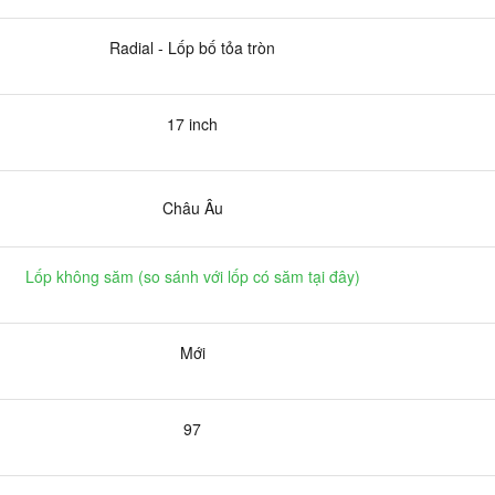
Radial - Lốp bố tỏa tròn
17 inch
Châu Âu
Lốp không săm (
so sánh với lốp có săm tại đây
)
Mới
97