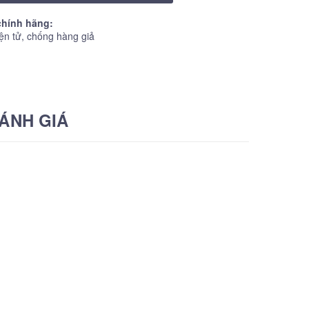
hính hãng:
ện tử, chống hàng giả
ÁNH GIÁ