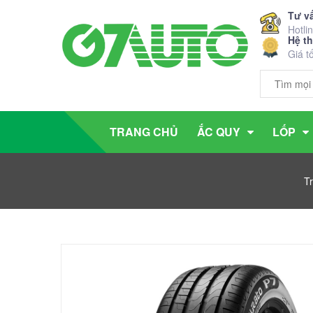
Tư v
Hotli
Hệ t
Giá t
TRANG CHỦ
ẮC QUY
LỐP
T