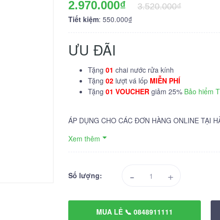
2.970.000₫
3.520.000₫
Tiết kiệm
: 550.000₫
ƯU ĐÃI
Tặng
01
chai nước rửa kính
Tặng
02
lượt vá lốp
MIỄN PHÍ
Tặng
01 VOUCHER
giảm 25%
Bảo hiểm 
ÁP DỤNG CHO CÁC ĐƠN HÀNG ONLINE TẠI H
Xem thêm
-
+
Số lượng:
MUA LẺ 📞 0848911111