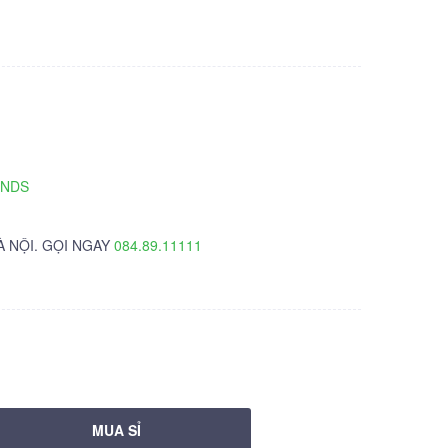
TNDS
À NỘI. GỌI NGAY
084.89.11111
MUA SỈ