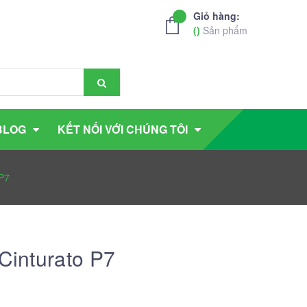
Giỏ hàng:
(
)
Sản phẩm
BLOG
KẾT NỐI VỚI CHÚNG TÔI
 P7
Cinturato P7