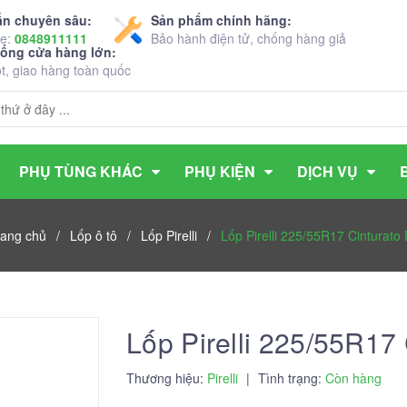
ấn chuyên sâu:
Sản phẩm chính hãng:
ne:
0848911111
Bảo hành điện tử, chống hàng giả
hống cửa hàng lớn:
ốt, giao hàng toàn quốc
PHỤ TÙNG KHÁC
PHỤ KIỆN
DỊCH VỤ
rang chủ
/
Lốp ô tô
/
Lốp Pirelli
/
Lốp Pirelli 225/55R17 Cinturato
Lốp Pirelli 225/55R17 
Thương hiệu:
Pirelli
|
Tình trạng:
Còn hàng