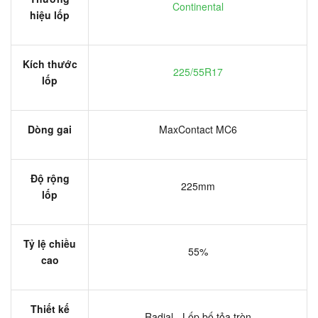
Continental
hiệu lốp
Kích thước
225/55R17
lốp
Dòng gai
MaxContact MC6
Độ rộng
225mm
lốp
Tỷ lệ chiều
55%
cao
Thiết kế
Radial - Lốp bố tỏa tròn