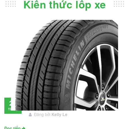
Kiến thức lốp xe
Đánh giá lốp Michelin Primacy SUV: Đáng
28
đầu tư không?
Tháng
Đăng bởi
Kelly Le
11
Đọc tiếp