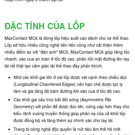
ĐẶC TÍNH CỦA LỐP
MaxContact MC6 là dòng lốp hiệu suất cao dành cho xe thể thao.
Lốp sở hữu nhiều công nghệ tiên tiến cũng như cải thiện thêm
nhiều điểm so với "đàn anh" MC5. MaxContact MC6 giúp tăng tốc
nhanh, vào cua an toàn ở tốc độ cao, phản hồi mặt đường lên tay
lái rất thật tạo cảm giác lái thể thao đầy phấn khích.
Nhờ các khối gai lớn ở vai lốp được vát cạnh theo chiều dọc
(Longitudinal Chamfered Edges) nên hạn chế được lực ly
tâm và gia tăng độ bám đường khi vào cua ở tốc độ cao.
Các khối gai cấu trúc bất đối xứng (Asymmetric Rib
Geometry) với phần đế được đúc lớn, cứng cáp hơn thay cho
kiểu rãnh vuông truyền thống giúp phản xạ của cả khối lốp
được đồng bộ và tăng thêm sự chính xác cho tay lái.
Trang bị công nghệ độc quyền là nút tiêu âm thế hệ mới