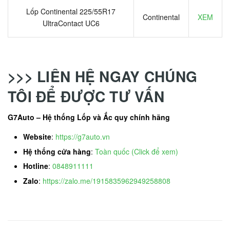
Lốp Continental 225/55R17
Continental
XEM
UltraContact UC6
>>> LIÊN HỆ NGAY CHÚNG
TÔI ĐỂ ĐƯỢC TƯ VẤN
G7Auto – Hệ thống Lốp và Ắc quy chính hãng
Website
:
https://g7auto.vn
Hệ thống cửa hàng
:
Toàn quốc (Click để xem)
Hotline
:
0848911111
Zalo
:
https://zalo.me/1915835962949258808