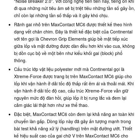
“Noise Breaker 2.0”. Với công nghệ tiên tiến này, tiếng ồn khi
đi qua những nút tiêu âm sẽ bị triệt tiêu những tần số gây ồn,
chỉ còn lại những tần số thấp và ít gây khó chịu.
Rãnh gai nhỏ trên MaxContact MC6 được thiết kế theo hình
dạng vết chân chim. Đây là thiết kế đặc biệt của Continental
với tên gọi là Chevron Grip Elements giúp bề mặt tiếp xúc
giữa lốp và mặt đường được dàn đều hơn khi vào cua, không
bị dồn cục bộ về một bên như kiểu khối gai (block) phổ
thông.
Cấu trúc lớp vật liệu polyester mới mà Continental gọi là
Xtreme-Force được trang bị trên MaxContact MC6 giúp cho
lốp khi vận hành ở dải tốc độ thấp rất êm ái và thoải mái. Khi
vận hành ở dải tốc độ cao, cấu trúc Xtreme-Force vẫn giữ
nguyên mức độ đàn hồi, giúp lốp ít bị rung lắc và đem lại
cảm giác lái thật hơn như xe thể thao.
Đặc biệt, MaxContact MC6 còn đem lại khả năng an toàn khi
chuyển làn gấp. Dòng lốp này đã gây ấn tượng mạnh trong
bài test khả năng xử lý (handling) trên mặt đường ướt. Thiết
kế hiệu suất cao của gai chữ V trên MaxContact MC6 cho