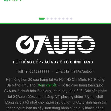
HỆ THỐNG LỐP - ẮC QUY Ô TÔ CHÍNH HÃNG
Hotline:
0848911111
-
Email:
lienhe@g7auto.vn
Hệ thống hơn 20 cửa hàng tại Hà Nội, Hồ Chí Minh, Hải Phòng,
Đà Nẵng, Phú Thọ (
Xem chi tiết
) - Hỗ trợ giao hàng toàn quốc.
G7Auto là chuỗi bán lẻ ắc quy, lốp & phụ tùng ô tô. Các sản phẩm
tại G7Auto 100% chính hãng. Với phương châm “Uy tín, chất
lượng và giá tốt nhất cho người tiêu dùng”, G7Auto vinh hạnh trở
thành người bạn tin cậy luôn đồng hành cùng quý khách hàng.