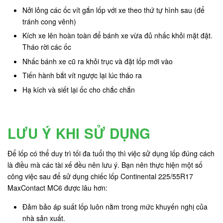
Nởi lỏng các ốc vít gắn lốp với xe theo thứ tự hình sau (để
tránh cong vênh)
Kích xe lên hoàn toàn để bánh xe vừa đủ nhấc khỏi mặt đật.
Tháo rời các ốc
Nhấc bánh xe cũ ra khỏi trục và đặt lốp mới vào
Tiến hành bắt vít ngược lại lúc tháo ra
Hạ kích và siết lại ốc cho chắc chắn
LƯU Ý KHI SỬ DỤNG
Để lốp có thể duy trì tối đa tuổi thọ thì việc sử dụng lốp đúng cách
là điều mà các tài xế đều nên lưu ý. Bạn nên thực hiện một số
công việc sau để sử dụng chiếc lốp Continental 225/55R17
MaxContact MC6 được lâu hơn:
Đảm bảo áp suất lốp luôn nằm trong mức khuyến nghị của
nhà sản xuất.