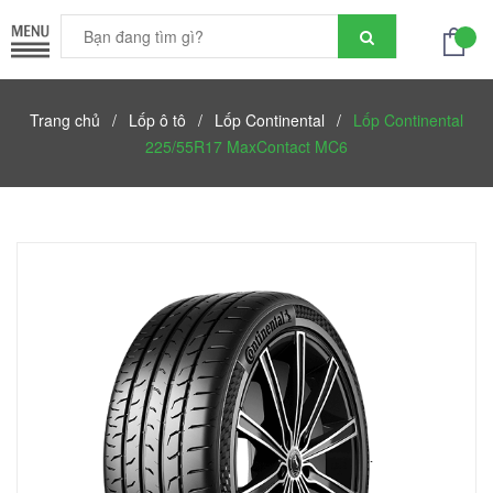
Trang chủ
/
Lốp ô tô
/
Lốp Continental
/
Lốp Continental
225/55R17 MaxContact MC6