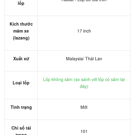
lốp
Kích thước
mâm xe
17 inch
(lazang)
Xuất xứ
Malaysia/ Thái Lan
Lốp không săm (
so sánh với lốp có săm tại
Loại lốp
đây
)
Tình trạng
Mới
Chỉ số tải
101
trọng