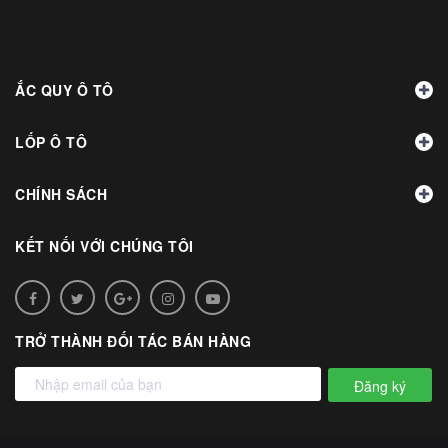
ẮC QUY Ô TÔ
LỐP Ô TÔ
CHÍNH SÁCH
KẾT NỐI VỚI CHÚNG TÔI
TRỞ THÀNH ĐỐI TÁC BÁN HÀNG
Đăng ký