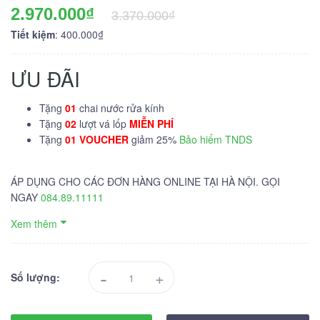
2.970.000₫
3.370.000₫
Tiết kiệm
: 400.000₫
ƯU ĐÃI
Tặng
01
chai nước rửa kính
Tặng
02
lượt vá lốp
MIỄN PHÍ
Tặng
01 VOUCHER
giảm 25%
Bảo hiểm TNDS
ÁP DỤNG CHO CÁC ĐƠN HÀNG ONLINE TẠI HÀ NỘI. GỌI
NGAY
084.89.11111
Xem thêm
-
+
Số lượng: