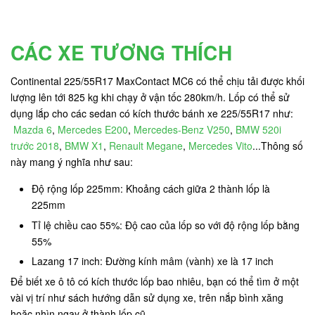
CÁC XE TƯƠNG THÍCH
Continental 225/55R17 MaxContact MC6 có thể chịu tải được khối
lượng lên tới 825 kg
khi chạy ở vận tốc 280km/h. Lốp có thể sử
dụng lắp cho các sedan có kích thước bánh xe 225/55R17 như:
Mazda 6
,
Mercedes E200
,
Mercedes-Benz V250
,
BMW 520i
trước 2018
,
BMW X1
,
Renault Megane
,
Mercedes Vito
...Thông số
này mang ý nghĩa như sau:
Độ rộng lốp 225mm: Khoảng cách giữa 2 thành lốp là
225mm
Tỉ lệ chiều cao 55%: Độ cao của lốp so với độ rộng lốp bằng
55%
Lazang 17 inch: Đường kính mâm (vành) xe là 17 inch
Để biết xe ô tô có kích thước lốp bao nhiêu, bạn có thể tìm ở một
vài vị trí như sách hướng dẫn sử dụng xe, trên nắp bình xăng
hoặc nhìn ngay ở thành lốp cũ.