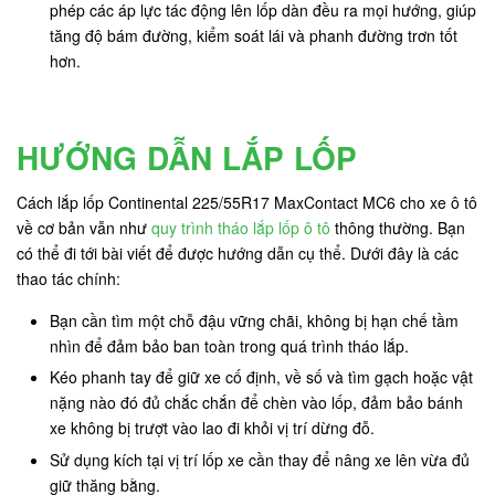
phép các áp lực tác động lên lốp dàn đều ra mọi hướng, giúp
tăng độ bám đường, kiểm soát lái và phanh đường trơn tốt
hơn.
HƯỚNG DẪN LẮP LỐP
Cách lắp lốp Continental 225/55R17 MaxContact MC6 cho xe ô tô
về cơ bản vẫn như
quy trình tháo lắp lốp ô tô
thông thường. Bạn
có thể đi tới bài viết để được hướng dẫn cụ thể. Dưới đây là các
thao tác chính:
Bạn cần tìm một chỗ đậu vững chãi, không bị hạn chế tầm
nhìn để đảm bảo ban toàn trong quá trình tháo lắp.
Kéo phanh tay để giữ xe cố định, về số và tìm gạch hoặc vật
nặng nào đó đủ chắc chắn để chèn vào lốp, đảm bảo bánh
xe không bị trượt vào lao đi khỏi vị trí dừng đỗ.
Sử dụng kích tại vị trí lốp xe cần thay để nâng xe lên vừa đủ
giữ thăng bằng.