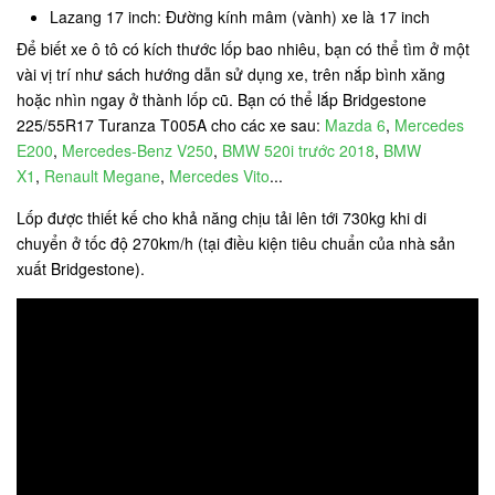
Lazang 17 inch: Đường kính mâm (vành) xe là 17 inch
Để biết xe ô tô có kích thước lốp bao nhiêu, bạn có thể tìm ở một
vài vị trí như sách hướng dẫn sử dụng xe, trên nắp bình xăng
hoặc nhìn ngay ở thành lốp cũ. Bạn có thể lắp Bridgestone
225/55R17 Turanza T005A cho các xe sau:
Mazda 6
,
Mercedes
E200
,
Mercedes-Benz V250
,
BMW 520i trước 2018
,
BMW
X1
,
Renault Megane
,
Mercedes Vito
...
Lốp được thiết kế cho khả năng chịu tải lên tới 730kg khi di
chuyển ở tốc độ 270km/h (tại điều kiện tiêu chuẩn của nhà sản
xuất Bridgestone).