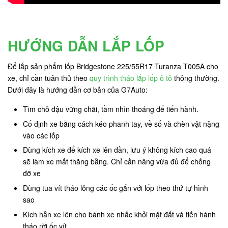
HƯỚNG DẪN LẮP LỐP
Để lắp sản phẩm lốp Bridgestone 225/55R17 Turanza T005A cho
xe, chỉ cần tuân thủ theo
quy trình tháo lắp lốp ô tô
thông thường.
Dưới đây là hướng dẫn cơ bản của G7Auto:
Tìm chỗ đậu vững chãi, tầm nhìn thoáng để tiến hành.
Cố định xe bằng cách kéo phanh tay, về số và chèn vật nặng
vào các lốp
Dùng kích xe để kích xe lên dần, lưu ý không kích cao quá
sẽ làm xe mất thăng bằng. Chỉ cần nâng vừa đủ để chống
đỡ xe
Dùng tua vít tháo lỏng các ốc gắn với lốp theo thứ tự hình
sao
Kích hẳn xe lên cho bánh xe nhấc khỏi mặt đất và tiến hành
tháo rời ốc vít