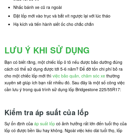
Nhấc bánh xe cũ ra ngoài
Đặt lốp mới vào trục và bắt vít ngược lại với lúc tháo
Hạ kích và tiến hành siết ốc cho chắc chắn
LƯU Ý KHI SỬ DỤNG
Bạn có biết rằng, một chiếc lốp ô tô nếu được bảo dưỡng đúng
cách có thể sử dụng được tới 5-6 năm? Để đỡ tốn chi phí bỏ ra
cho một chiếc lốp mới thì
việc bảo quản, chăm sóc xe
thường
xuyên sẽ giúp ích bạn rất nhiều đó. Sau đây là một số công việc
cần lưu ý trong quá trình sử dụng lốp Bridgestone 225/55R17:
Kiểm tra áp suất của lốp
Sự ổn định của
áp suất lốp
có ảnh hưởng rất lớn đến tuổi thọ của
lốp có được bền lâu hay không. Ngoài việc kéo dài tuổi thọ, lốp