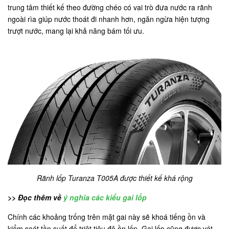
trung tâm thiết kế theo đường chéo có vai trò đưa nước ra rãnh
ngoài rìa giúp nước thoát đi nhanh hơn, ngăn ngừa hiện tượng
trượt nước, mang lại khả năng bám tối ưu.
Rãnh lốp Turanza T005A được thiết kế khá rộng
>> Đọc thêm về
ý nghĩa các kiểu gai lốp
Chính các khoảng trống trên mặt gai này sẽ khoá tiếng ồn và
kiểm soát tần suất để triệt tiêu độ ồn lốp. Gai lốp cũng được vát