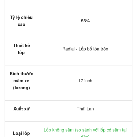
Tỷ lệ chiều
55%
cao
Thiết kế
Radial - Lốp bố tỏa tròn
lốp
Kích thước
mâm xe
17 inch
(lazang)
Xuất xứ
Thái Lan
Lốp không săm (
so sánh với lốp có săm tại
Loại lốp
đây
)