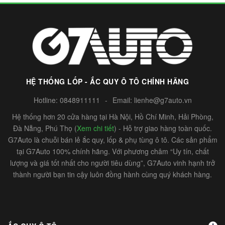
HỆ THỐNG LỐP - ẮC QUY Ô TÔ CHÍNH HÃNG
Hotline:
0848911111
-
Email:
lienhe@g7auto.vn
Hệ thống hơn 20 cửa hàng tại Hà Nội, Hồ Chí Minh, Hải Phòng,
Đà Nẵng, Phú Thọ (
Xem chi tiết
) - Hỗ trợ giao hàng toàn quốc.
G7Auto là chuỗi bán lẻ ắc quy, lốp & phụ tùng ô tô. Các sản phẩm
tại G7Auto 100% chính hãng. Với phương châm “Uy tín, chất
lượng và giá tốt nhất cho người tiêu dùng”, G7Auto vinh hạnh trở
thành người bạn tin cậy luôn đồng hành cùng quý khách hàng.