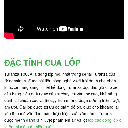
ĐẶC TÍNH CỦA LỐP
Turanza T005A là dòng lốp mới nhất trong serial Turanza của
Bridgestone, được cải tiến công nghệ vượt trội dành cho phân
khúc xe hạng sang. Thiết kế dòng Turanza độc đáo giữ cho xe
cân bằng hiệu quả ngay cả khi chạy với vận tốc cao, khả năng
đánh lái chuẩn xác và tin cậy trên những đoạn đường trơn trượt,
ẩm ướt. Gai lốp được tối ưu để giảm độ ồn, giúp cho khoang lái
yên tĩnh mà vẫn đảm bảo được hiệu suất vận hành. Turanza
được mệnh danh là “Tuyệt phẩm êm ái” và lọt
top các dòng lốp ô
tô êm ái giảm ồn hiệu quả
.