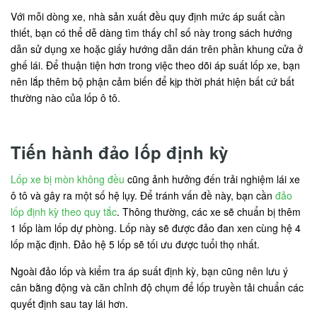
Với mỗi dòng xe, nhà sản xuất đều quy định mức áp suất cần
thiết, bạn có thể dễ dàng tìm thấy chỉ số này trong sách hướng
dẫn sử dụng xe hoặc giấy hướng dẫn dán trên phần khung cửa ở
ghế lái. Để thuận tiện hơn trong việc theo dõi áp suất lốp xe, bạn
nên lắp thêm bộ phận cảm biến để kịp thời phát hiện bất cứ bất
thường nào của lốp ô tô.
Tiến hành đảo lốp định kỳ
Lốp xe bị mòn không đều
cũng ảnh hưởng đến trải nghiệm lái xe
ô tô và gây ra một số hệ lụy. Để tránh vấn đề này, bạn cần
đảo
lốp định kỳ theo quy tắc
. Thông thường, các xe sẽ chuẩn bị thêm
1 lốp làm lốp dự phòng. Lốp này sẽ được đảo đan xen cùng hệ 4
lốp mặc định. Đảo hệ 5 lốp sẽ tối ưu được tuổi thọ nhất.
Ngoài đảo lốp và kiểm tra áp suất định kỳ, bạn cũng nên lưu ý
cân bằng động và căn chỉnh độ chụm để lốp truyền tải chuẩn các
quyết định sau tay lái hơn.