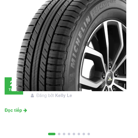
Đánh giá lốp Michelin Primacy SUV: Đáng
28
đầu tư không?
Tháng
Đăng bởi
Kelly Le
11
Đọc tiếp