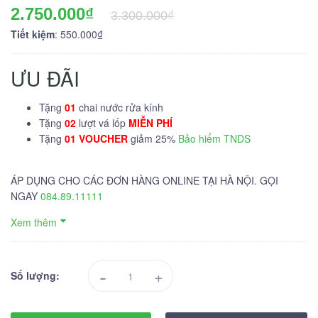
2.750.000₫
3.300.000₫
Tiết kiệm
: 550.000₫
ƯU ĐÃI
Tặng
01
chai nước rửa kính
Tặng
02
lượt vá lốp
MIỄN PHÍ
Tặng
01 VOUCHER
giảm 25%
Bảo hiểm TNDS
ÁP DỤNG CHO CÁC ĐƠN HÀNG ONLINE TẠI HÀ NỘI. GỌI
NGAY
084.89.11111
Xem thêm
-
+
Số lượng: