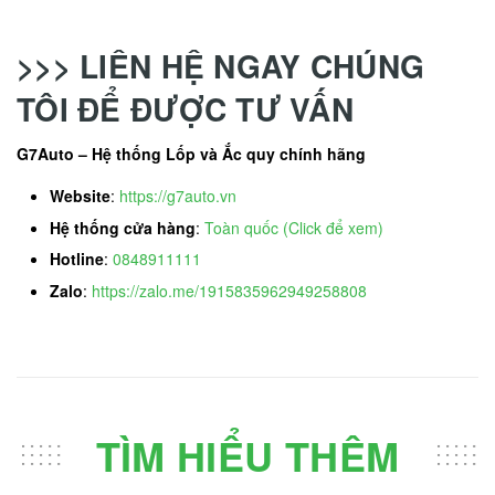
>>> LIÊN HỆ NGAY CHÚNG
TÔI ĐỂ ĐƯỢC TƯ VẤN
G7Auto – Hệ thống Lốp và Ắc quy chính hãng
Website
:
https://g7auto.vn
Hệ thống cửa hàng
:
Toàn quốc (Click để xem)
Hotline
:
0848911111
Zalo
:
https://zalo.me/1915835962949258808
TÌM HIỂU THÊM