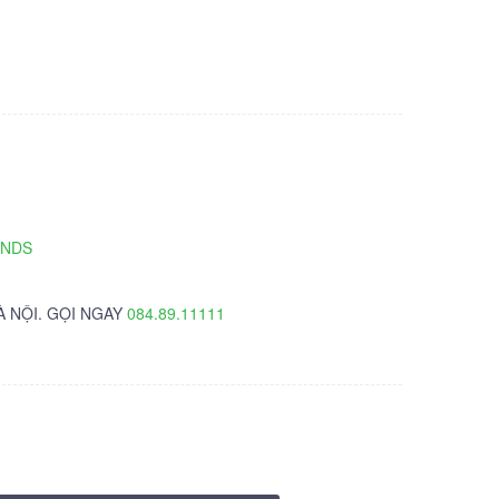
TNDS
À NỘI. GỌI NGAY
084.89.11111