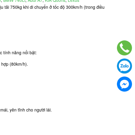
ịu tải 750kg khi di chuyển ở tốc độ 300km/h (trong điều
 tính năng nổi bật:
ù hợp (80km/h).
mái, yên tĩnh cho người lái.