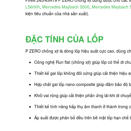
LS600h
,
Mercedes Maybach S500
,
Mercedes Maybach 
kiện tiêu chuẩn của nhà sản xuất).
ĐẶC TÍNH CỦA LỐP
P ZERO chống xịt là dòng lốp hiệu suất cực cao, dùng c
Công nghệ Run flat (chống xịt) giúp lốp có thể di 
Thiết kế gai lốp không đối xứng giúp cải thiện hiệu 
Hợp chất gai lốp nano-composite giúp đảm bảo độ 
Khối vai rộng giúp cải thiện phản ứng lái khi di chu
Thiết kế tính năng hấp thụ âm thanh ở thành trong củ
Áp suất được phân bổ đều trên bề mặt lốp hạn chế t