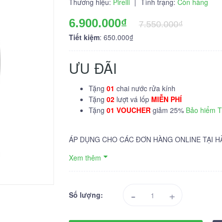
Thương hiệu:
Pirelli
|
Tình trạng:
Còn hàng
6.900.000₫
7.550.000₫
Tiết kiệm
: 650.000₫
ƯU ĐÃI
Tặng
01
chai nước rửa kính
Tặng
02
lượt vá lốp
MIỄN PHÍ
Tặng
01 VOUCHER
giảm 25%
Bảo hiểm 
ÁP DỤNG CHO CÁC ĐƠN HÀNG ONLINE TẠI H
Xem thêm
-
+
Số lượng: