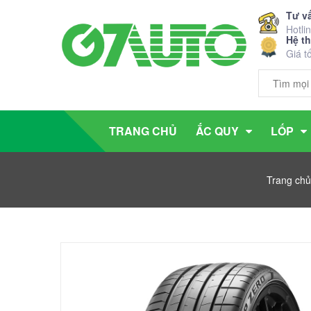
Tư v
Hotli
Hệ t
Giá t
TRANG CHỦ
ẮC QUY
LỐP
Trang chủ