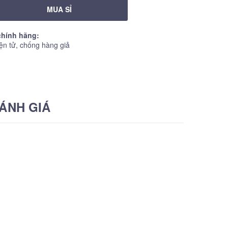
MUA SỈ
hính hãng:
ện tử, chống hàng giả
ÁNH GIÁ