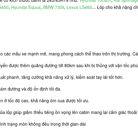
S450
,
Hyundai Equus
,
BMW 730li
,
Lexus LS460
... Lốp cho khả nặng ch
ho các mẫu xe mạnh mẽ, mang phong cách thể thao trên thị trường. Các
chuyển được thêm quãng đường tới 80km sau khi bị thủng với vận tốc ph
suất phanh, tăng cường khả năng xử lý, kiểm soát tay lái tốt hơn.
bám đường và độ ổn định tối đa.
yển ở tốc độ cao, khả năng ôm cua được tối ưu.
a lốp giúp giảm thiểu tiếng ồn vọng lên cabin mang lại cảm giác thoải 
ình trạng mòn không đều trong thời gian dài.