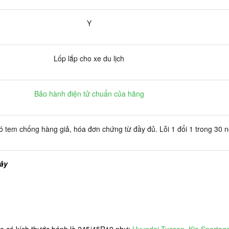
Y
Lốp lắp cho xe du lịch
Bảo hành điện tử chuẩn của hãng
 tem chống hàng giả, hóa đơn chứng từ đầy đủ. Lỗi 1 đổi 1 trong 30 
đây
xe có kích thước bánh là 245/45R19 như:
Hyundai Tucson
,
Kia Sportag