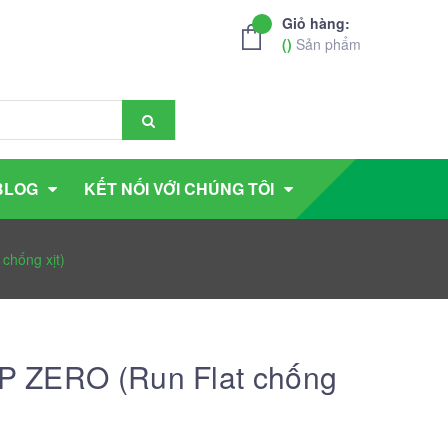
Giỏ hàng:
(
)
Sản phẩm
BLOG
KẾT NỐI VỚI CHÚNG TÔI
chống xịt)
 P ZERO (Run Flat chống