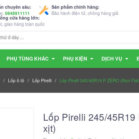
ấn chuyên sâu:
Sản phẩm chính hãng:
ne:
0848911111
Bảo hành điện tử, chống hàng giả
hống cửa hàng lớn:
ốt, giao hàng toàn quốc
PHỤ TÙNG KHÁC
PHỤ KIỆN
DỊCH VỤ
/
Lốp ô tô
/
Lốp Pirelli
/
Lốp Pirelli 245/45R19 P ZERO (Run Flat 
Lốp Pirelli 245/45R19
xịt)