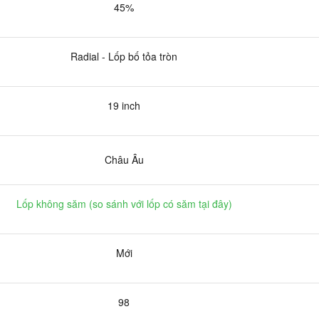
45%
Radial - Lốp bố tỏa tròn
19 inch
Châu Âu
Lốp không săm (
so sánh với lốp có săm tại đây
)
Mới
98