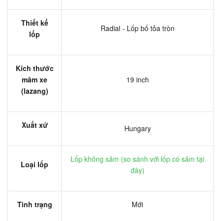
Thiết kế
Radial - Lốp bố tỏa tròn
lốp
Kích thước
mâm xe
19 inch
(lazang)
Xuất xứ
Hungary
Lốp không săm (
so sánh với lốp có săm tại
Loại lốp
đây
)
Tình trạng
Mới