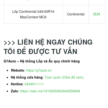
Lốp Continental 245/45R19
Continental
XEM
MaxContact MC6
>>> LIÊN HỆ NGAY CHÚNG
TÔI ĐỂ ĐƯỢC TƯ VẤN
G7Auto – Hệ thống Lốp và Ắc quy chính hãng
Website
:
https://g7auto.vn
Hệ thống cửa hàng
:
Toàn quốc (Click để xem)
Hotline
:
0848911111
Zalo
:
https://zalo.me/1915835962949258808