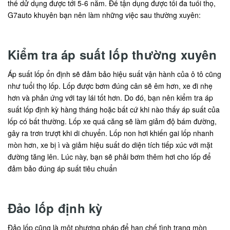
thể dử dụng được tới 5-6 năm. Để tận dụng được tối đa tuổi thọ,
G7auto khuyên bạn nên làm những việc sau thường xuyên:
Kiểm tra áp suất lốp thường xuyên
Áp suất lốp ổn định sẽ đảm bảo hiệu suất vận hành của ô tô cũng
như tuổi thọ lốp. Lốp được bơm đúng cân sẽ êm hơn, xe đi nhẹ
hơn và phản ứng với tay lái tốt hơn. Do đó, bạn nên kiểm tra áp
suất lốp định kỳ hàng tháng hoặc bất cứ khi nào thấy áp suất của
lốp có bất thường. Lốp xe quá căng sẽ làm giảm độ bám đường,
gây ra trơn trượt khi di chuyển. Lốp non hơi khiến gai lốp nhanh
mòn hơn, xe bị ì và giảm hiệu suất do diện tích tiếp xúc với mặt
đường tăng lên. Lúc này, bạn sẽ phải bơm thêm hơi cho lốp để
đảm bảo đúng áp suất tiêu chuẩn
Đảo lốp định kỳ
Đảo lốp cũng là một phương pháp để hạn chế tình trạng mòn