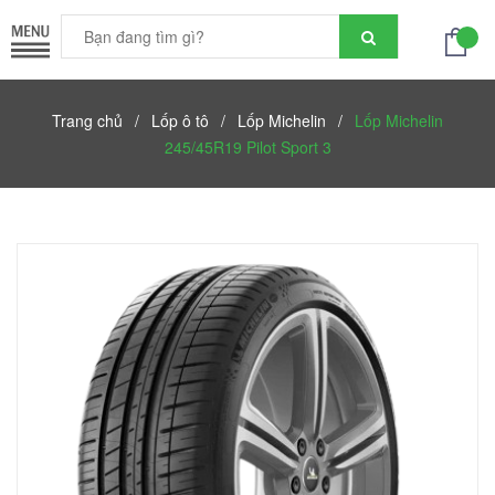
Trang chủ
/
Lốp ô tô
/
Lốp Michelin
/
Lốp Michelin
245/45R19 Pilot Sport 3