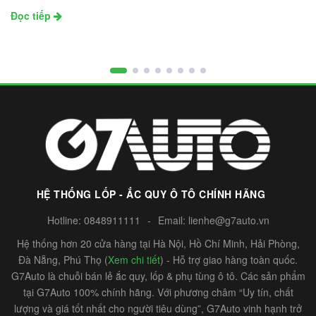
Đọc tiếp
HỆ THỐNG LỐP - ẮC QUY Ô TÔ CHÍNH HÃNG
Hotline:
0848911111
-
Email:
lienhe@g7auto.vn
Hệ thống hơn 20 cửa hàng tại Hà Nội, Hồ Chí Minh, Hải Phòng,
Đà Nẵng, Phú Thọ (
Xem chi tiết
) - Hỗ trợ giao hàng toàn quốc.
G7Auto là chuỗi bán lẻ ắc quy, lốp & phụ tùng ô tô. Các sản phẩm
tại G7Auto 100% chính hãng. Với phương châm “Uy tín, chất
lượng và giá tốt nhất cho người tiêu dùng”, G7Auto vinh hạnh trở