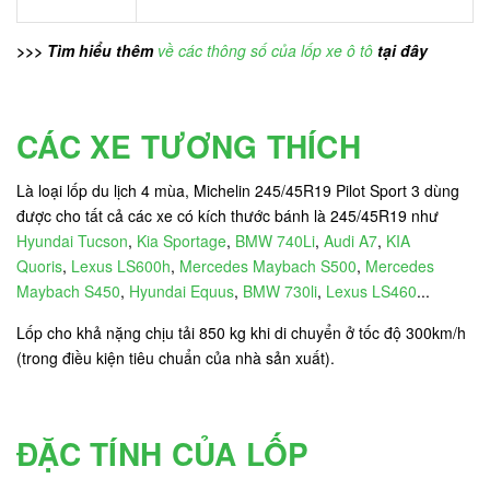
>>> Tìm hiểu thêm
về các thông số của lốp xe ô tô
tại đây
CÁC XE TƯƠNG THÍCH
Là loại lốp du lịch 4 mùa, Michelin 245/45R19 Pilot Sport 3 dùng
được cho tất cả các xe có kích thước bánh là 245/45R19 như
Hyundai Tucson
,
Kia Sportage
,
BMW 740Li
,
Audi A7
,
KIA
Quoris
,
Lexus LS600h
,
Mercedes Maybach S500
,
Mercedes
Maybach S450
,
Hyundai Equus
,
BMW 730li
,
Lexus LS460
...
Lốp cho khả nặng chịu tải 850 kg khi di chuyển ở tốc độ 300km/h
(trong điều kiện tiêu chuẩn của nhà sản xuất).
ĐẶC TÍNH CỦA LỐP