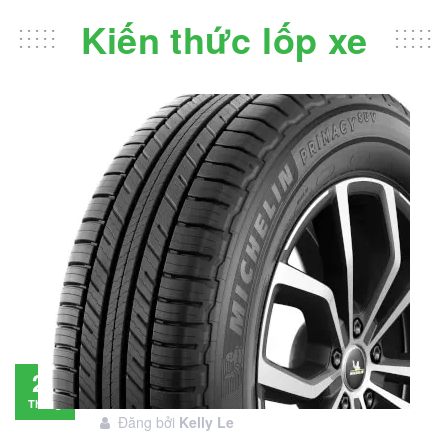
Kiến thức lốp xe
Đánh giá lốp Michelin Primacy SUV: Đáng
28
đầu tư không?
Tháng
Đăng bởi
Kelly Le
11