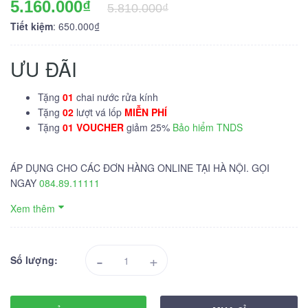
5.160.000₫
5.810.000₫
Tiết kiệm
: 650.000₫
ƯU ĐÃI
Tặng
01
chai nước rửa kính
Tặng
02
lượt vá lốp
MIỄN PHÍ
Tặng
01 VOUCHER
giảm 25%
Bảo hiểm TNDS
ÁP DỤNG CHO CÁC ĐƠN HÀNG ONLINE TẠI HÀ NỘI. GỌI
NGAY
084.89.11111
Xem thêm
-
+
Số lượng: