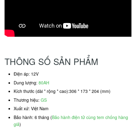
THÔNG SỐ SẢN PHẨM
Điện áp: 12V
Dung lượng:
80AH
Kích thước (dài * rộng * cao):306 * 173 * 204 (mm)
Thương hiệu:
GS
Xuất xứ: Việt Nam
Bảo hành: 6 tháng (
Bảo hành điện tử cùng tem chống hàng
giả
)