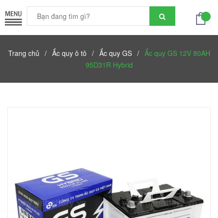
Trang chủ
/
Ắc quy ô tô
/
Ắc quy GS
/
Ắc quy GS 12V 80AH
95D31R Hybrid