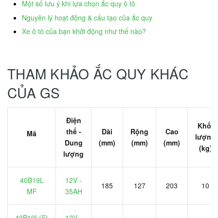
Một số lưu ý khi lựa chọn ắc quy ô tô
Nguyên lý hoạt động & cấu tạo của ắc quy
Xe ô tô của bạn khởi động như thế nào?
THAM KHẢO ẮC QUY KHÁC
CỦA GS
Điện
Khối
thế -
Dài
Rộng
Cao
Mã
lượng
Dung
(mm)
(mm)
(mm)
(kg)
lượng
40B19L
12V -
185
127
203
10
MF
35AH
40B19L(S)
12V -