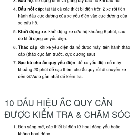
Bảo hộ
: sử dụng kính và găng tay bảo hộ khi đấu nối
Đấu nối cáp
: tắt tất cả các thiết bị điện trên 2 xe rồi tiến
hành đấu cực dương của xe yếu điện vào cực dương của
xe cứu hộ.
Khởi động xe
: khởi động xe cứu hộ khoảng 5 phút, sau
đó khởi động xe yếu điện.
Tháo cáp
: khi xe yếu điện đã nổ được máy, tiến hành tháo
cáp (tháo cực âm trước, cực dương sau)
Sạc bù cho ắc quy yếu điện
: để xe yếu điện nổ máy
khoảng 20 phút để sạc thêm cho ắc quy rồi di chuyển xe
đến G7Auto gần nhất để kiểm tra.
10 DẤU HIỆU ẮC QUY CẦN
ĐƯỢC KIỂM TRA & CHĂM SÓC
Đèn sáng mờ, các thiết bị điện tử hoạt động yếu hoặc
không hoạt động