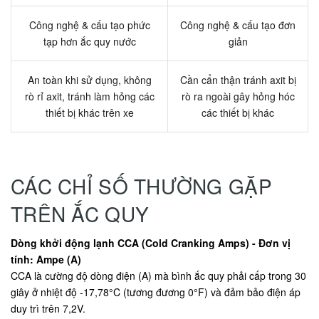
Công nghệ & cấu tạo phức
Công nghệ & cấu tạo đơn
tạp hơn ắc quy nước
giản
An toàn khi sử dụng, không
Cần cẩn thận tránh axit bị
rò rỉ axit, tránh làm hỏng các
rò ra ngoài gây hỏng hóc
thiết bị khác trên xe
các thiết bị khác
CÁC CHỈ SỐ THƯỜNG GẶP
TRÊN ẮC QUY
Dòng khởi động lạnh CCA (Cold Cranking Amps) - Đơn vị
tính: Ampe (A)
CCA là cường độ dòng điện (A) mà bình ắc quy phải cấp trong 30
giây ở nhiệt độ -17,78°C (tương đương 0°F) và đảm bảo điện áp
duy trì trên 7,2V.