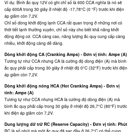
Ví dụ: Bình ắc quy 12V có ghi chỉ số là 600 CCA nghĩa là nó sẽ
cấp 600A trong 30 giây ở nhiệt độ -17,78°C (0 °F) trước khi điện
áp giảm còn 7,2V.
Chỉ số dòng khởi động lạnh CCA rất quan trọng ở những nơi có
thời tiết lạnh thường xuyên, chỉ số này cho biết khả năng khởi
động động cơ. CCA càng cao, năng lượng ắc quy cung cấp càng
nhiều, khởi động càng dễ dàng.
Dòng khởi động CA (Cranking Amps) - Đơn vị tính: Ampe (A)
Tương tự như CCA nhưng CA là cường độ dòng điện (A) mà bình
ắc quy phải cấp trong 30 giây ở nhiệt độ 0°C (32°F) trước khi điện
áp giảm còn 7,2V.
Dòng khởi động nóng HCA (Hot Cranking Amps) - Đơn vị
tính: Ampe (A)
Tương tự như CCA nhưng HCA là cường độ dòng điện (A) mà
bình ắc quy phải cấp trong 30 giây ở nhiệt độ 26,7°C (80°F) trước
khi điện áp giảm còn 7,2V.
Dung lượng dữ trữ RC (Reserve Capacity) - Đơn vị tính: Phút
RC là số phút mà một ắc quy đã sạc đầy ở 26,7°C có thể cung