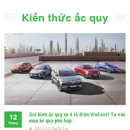
Kiến thức ắc quy
Giá bình ắc quy xe ô tô điện VinFast? Tư vấn
12
mua ắc quy phù hợp
Tháng
Đăng bởi
Kelly Le
12