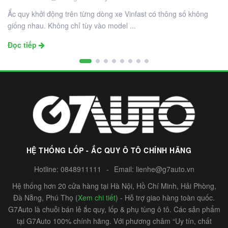
Ắc quy khởi động trên từng dòng xe Vinfast có thông số không
giống nhau. Không chỉ tùy vào model ...
Đọc tiếp
HỆ THỐNG LỐP - ẮC QUY Ô TÔ CHÍNH HÃNG
Hotline:
0848911111
-
Email:
lienhe@g7auto.vn
Hệ thống hơn 20 cửa hàng tại Hà Nội, Hồ Chí Minh, Hải Phòng,
Đà Nẵng, Phú Thọ (
Xem chi tiết
) - Hỗ trợ giao hàng toàn quốc.
G7Auto là chuỗi bán lẻ ắc quy, lốp & phụ tùng ô tô. Các sản phẩm
tại G7Auto 100% chính hãng. Với phương châm “Uy tín, chất