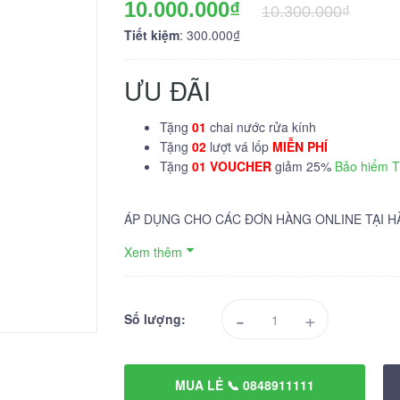
10.000.000₫
10.300.000₫
Tiết kiệm
: 300.000₫
ƯU ĐÃI
Tặng
01
chai nước rửa kính
Tặng
02
lượt vá lốp
MIỄN PHÍ
Tặng
01 VOUCHER
giảm 25%
Bảo hiểm 
ÁP DỤNG CHO CÁC ĐƠN HÀNG ONLINE TẠI H
Xem thêm
-
+
Số lượng:
MUA LẺ 📞 0848911111