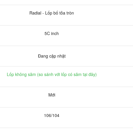
Radial - Lốp bố tỏa tròn
5C inch
Đang cập nhật
Lốp không săm (
so sánh với lốp có săm tại đây
)
Mới
106/104