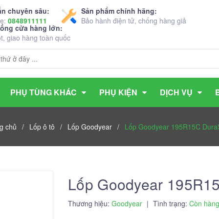
ấn chuyên sâu:
Sản phẩm chính hãng:
ne:
0848911111
Bảo hành điện tử, chống hàng giả
hống cửa hàng lớn:
ốt, giao hàng toàn quốc
PHỤ TÙNG KHÁC
PHỤ KIỆN
DỊCH VỤ
g chủ
/
Lốp ô tô
/
Lốp Goodyear
/
Lốp Goodyear 195R15C Dura
Lốp Goodyear 195R15
Thương hiệu:
Goodyear
|
Tình trạng:
Còn hàn