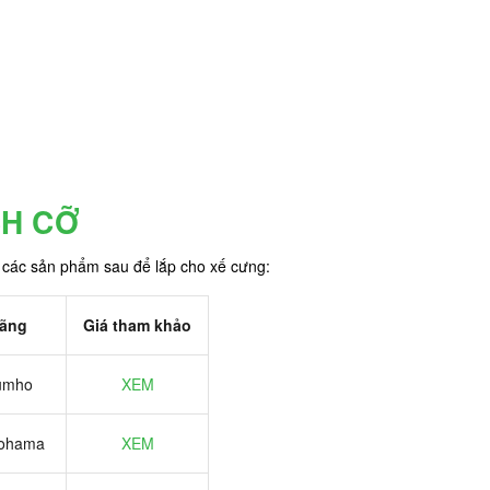
CH CỠ
 các sản phẩm sau để lắp cho xế cưng:
ãng
Giá tham khảo
umho
XEM
ohama
XEM