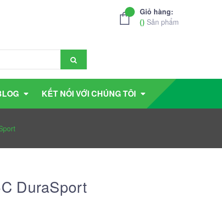
Giỏ hàng:
(
)
Sản phẩm
BLOG
KẾT NỐI VỚI CHÚNG TÔI
Sport
C DuraSport
g