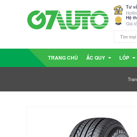
Tư v
Hotli
Hệ t
Giá t
TRANG CHỦ
ẮC QUY
LỐP
Tran