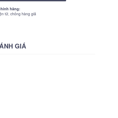
hính hãng:
ện tử, chống hàng giả
ÁNH GIÁ