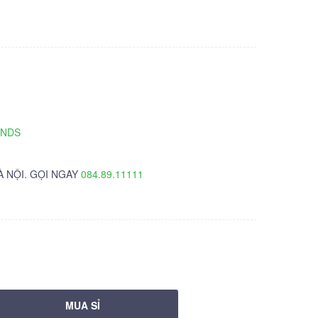
TNDS
À NỘI. GỌI NGAY
084.89.11111
MUA SỈ