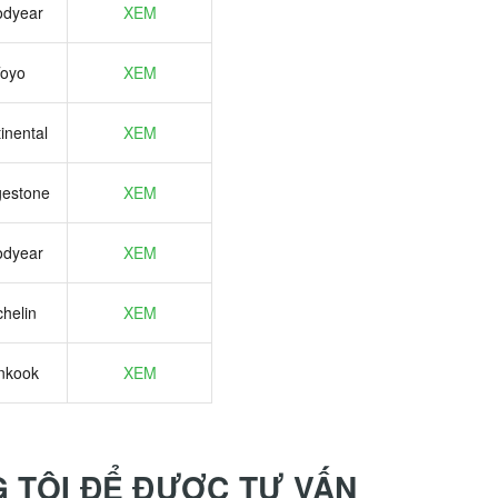
dyear
XEM
oyo
XEM
inental
XEM
gestone
XEM
dyear
XEM
chelin
XEM
nkook
XEM
G TÔI ĐỂ ĐƯỢC TƯ VẤN