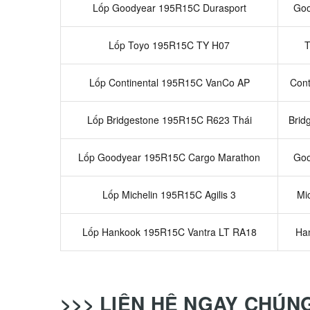
Lốp Goodyear 195R15C Durasport
Goo
Lốp Toyo 195R15C TY H07
T
Lốp Continental 195R15C VanCo AP
Cont
Lốp Bridgestone 195R15C R623 Thái
Brid
Lốp Goodyear 195R15C Cargo Marathon
Goo
Lốp Michelin 195R15C Agilis 3
Mi
Lốp Hankook 195R15C Vantra LT RA18
Ha
>>> LIÊN HỆ NGAY CHÚN