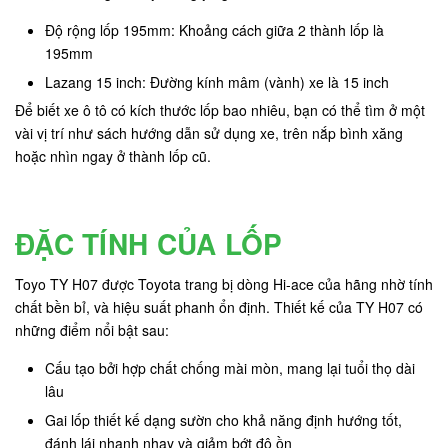
Độ rộng lốp 195mm: Khoảng cách giữa 2 thành lốp là
195mm
Lazang 15 inch: Đường kính mâm (vành) xe là 15 inch
Để biết xe ô tô có kích thước lốp bao nhiêu, bạn có thể tìm ở một
vài vị trí như sách hướng dẫn sử dụng xe, trên nắp bình xăng
hoặc nhìn ngay ở thành lốp cũ.
ĐẶC TÍNH CỦA LỐP
Toyo TY H07 được Toyota trang bị dòng Hi-ace của hãng nhờ tính
chất bền bỉ, và hiệu suất phanh ổn định. Thiết kế của TY H07 có
những điểm nổi bật sau:
Cấu tạo bởi hợp chất chống mài mòn, mang lại tuổi thọ dài
lâu
Gai lốp thiết kế dạng sườn cho khả năng định hướng tốt,
đánh lái nhanh nhạy và giảm bớt độ ồn