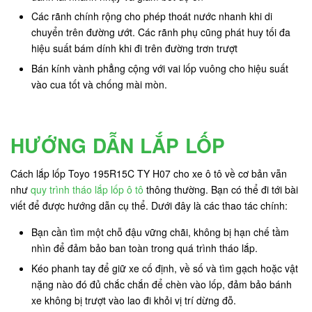
Các rãnh chính rộng cho phép thoát nước nhanh khi di
chuyển trên đường ướt. Các rãnh phụ cũng phát huy tối đa
hiệu suất bám dính khi đi trên đường trơn trượt
Bán kính vành phẳng cộng với vai lốp vuông cho hiệu suất
vào cua tốt và chống mài mòn.
HƯỚNG DẪN LẮP LỐP
Cách lắp lốp Toyo 195R15C TY H07 cho xe ô tô về cơ bản vẫn
như
quy trình tháo lắp lốp ô tô
thông thường. Bạn có thể đi tới bài
viết để được hướng dẫn cụ thể. Dưới đây là các thao tác chính:
Bạn cần tìm một chỗ đậu vững chãi, không bị hạn chế tầm
nhìn để đảm bảo ban toàn trong quá trình tháo lắp.
Kéo phanh tay để giữ xe cố định, về số và tìm gạch hoặc vật
nặng nào đó đủ chắc chắn để chèn vào lốp, đảm bảo bánh
xe không bị trượt vào lao đi khỏi vị trí dừng đỗ.