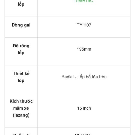
195R15C
lốp
Dòng gai
TY H07
Độ rộng
195mm
lốp
Thiết kế
Radial - Lốp bố tỏa tròn
lốp
Kích thước
mâm xe
15 inch
(lazang)