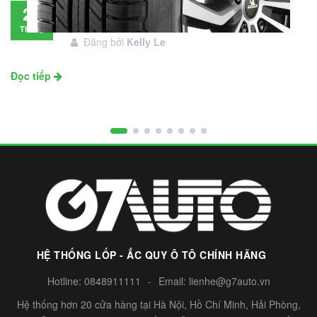
Đánh giá lốp Michelin Primacy SUV: Đáng
28
đầu tư không?
Tháng
Đăng bởi
Kelly Le
11
Đọc tiếp
HỆ THỐNG LỐP - ẮC QUY Ô TÔ CHÍNH HÃNG
Hotline:
0848911111
-
Email:
lienhe@g7auto.vn
Hệ thống hơn 20 cửa hàng tại Hà Nội, Hồ Chí Minh, Hải Phòng,