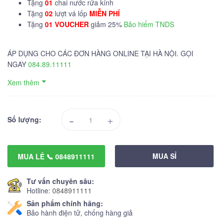
Tặng
01
chai nước rửa kính
Tặng
02
lượt vá lốp
MIỄN PHÍ
Tặng
01 VOUCHER
giảm 25%
Bảo hiểm TNDS
ÁP DỤNG CHO CÁC ĐƠN HÀNG ONLINE TẠI HÀ NỘI. GỌI
NGAY
084.89.11111
Xem thêm
-
+
Số lượng:
MUA SỈ
MUA LẺ 📞 0848911111
Tư vấn chuyên sâu:
Hotline:
0848911111
Sản phẩm chính hãng:
Bảo hành điện tử, chống hàng giả