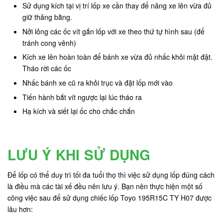
Sử dụng kích tại vị trí lốp xe cần thay để nâng xe lên vừa đủ
giữ thăng bằng.
Nởi lỏng các ốc vít gắn lốp với xe theo thứ tự hình sau (để
tránh cong vênh)
Kích xe lên hoàn toàn để bánh xe vừa đủ nhấc khỏi mặt đật.
Tháo rời các ốc
Nhấc bánh xe cũ ra khỏi trục và đặt lốp mới vào
Tiến hành bắt vít ngược lại lúc tháo ra
Hạ kích và siết lại ốc cho chắc chắn
LƯU Ý KHI SỬ DỤNG
Để lốp có thể duy trì tối đa tuổi thọ thì việc sử dụng lốp đúng cách
là điều mà các tài xế đều nên lưu ý. Bạn nên thực hiện một số
công việc sau để sử dụng chiếc lốp Toyo 195R15C TY H07 được
lâu hơn: