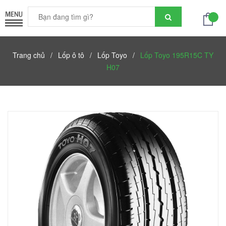
Trang chủ
/
Lốp ô tô
/
Lốp Toyo
/
Lốp Toyo 195R15C TY
H07