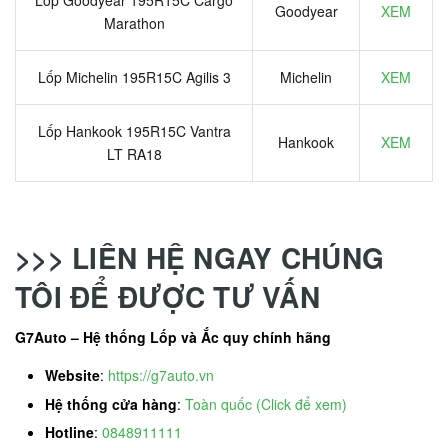
Lốp Goodyear 195R15C Cargo
Goodyear
XEM
Marathon
Lốp Michelin 195R15C Agilis 3
Michelin
XEM
Lốp Hankook 195R15C Vantra
Hankook
XEM
LT RA18
>>> LIÊN HỆ NGAY CHÚNG
TÔI ĐỂ ĐƯỢC TƯ VẤN
G7Auto – Hệ thống Lốp và Ắc quy chính hãng
Website
:
https://g7auto.vn
Hệ thống cửa hàng
:
Toàn quốc (Click để xem)
Hotline
:
0848911111