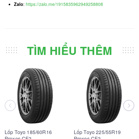
Zalo
:
https://zalo.me/1915835962949258808
TÌM HIỂU THÊM
Lốp Toyo 185/60R16
Lốp Toyo 225/55R19
Proxes CF2
Proxes CF2