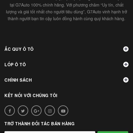
tại G7Auto 100% chính hãng. Với phương châm “Uy tín, chất
lượng và giá tốt nhất cho người tiêu dùng”, G7Auto vinh hạnh trở
thành người bạn tin cậy luôn đồng hành cùng quý khách hàng.
ẮC QUY Ô TÔ
LỐP Ô TÔ
CHÍNH SÁCH
KẾT NỐI VỚI CHÚNG TÔI
TRỞ THÀNH ĐỐI TÁC BÁN HÀNG