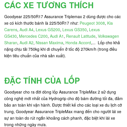
CÁC XE TƯƠNG THÍCH
Goodyear 225/50R17 Assurance Triplemax 2 dùng được cho các
xe có kích thước bánh là 225/50R17 như:
Peugeot 3008
,
Kia
Carens
,
Audi A4
,
Lexus GS200
,
Lexus GS350
,
Lexus
GS430
,
Mercedes C200
,
Audi A1
,
Renault Latitude
,
Volkswagen
Sharan
,
Audi A2
,
Nissan Maxima
,
Honda Accord
,... Lốp cho khả
nặng chịu tải 750kg khi di chuyển ở tốc độ 270km/h (trong điều
kiện tiêu chuẩn của nhà sản xuất).
ĐẶC TÍNH CỦA LỐP
Goodyear cho ra đời dòng lốp Assurance TripleMax 2 sử dụng
công nghệ mới nhất của Hydrogrip cho độ bám đường tối đa, đảm
bảo an toàn khi vận hành. Được thiết kế cho các loại xe du lịch cỡ
trung, Goodyear Assurance TripleMax mang đến cho người lái xe
sự an toàn do rút ngắn khoảng cách phanh, đặc biệt khi lái xe
trong những ngày mưa.