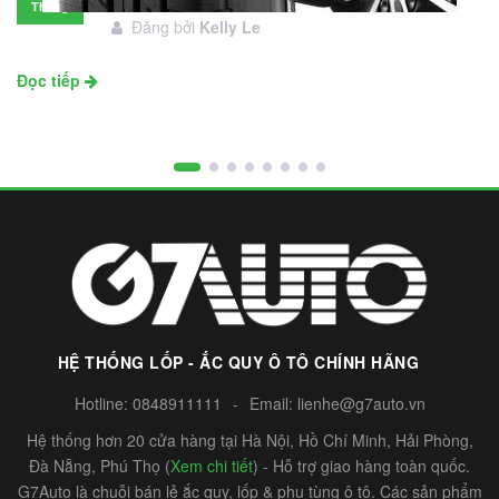
Tháng
Đăng bởi
Kelly Le
11
Đọc tiếp
HỆ THỐNG LỐP - ẮC QUY Ô TÔ CHÍNH HÃNG
Hotline:
0848911111
-
Email:
lienhe@g7auto.vn
Hệ thống hơn 20 cửa hàng tại Hà Nội, Hồ Chí Minh, Hải Phòng,
Đà Nẵng, Phú Thọ (
Xem chi tiết
) - Hỗ trợ giao hàng toàn quốc.
G7Auto là chuỗi bán lẻ ắc quy, lốp & phụ tùng ô tô. Các sản phẩm