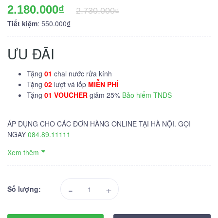
2.180.000₫
2.730.000₫
Tiết kiệm
: 550.000₫
ƯU ĐÃI
Tặng
01
chai nước rửa kính
Tặng
02
lượt vá lốp
MIỄN PHÍ
Tặng
01 VOUCHER
giảm 25%
Bảo hiểm TNDS
ÁP DỤNG CHO CÁC ĐƠN HÀNG ONLINE TẠI HÀ NỘI. GỌI
NGAY
084.89.11111
Xem thêm
-
+
Số lượng: