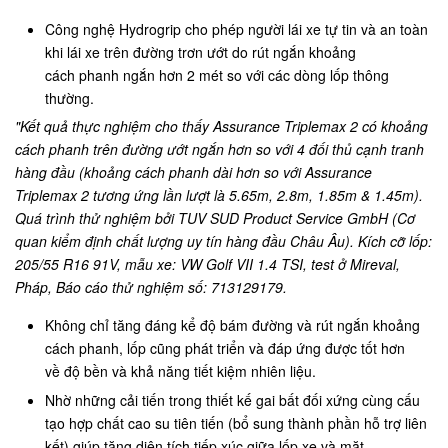
Công nghệ Hydrogrip cho phép người lái xe tự tin và an toàn
khi lái xe trên đường trơn ướt do rút ngắn khoảng
cách phanh ngắn hơn 2 mét so với các dòng lốp thông
thường.
"Kết quả thực nghiệm cho thấy Assurance Triplemax 2 có khoảng
cách phanh trên đường ướt ngắn hơn so với 4 đối thủ cạnh tranh
hàng đầu (khoảng cách phanh dài hơn so với Assurance
Triplemax 2 tương ứng lần lượt là 5.65m, 2.8m, 1.85m & 1.45m).
Quá trình thử nghiệm bởi TUV SUD Product Service GmbH (Cơ
quan kiểm định chất lượng uy tín hàng đầu Châu Âu). Kích cỡ lốp:
205/55 R16 91V, mẫu xe: VW Golf VII 1.4 TSI, test ở Mireval,
Pháp, Báo cáo thử nghiệm số: 713129179.
Không chỉ tăng đáng kể độ bám đường và rút ngắn khoảng
cách phanh, lốp cũng phát triển và đáp ứng được tốt hơn
về độ bền và khả năng tiết kiệm nhiên liệu.
Nhờ những cải tiến trong thiết kế gai bất đối xứng cùng cấu
tạo hợp chất cao su tiên tiến (bổ sung thành phần hỗ trợ liên
kết) giúp tăng diện tích tiếp xúc giữa lốp xe và mặt