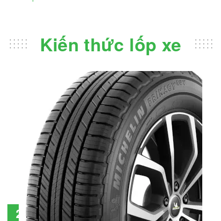
Kiến thức lốp xe
Đánh giá lốp Michelin Primacy SUV: Đáng
28
đầu tư không?