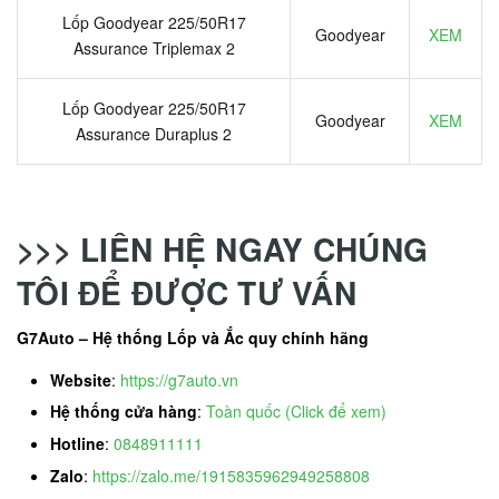
Lốp Goodyear 225/50R17
Goodyear
XEM
Assurance Triplemax 2
Lốp Goodyear 225/50R17
Goodyear
XEM
Assurance Duraplus 2
>>> LIÊN HỆ NGAY CHÚNG
TÔI ĐỂ ĐƯỢC TƯ VẤN
G7Auto – Hệ thống Lốp và Ắc quy chính hãng
Website
:
https://g7auto.vn
Hệ thống cửa hàng
:
Toàn quốc (Click để xem)
Hotline
:
0848911111
Zalo
:
https://zalo.me/1915835962949258808