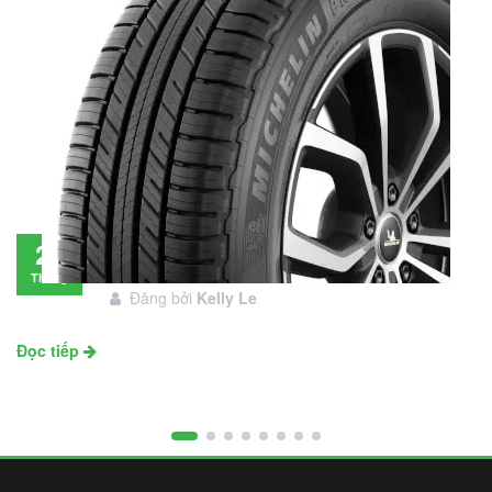
Đánh giá lốp Michelin Primacy SUV: Đáng
28
đầu tư không?
Tháng
Đăng bởi
Kelly Le
11
Đọc tiếp