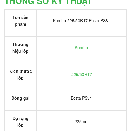
THÔNG SỐ KỸ THUẬT
Tên sản
Kumho 225/50R17 Ecsta PS31
phẩm
Thương
Kumho
hiệu lốp
Kích thước
225/50R17
lốp
Dòng gai
Ecsta PS31
Độ rộng
225mm
lốp