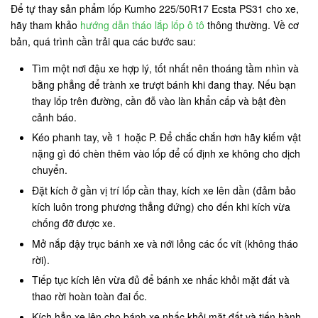
Để tự thay sản phẩm lốp Kumho 225/50R17 Ecsta PS31 cho xe,
hãy tham khảo
hướng dẫn tháo lắp lốp ô tô
thông thường. Về cơ
bản, quá trình cần trải qua các bước sau:
Tìm một nơi đậu xe hợp lý, tốt nhất nên thoáng tầm nhìn và
bằng phẳng để trành xe trượt bánh khi đang thay. Nếu bạn
thay lốp trên đường, cần đỗ vào làn khẩn cấp và bật đèn
cảnh báo.
Kéo phanh tay, về 1 hoặc P. Để chắc chắn hơn hãy kiếm vật
nặng gì đó chèn thêm vào lốp để cố định xe không cho dịch
chuyển.
Đặt kích ở gần vị trí lốp cần thay, kích xe lên dần (đảm bảo
kích luôn trong phương thẳng đứng) cho đến khi kích vừa
chống đỡ được xe.
Mở nắp đậy trục bánh xe và nới lỏng các ốc vít (không tháo
rời).
Tiếp tục kích lên vừa đủ để bánh xe nhấc khỏi mặt đất và
thao rời hoàn toàn đai ốc.
Kích hẳn xe lên cho bánh xe nhấc khỏi mặt đất và tiến hành