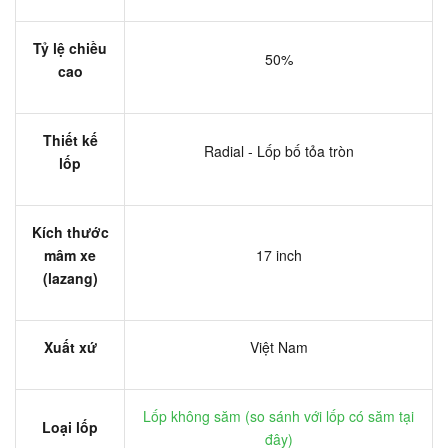
Tỷ lệ chiều
50%
cao
Thiết kế
Radial - Lốp bố tỏa tròn
lốp
Kích thước
mâm xe
17 inch
(lazang)
Xuất xứ
Việt Nam
Lốp không săm (
so sánh với lốp có săm tại
Loại lốp
đây
)