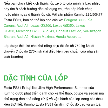
Nếu bạn chưa biết kích thước lốp xe ô tô của mình là bao nhiêu,
hãy tìm ở sách hướng dẫn sử dụng xe, trên nắp bình xăng,…
hoặc nhìn ngay ở thành lốp cũ. Với sản phẩm Kumho 225/50R17
Ecsta PS31, bạn có thể lắp cho các xe:
Peugeot 3008
,
Kia
Carens
,
Audi A4
,
Lexus GS200
,
Lexus GS350
,
Lexus
GS430
,
Mercedes C200
,
Audi A1
,
Renault Latitude
,
Volkswagen
Sharan
,
Audi A2
,
Nissan Maxima
,
Honda Accord
,...
Lốp được thiết kế cho khả năng chịu tải lên tới 750 kg khi di
chuyển ở tốc độ 270km/h (tại điều kiện tiêu chuẩn của nhà sản
xuất Kumho).
ĐẶC TÍNH CỦA LỐP
Ecsta PS31 là loại lốp Ultra High Performance Summer của
Kumho được phát triển dành cho xe thể thao, coupe và sedan mà
chú trọng đến khả năng xử lý và vận hành của lốp trong các điều
kiện thời tiết. Kumho Ecsta PS31 ổn định ở tốc độ cao và an toàn,