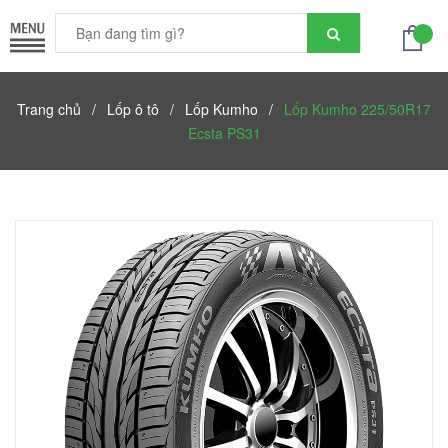
Trang chủ
/
Lốp ô tô
/
Lốp Kumho
/
Lốp Kumho 225/50R17
Ecsta PS31