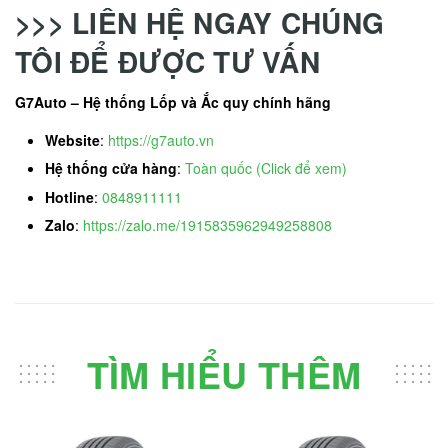
>>> LIÊN HỆ NGAY CHÚNG
TÔI ĐỂ ĐƯỢC TƯ VẤN
G7Auto – Hệ thống Lốp và Ắc quy chính hãng
Website
:
https://g7auto.vn
Hệ thống cửa hàng
:
Toàn quốc (Click để xem)
Hotline
:
0848911111
Zalo
:
https://zalo.me/1915835962949258808
TÌM HIỂU THÊM