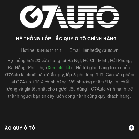
HỆ THỐNG LỐP - ẮC QUY Ô TÔ CHÍNH HÃNG
Hotline:
0848911111
-
Email:
lienhe@g7auto.vn
Hệ thống hơn 20 cửa hàng tại Hà Nội, Hồ Chí Minh, Hải Phòng,
Đà Nẵng, Phú Thọ (
Xem chi tiết
) - Hỗ trợ giao hàng toàn quốc.
G7Auto là chuỗi bán lẻ ắc quy, lốp & phụ tùng ô tô. Các sản phẩm
tại G7Auto 100% chính hãng. Với phương châm “Uy tín, chất
lượng và giá tốt nhất cho người tiêu dùng”, G7Auto vinh hạnh trở
thành người bạn tin cậy luôn đồng hành cùng quý khách hàng.
ẮC QUY Ô TÔ