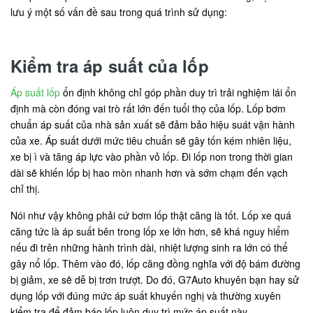
lưu ý một số vấn đề sau trong quá trình sử dụng:
Kiểm tra áp suất của lốp
Áp suất lốp
ổn định không chỉ góp phần duy trì trải nghiệm lái ổn
định mà còn đóng vai trò rất lớn đến tuổi thọ của lốp. Lốp bơm
chuẩn áp suất của nhà sản xuất sẽ đảm bảo hiệu suát vận hành
của xe. Áp suất dưới mức tiêu chuẩn sẽ gây tốn kém nhiên liệu,
xe bị ì và tăng áp lực vào phần vỏ lốp. Đi lốp non trong thời gian
dài sẽ khiến lốp bị hao mòn nhanh hơn và sớm chạm đến vạch
chỉ thị.
Nói như vậy không phải cứ bơm lốp thật căng là tốt. Lốp xe quá
căng tức là áp suất bên trong lốp xe lớn hơn, sẽ khá nguy hiểm
nếu đi trên những hành trình dài, nhiệt lượng sinh ra lớn có thể
gây nổ lốp. Thêm vào đó, lốp căng đồng nghĩa với độ bám đường
bị giảm, xe sẽ dễ bị trơn trượt. Do đó, G7Auto khuyên bạn hay sử
dụng lốp với đúng mức áp suất khuyến nghị và thường xuyên
kiểm tra để đảm báo lốp luôn duy trì mức áp suất này.