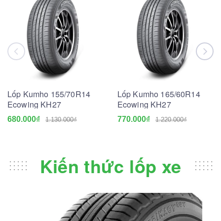
Lốp Kumho 155/70R14
Lốp Kumho 165/60R14
Ecowing KH27
Ecowing KH27
680.000₫
770.000₫
1.130.000₫
1.220.000₫
Kiến thức lốp xe