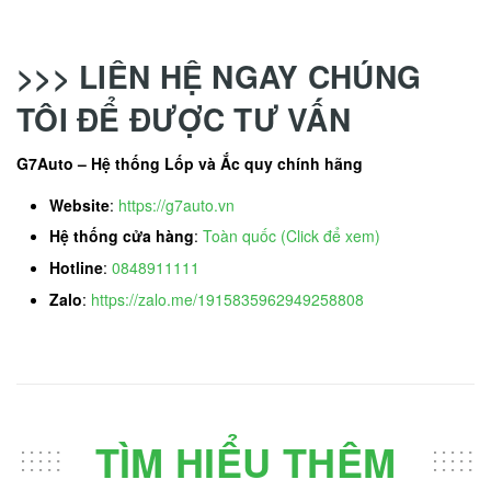
>>> LIÊN HỆ NGAY CHÚNG
TÔI ĐỂ ĐƯỢC TƯ VẤN
G7Auto – Hệ thống Lốp và Ắc quy chính hãng
Website
:
https://g7auto.vn
Hệ thống cửa hàng
:
Toàn quốc (Click để xem)
Hotline
:
0848911111
Zalo
:
https://zalo.me/1915835962949258808
TÌM HIỂU THÊM