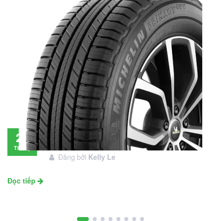
Đánh giá lốp Michelin Primacy SUV: Đáng
28
đầu tư không?
Tháng
Đăng bởi
Kelly Le
11
Đọc tiếp