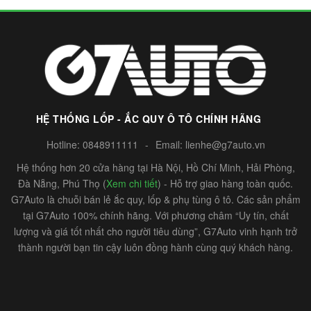
HỆ THỐNG LỐP - ẮC QUY Ô TÔ CHÍNH HÃNG
Hotline:
0848911111
-
Email:
lienhe@g7auto.vn
Hệ thống hơn 20 cửa hàng tại Hà Nội, Hồ Chí Minh, Hải Phòng,
Đà Nẵng, Phú Thọ (
Xem chi tiết
) - Hỗ trợ giao hàng toàn quốc.
G7Auto là chuỗi bán lẻ ắc quy, lốp & phụ tùng ô tô. Các sản phẩm
tại G7Auto 100% chính hãng. Với phương châm “Uy tín, chất
lượng và giá tốt nhất cho người tiêu dùng”, G7Auto vinh hạnh trở
thành người bạn tin cậy luôn đồng hành cùng quý khách hàng.