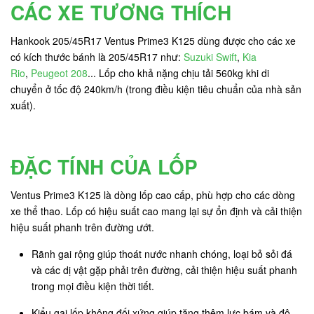
CÁC XE TƯƠNG THÍCH
Hankook 205/45R17 Ventus Prime3 K125 dùng được cho các xe
có kích thước bánh là 205/45R17 như:
Suzuki Swift
,
Kia
Rio
,
Peugeot 208
... Lốp cho khả nặng chịu tải 560kg khi di
chuyển ở tốc độ 240km/h (trong điều kiện tiêu chuẩn của nhà sản
xuất).
ĐẶC TÍNH CỦA LỐP
Ventus Prime3 K125 là dòng lốp cao cấp, phù hợp cho các dòng
xe thể thao. Lốp có hiệu suất cao mang lại sự ổn định và cải thiện
hiệu suất phanh trên đường ướt.
Rãnh gai rộng giúp thoát nước nhanh chóng, loại bỏ sỏi đá
và các dị vật gặp phải trên đường, cải thiện hiệu suất phanh
trong mọi điều kiện thời tiết.
Kiểu gai lốp không đối xứng giúp tăng thêm lực bám và độ