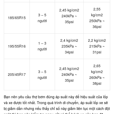
2,55
2,45 kg/cm2
3 – 5
kg/cm2
240kPa ~
185/65R15
người
250kPa ~
35psi
36psi
2,4 kg/cm2
2,2 kg/cm2
1 – 3
195/55R16
235kPa ~
215kPa ~
người
34psi
31psi
2,65
2,45 kg/cm2
3 – 5
kg/cm2
205/45R17
240kPa ~
người
260kPa ~
35psi
38psi
Bạn nên yêu cầu thợ bơm đúng áp suất này để hiệu suất của lốp
và xe được tốt nhất. Trong quá trình di chuyển, áp suất lốp xe sẽ
bị giảm dần nhưng nếu thấy chỉ số này giảm liên tục một cách đột