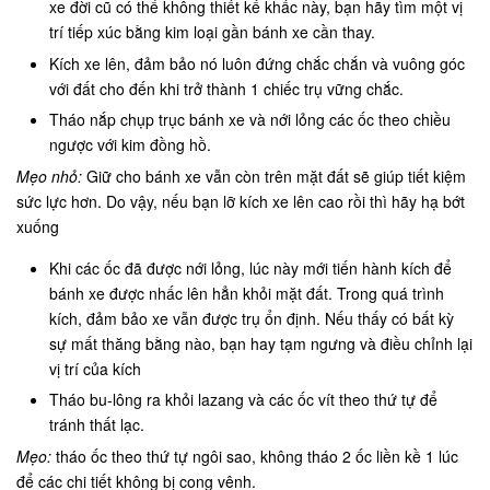
xe đời cũ có thể không thiết kế khấc này, bạn hãy tìm một vị
trí tiếp xúc bằng kim loại gần bánh xe cần thay.
Kích xe lên, đảm bảo nó luôn đứng chắc chắn và vuông góc
với đất cho đến khi trở thành 1 chiếc trụ vững chắc.
Tháo nắp chụp trục bánh xe và nới lỏng các ốc theo chiều
ngược với kim đồng hồ.
Mẹo nhỏ:
Giữ cho bánh xe vẫn còn trên mặt đất sẽ giúp tiết kiệm
sức lực hơn. Do vậy, nếu bạn lỡ kích xe lên cao rồi thì hãy hạ bớt
xuống
Khi các ốc đã được nới lỏng, lúc này mới tiến hành kích để
bánh xe được nhấc lên hẳn khỏi mặt đất. Trong quá trình
kích, đảm bảo xe vẫn được trụ ổn định. Nếu thấy có bất kỳ
sự mất thăng bằng nào, bạn hay tạm ngưng và điều chỉnh lại
vị trí của kích
Tháo bu-lông ra khỏi lazang và các ốc vít theo thứ tự để
tránh thất lạc.
Mẹo:
tháo ốc theo thứ tự ngôi sao, không tháo 2 ốc liền kề 1 lúc
để các chi tiết không bị cong vênh.