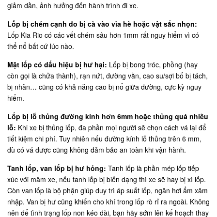
giảm dần, ảnh hưởng đến hành trình đi xe.
Lốp bị chém cạnh do bị cà vào vỉa hè hoặc vật sắc nhọn:
Lốp Kia Rio có các vết chém sâu hơn 1mm rất nguy hiểm vì có
thể nổ bất cứ lúc nào.
Mặt lốp có dấu hiệu bị hư hại:
Lốp bị bong tróc, phồng (hay
còn gọi là chửa thành), rạn nứt, đường vằn, cao su/sợi bố bị tách,
bị nhăn… cũng có khả năng cao bị nổ giữa đường, cực kỳ nguy
hiểm.
Lốp bị lỗ thủng đường kính hơn 6mm hoặc thủng quá nhiều
lỗ:
Khi xe bị thủng lốp, đa phần mọi người sẽ chọn cách vá lại để
tiết kiệm chi phí. Tuy nhiên nếu đường kính lỗ thủng trên 6 mm,
dù có vá được cũng không đảm bảo an toàn khi vận hành.
Tanh lốp, van lốp bị hư hỏng:
Tanh lốp là phần mép lốp tiếp
xúc với mâm xe, nếu tanh lốp bị biến dạng thì xe sẽ hay bị xì lốp.
Còn van lốp là bộ phận giúp duy trì áp suất lốp, ngăn hơi ẩm xâm
nhập. Van bị hư cũng khiến cho khí trong lốp rò rỉ ra ngoài. Không
nên để tình trạng lốp non kéo dài, bạn hãy sớm lên kế hoạch thay