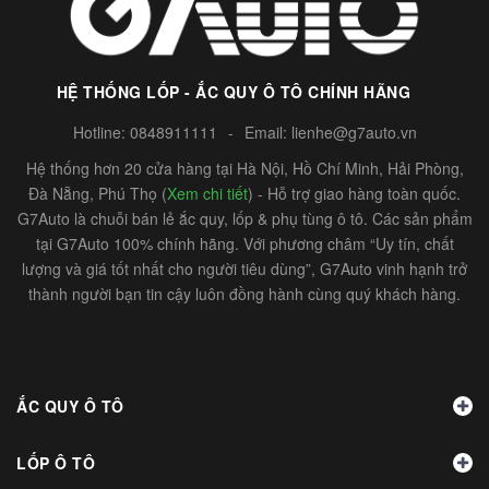
HỆ THỐNG LỐP - ẮC QUY Ô TÔ CHÍNH HÃNG
Hotline:
0848911111
-
Email:
lienhe@g7auto.vn
Hệ thống hơn 20 cửa hàng tại Hà Nội, Hồ Chí Minh, Hải Phòng,
Đà Nẵng, Phú Thọ (
Xem chi tiết
) - Hỗ trợ giao hàng toàn quốc.
G7Auto là chuỗi bán lẻ ắc quy, lốp & phụ tùng ô tô. Các sản phẩm
tại G7Auto 100% chính hãng. Với phương châm “Uy tín, chất
lượng và giá tốt nhất cho người tiêu dùng”, G7Auto vinh hạnh trở
thành người bạn tin cậy luôn đồng hành cùng quý khách hàng.
ẮC QUY Ô TÔ
LỐP Ô TÔ