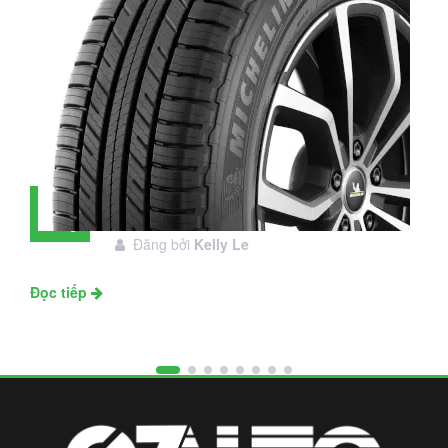
Đánh giá lốp Michelin Primacy SUV:
28
Đáng đầu tư không?
Tháng
Đăng bởi
Kelly Le
11
Đọc tiếp