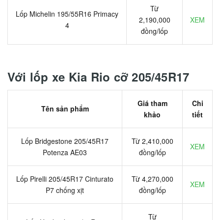
Từ
Lốp Michelin 195/55R16 Primacy
2,190,000
XEM
4
đồng/lốp
Với lốp xe Kia Rio cỡ 205/45R17
Giá tham
Chi
Tên sản phẩm
khảo
tiết
Lốp Bridgestone 205/45R17
Từ 2,410,000
XEM
Potenza AE03
đồng/lốp
Lốp Pirelli 205/45R17 Cinturato
Từ 4,270,000
XEM
P7 chống xịt
đồng/lốp
Từ