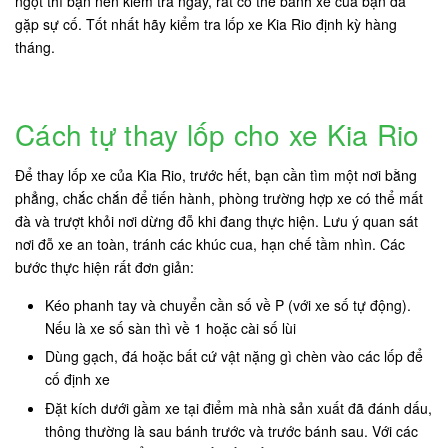
ngột thì bạn nên kiểm tra ngay, rất có thể bánh xe của bạn đã
gặp sự cố. Tốt nhất hãy kiểm tra lốp xe Kia Rio định kỳ hàng
tháng.
Cách tự thay lốp cho xe Kia Rio
Để thay lốp xe của Kia Rio, trước hết, bạn cần tìm một nơi bằng
phẳng, chắc chắn để tiến hành, phòng trường hợp xe có thể mất
đà và trượt khỏi nơi dừng đỗ khi đang thực hiện. Lưu ý quan sát
nơi đỗ xe an toàn, tránh các khúc cua, hạn chế tầm nhìn. Các
bước thực hiện rất đơn giản:
Kéo phanh tay và chuyển cần số về P (với xe số tự động).
Nếu là xe số sàn thì về 1 hoặc cài số lùi
Dùng gạch, đá hoặc bất cứ vật nặng gì chèn vào các lốp để
cố định xe
Đặt kích dưới gầm xe tại điểm mà nhà sản xuất đã đánh dấu,
thông thường là sau bánh trước và trước bánh sau. Với các