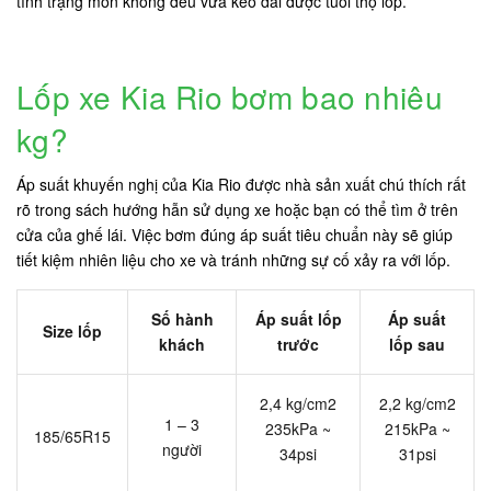
tình trạng mòn không đều vừa kéo dài được tuổi thọ lốp.
Lốp xe Kia Rio bơm bao nhiêu
kg?
Áp suất khuyến nghị của Kia Rio được nhà sản xuất chú thích rất
rõ trong sách hướng hẫn sử dụng xe hoặc bạn có thể tìm ở trên
cửa của ghế lái. Việc bơm đúng áp suất tiêu chuẩn này sẽ giúp
tiết kiệm nhiên liệu cho xe và tránh những sự cố xảy ra với lốp.
Số hành
Áp suất lốp
Áp suất
Size lốp
khách
trước
lốp sau
2,4 kg/cm2
2,2 kg/cm2
1 – 3
235kPa ~
215kPa ~
185/65R15
người
34psi
31psi