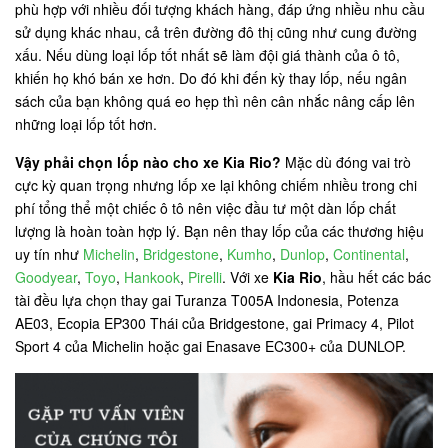
phù hợp với nhiều đối tượng khách hàng, đáp ứng nhiều nhu cầu
sử dụng khác nhau, cả trên đường đô thị cũng như cung đường
xấu. Nếu dùng loại lốp tốt nhất sẽ làm đội giá thành của ô tô,
khiến họ khó bán xe hơn. Do đó khi đến kỳ thay lốp, nếu ngân
sách của bạn không quá eo hẹp thì nên cân nhắc nâng cấp lên
những loại lốp tốt hơn.
Vậy phải chọn lốp nào cho xe Kia Rio?
Mặc dù đóng vai trò
cực kỳ quan trọng nhưng lốp xe lại không chiếm nhiều trong chi
phí tổng thể một chiếc ô tô nên việc đầu tư một dàn lốp chất
lượng là hoàn toàn hợp lý. Bạn nên thay lốp của các thương hiệu
uy tín như
Michelin
,
Bridgestone
,
Kumho
,
Dunlop
,
Continental
,
Goodyear
,
Toyo
,
Hankook
,
Pirelli
. Với xe
Kia Rio
, hầu hết các bác
tài đều lựa chọn thay gai Turanza T005A Indonesia, Potenza
AE03, Ecopia EP300 Thái của Bridgestone, gai Primacy 4, Pilot
Sport 4 của Michelin hoặc gai Enasave EC300+ của DUNLOP.