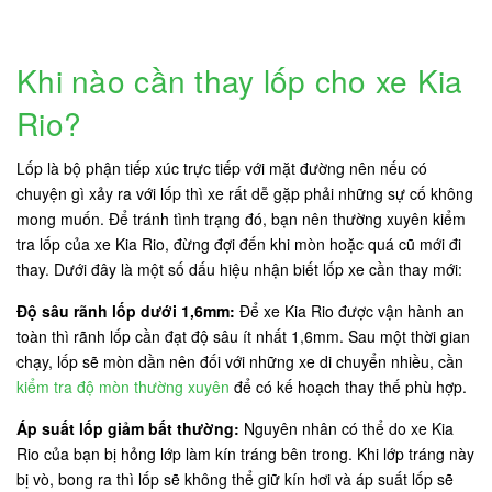
Khi nào cần thay lốp cho xe Kia
Rio?
Lốp là bộ phận tiếp xúc trực tiếp với mặt đường nên nếu có
chuyện gì xảy ra với lốp thì xe rất dễ gặp phải những sự cố không
mong muốn. Để tránh tình trạng đó, bạn nên thường xuyên kiểm
tra lốp của xe Kia Rio, đừng đợi đến khi mòn hoặc quá cũ mới đi
thay. Dưới đây là một số dấu hiệu nhận biết lốp xe cần thay mới:
Độ sâu rãnh lốp dưới 1,6mm:
Để xe Kia Rio được vận hành an
toàn thì rãnh lốp cần đạt độ sâu ít nhất 1,6mm. Sau một thời gian
chạy, lốp sẽ mòn dần nên đối với những xe di chuyển nhiều, cần
kiểm tra độ mòn thường xuyên
để có kế hoạch thay thế phù hợp.
Áp suất lốp giảm bất thường:
Nguyên nhân có thể do xe Kia
Rio của bạn bị hỏng lớp làm kín tráng bên trong. Khi lớp tráng này
bị vò, bong ra thì lốp sẽ không thể giữ kín hơi và áp suất lốp sẽ