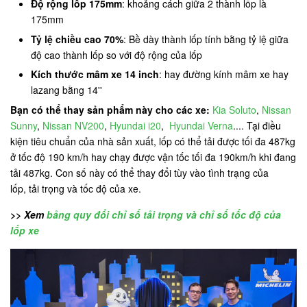
Độ rộng lốp 175mm
: khoảng cách giữa 2 thành lốp là
175mm
Tỷ lệ chiều cao 70%
: Bề dày thành lốp tính bằng tỷ lệ giữa
độ cao thành lốp so với độ rộng của lốp
Kích thước mâm xe 14 inch
: hay đường kính mâm xe hay
lazang bằng 14''
Bạn có thể thay sản phẩm này cho các xe:
Kia Soluto
,
Nissan
Sunny
,
Nissan NV200
,
Hyundai i20
,
Hyundai Verna
.... Tại điều
kiện tiêu chuẩn của nhà sản xuất, lốp có thể tải được tối đa 487kg
ở tốc độ 190 km/h hay chạy được vận tốc tối đa 190km/h khi đang
tải 487kg. Con số này có thể thay đổi tùy vào tình trạng của
lốp, tải trọng và tốc độ của xe.
>> Xem
bảng quy đổi chỉ số tải trọng và chỉ số tốc độ của
lốp xe