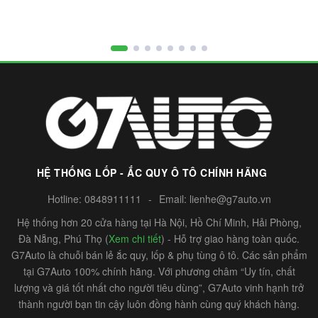
HỆ THỐNG LỐP - ẮC QUY Ô TÔ CHÍNH HÃNG
Hotline:
0848911111
-
Email:
lienhe@g7auto.vn
Hệ thống hơn 20 cửa hàng tại Hà Nội, Hồ Chí Minh, Hải Phòng,
Đà Nẵng, Phú Thọ (
Xem chi tiết
) - Hỗ trợ giao hàng toàn quốc.
G7Auto là chuỗi bán lẻ ắc quy, lốp & phụ tùng ô tô. Các sản phẩm
tại G7Auto 100% chính hãng. Với phương châm “Uy tín, chất
lượng và giá tốt nhất cho người tiêu dùng”, G7Auto vinh hạnh trở
thành người bạn tin cậy luôn đồng hành cùng quý khách hàng.