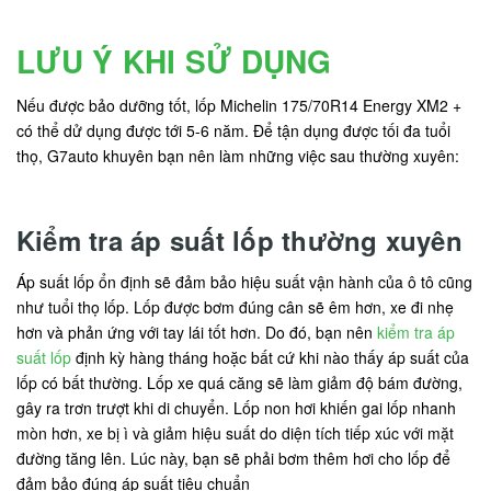
LƯU Ý KHI SỬ DỤNG
Nếu được bảo dưỡng tốt, lốp Michelin 175/70R14 Energy XM2 +
có thể dử dụng được tới 5-6 năm. Để tận dụng được tối đa tuổi
thọ, G7auto khuyên bạn nên làm những việc sau thường xuyên:
Kiểm tra áp suất lốp thường xuyên
Áp suất lốp ổn định sẽ đảm bảo hiệu suất vận hành của ô tô cũng
như tuổi thọ lốp. Lốp được bơm đúng cân sẽ êm hơn, xe đi nhẹ
hơn và phản ứng với tay lái tốt hơn. Do đó, bạn nên
kiểm tra áp
suất lốp
định kỳ hàng tháng hoặc bất cứ khi nào thấy áp suất của
lốp có bất thường. Lốp xe quá căng sẽ làm giảm độ bám đường,
gây ra trơn trượt khi di chuyển. Lốp non hơi khiến gai lốp nhanh
mòn hơn, xe bị ì và giảm hiệu suất do diện tích tiếp xúc với mặt
đường tăng lên. Lúc này, bạn sẽ phải bơm thêm hơi cho lốp để
đảm bảo đúng áp suất tiêu chuẩn