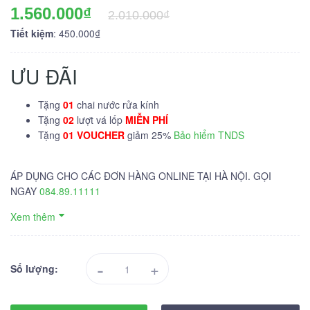
1.560.000₫
2.010.000₫
Tiết kiệm
: 450.000₫
ƯU ĐÃI
Tặng
01
chai nước rửa kính
Tặng
02
lượt vá lốp
MIỄN PHÍ
Tặng
01 VOUCHER
giảm 25%
Bảo hiểm TNDS
ÁP DỤNG CHO CÁC ĐƠN HÀNG ONLINE TẠI HÀ NỘI. GỌI
NGAY
084.89.11111
Xem thêm
-
+
Số lượng: