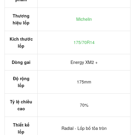
Thương
Michelin
hiệu lốp
Kích thước
175/70R14
lốp
Dòng gai
Energy XM2 +
Độ rộng
175mm
lốp
Tỷ lệ chiều
70%
cao
Thiết kế
Radial - Lốp bố tỏa tròn
lốp