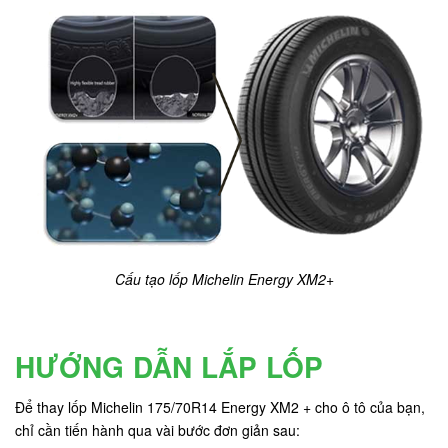
Cấu tạo lốp Michelin Energy XM2+
HƯỚNG DẪN LẮP LỐP
Để thay lốp Michelin 175/70R14 Energy XM2 + cho ô tô của bạn,
chỉ cần tiến hành qua vài bước đơn giản sau: