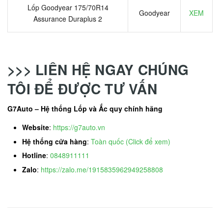
Lốp Goodyear 175/70R14
Goodyear
XEM
Assurance Duraplus 2
>>> LIÊN HỆ NGAY CHÚNG
TÔI ĐỂ ĐƯỢC TƯ VẤN
G7Auto – Hệ thống Lốp và Ắc quy chính hãng
Website
:
https://g7auto.vn
Hệ thống cửa hàng
:
Toàn quốc (Click để xem)
Hotline
:
0848911111
Zalo
:
https://zalo.me/1915835962949258808