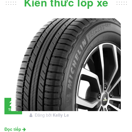
Kiến thức lốp xe
Đánh giá lốp Michelin Primacy SUV: Đáng
28
đầu tư không?
Tháng
Đăng bởi
Kelly Le
11
Đọc tiếp