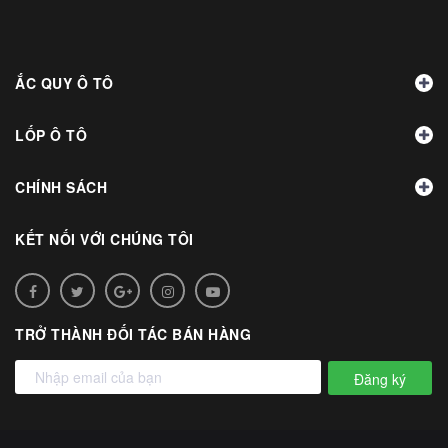
ẮC QUY Ô TÔ
LỐP Ô TÔ
CHÍNH SÁCH
KẾT NỐI VỚI CHÚNG TÔI
TRỞ THÀNH ĐỐI TÁC BÁN HÀNG
Đăng ký