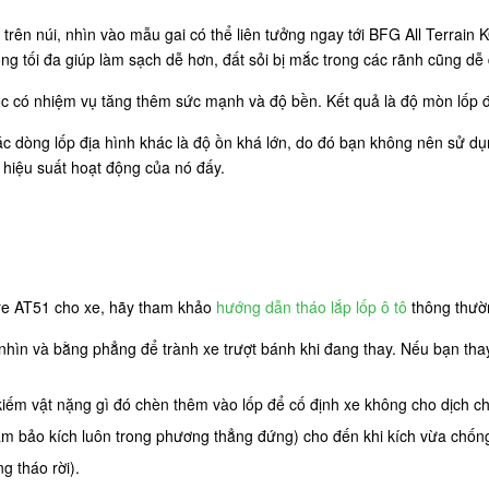
rên núi, nhìn vào mẫu gai có thể liên tưởng ngay tới BFG All Terrain
ng tối đa giúp làm sạch dễ hơn, đất sỏi bị mắc trong các rãnh cũng dễ 
ốc có nhiệm vụ tăng thêm sức mạnh và độ bền. Kết quả là độ mòn lốp đề
òng lốp địa hình khác là độ ồn khá lớn, do đó bạn không nên sử dụng
i hiệu suất hoạt động của nó đấy.
e AT51 cho xe, hãy tham khảo
hướng dẫn tháo lắp lốp ô tô
thông thườn
 nhìn và bằng phẳng để trành xe trượt bánh khi đang thay. Nếu bạn tha
kiếm vật nặng gì đó chèn thêm vào lốp để cố định xe không cho dịch 
 (đảm bảo kích luôn trong phương thẳng đứng) cho đến khi kích vừa chốn
g tháo rời).