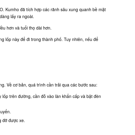
 KO. Kumho đã tích hợp các rãnh sâu xung quanh bề mặt
dàng lấy ra ngoài.
u hơn và tuổi thọ dài hơn.
 lốp này để đi trong thành phố. Tuy nhiên, nếu để
g. Về cơ bản, quá trình cần trải qua các bước sau:
y lốp trên đường, cần đỗ vào làn khẩn cấp và bật đèn
chuyển.
g đỡ được xe.