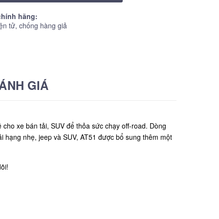
hính hãng:
ện tử, chống hàng giả
ÁNH GIÁ
ho xe bán tải, SUV để thỏa sức chạy off-road. Dòng
 tải hạng nhẹ, jeep và SUV, AT51 được bổ sung thêm một
õi!