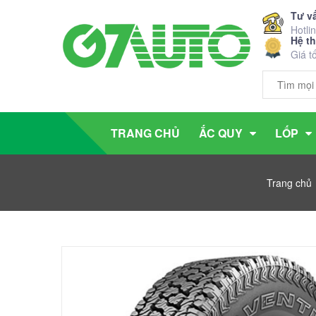
Tư v
Hotli
Hệ t
Giá t
TRANG CHỦ
ẮC QUY
LỐP
Trang chủ