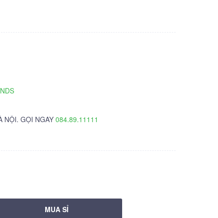
TNDS
À NỘI. GỌI NGAY
084.89.11111
MUA SỈ