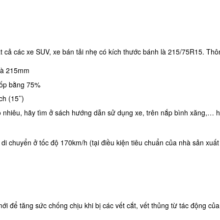
ả các xe SUV, xe bán tải nhẹ có kích thước bánh là 215/75R15. Thôn
 là 215mm
 lốp bằng 75%
h (15’’)
ao nhiêu, hãy tìm ở sách hướng dẫn sử dụng xe, trên nắp bình xăng,…
hi di chuyển ở tốc độ 170km/h (tại điều kiện tiêu chuẩn của nhà sản xuấ
 để tăng sức chống chịu khi bị các vết cắt, vết thủng từ tác động củ