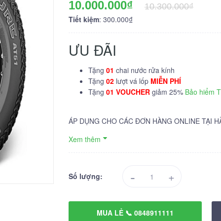
10.000.000₫
10.300.000₫
Tiết kiệm
: 300.000₫
ƯU ĐÃI
Tặng
01
chai nước rửa kính
Tặng
02
lượt vá lốp
MIỄN PHÍ
Tặng
01 VOUCHER
giảm 25%
Bảo hiểm 
ÁP DỤNG CHO CÁC ĐƠN HÀNG ONLINE TẠI H
Xem thêm
-
+
Số lượng:
MUA LẺ 📞 0848911111