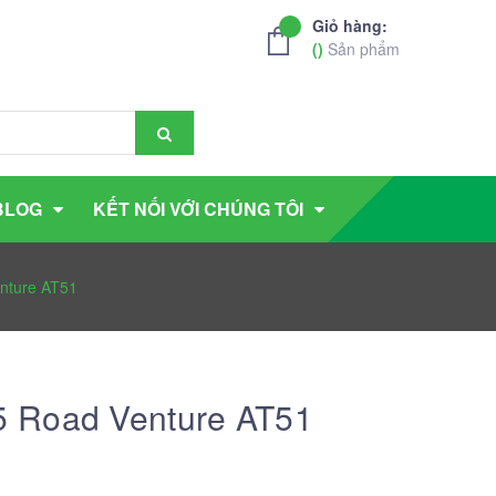
Giỏ hàng:
(
)
Sản phẩm
BLOG
KẾT NỐI VỚI CHÚNG TÔI
nture AT51
 Road Venture AT51