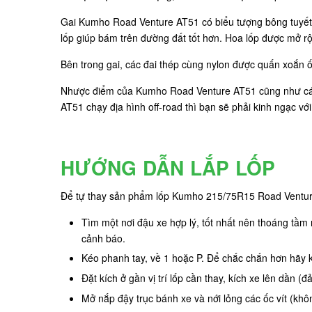
Gai Kumho Road Venture AT51 có biểu tượng bông tuyết t
lốp giúp bám trên đường đất tốt hơn. Hoa lốp được mở rộ
Bên trong gai, các đai thép cùng nylon được quấn xoắn 
Nhược điểm của Kumho Road Venture AT51 cũng như các d
AT51 chạy địa hình off-road thì bạn sẽ phải kinh ngạc vớ
HƯỚNG DẪN LẮP LỐP
Để tự thay sản phẩm lốp Kumho 215/75R15 Road Ventur
Tìm một nơi đậu xe hợp lý, tốt nhất nên thoáng tầm
cảnh báo.
Kéo phanh tay, về 1 hoặc P. Để chắc chắn hơn hãy 
Đặt kích ở gần vị trí lốp cần thay, kích xe lên dần
Mở nắp đậy trục bánh xe và nới lỏng các ốc vít (khôn