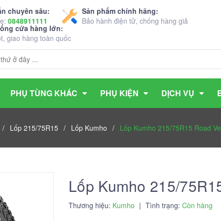
ấn chuyên sâu:
Sản phẩm chính hãng:
ne:
0848911111
Bảo hành điện tử, chống hàng giả
hống cửa hàng lớn:
ốt, giao hàng toàn quốc
PHỤ TÙNG KHÁC
PHỤ KIỆN
DỊCH VỤ
/
Lốp 215/75R15
/
Lốp Kumho
/
Lốp Kumho 215/75R15 Road Ve
Lốp Kumho 215/75R15
Thương hiệu:
Kumho
|
Tình trạng:
Còn hàng