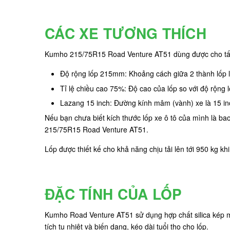
CÁC XE TƯƠNG THÍCH
Kumho 215/75R15 Road Venture AT51 dùng được cho tất c
Độ rộng lốp 215mm: Khoảng cách giữa 2 thành lốp
Tỉ lệ chiều cao 75%: Độ cao của lốp so với độ rộng
Lazang 15 inch: Đường kính mâm (vành) xe là 15 inc
Nếu bạn chưa biết kích thước lốp xe ô tô của mình là b
215/75R15 Road Venture AT51.
Lốp được thiết kế cho khả năng chịu tải lên tới 950 kg k
ĐẶC TÍNH CỦA LỐP
Kumho Road Venture AT51 sử dụng hợp chất silica kép mới
tích tụ nhiệt và biến dạng, kéo dài tuổi thọ cho lốp.