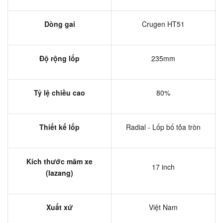
Dòng gai
Crugen HT51
Độ rộng lốp
235mm
Tỷ lệ chiều cao
80%
Thiết kế lốp
Radial - Lốp bố tỏa tròn
Kích thước mâm xe
17 inch
(lazang)
Xuất xứ
Việt Nam