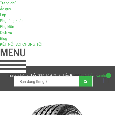
Trang chủ
Ắc quy
Lốp
Phụ tùng khác
Phụ kiện
Dịch vụ
Blog
KẾT NỐI VỚI CHÚNG TÔI
Trang chủ
/
Lốp 235/80R17
/
Lốp Kumho
/
Lốp Kumho
235/80R17 Crugen HT51