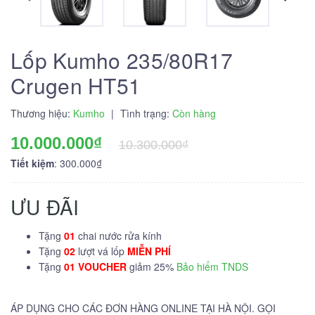
Lốp Kumho 235/80R17
Crugen HT51
Thương hiệu:
Kumho
|
Tình trạng:
Còn hàng
10.000.000₫
10.300.000₫
Tiết kiệm
: 300.000₫
ƯU ĐÃI
Tặng
01
chai nước rửa kính
Tặng
02
lượt vá lốp
MIỄN PHÍ
Tặng
01 VOUCHER
giảm 25%
Bảo hiểm TNDS
ÁP DỤNG CHO CÁC ĐƠN HÀNG ONLINE TẠI HÀ NỘI. GỌI