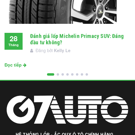
Đánh giá lốp Michelin Primacy SUV: Đáng
28
đầu tư không?
Tháng
Đăng bởi
Kelly Le
11
Đọc tiếp
HỆ THỐNG LỐP - ẮC QUY Ô TÔ CHÍNH HÃNG