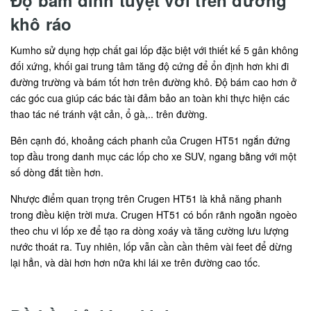
khô ráo
Kumho sử dụng hợp chất gai lốp đặc biệt với thiết kế 5 gân không
đối xứng, khối gai trung tâm tăng độ cứng để ổn định hơn khi đi
đường trường và bám tốt hơn trên đường khô. Độ bám cao hơn ở
các góc cua giúp các bác tài đảm bảo an toàn khi thực hiện các
thao tác né tránh vật cản, ổ gà,.. trên đường.
Bên cạnh đó, khoảng cách phanh của Crugen HT51 ngắn đứng
top đầu trong danh mục các lốp cho xe SUV, ngang bằng với một
số dòng đắt tiền hơn.
Nhược điểm quan trọng trên Crugen HT51 là khả năng phanh
trong điều kiện trời mưa. Crugen HT51 có bốn rãnh ngoằn ngoèo
theo chu vi lốp xe để tạo ra dòng xoáy và tăng cường lưu lượng
nước thoát ra. Tuy nhiên, lốp vẫn cần cần thêm vài feet để dừng
lại hẳn, và dài hơn hơn nữa khi lái xe trên đường cao tốc.