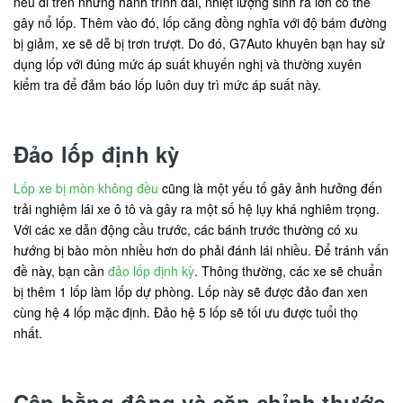
nếu đi trên những hành trình dài, nhiệt lượng sinh ra lớn có thể
gây nổ lốp. Thêm vào đó, lốp căng đồng nghĩa với độ bám đường
bị giảm, xe sẽ dễ bị trơn trượt. Do đó, G7Auto khuyên bạn hay sử
dụng lốp với đúng mức áp suất khuyến nghị và thường xuyên
kiểm tra để đảm báo lốp luôn duy trì mức áp suất này.
Đảo lốp định kỳ
Lốp xe bị mòn không đều
cũng là một yếu tố gây ảnh hưởng đến
trải nghiệm lái xe ô tô và gây ra một số hệ lụy khá nghiêm trọng.
Với các xe dẫn động cầu trước, các bánh trước thường có xu
hướng bị bào mòn nhiều hơn do phải đánh lái nhiều. Để tránh vấn
đề này, bạn cần
đảo lốp định kỳ
. Thông thường, các xe sẽ chuẩn
bị thêm 1 lốp làm lốp dự phòng. Lốp này sẽ được đảo đan xen
cùng hệ 4 lốp mặc định. Đảo hệ 5 lốp sẽ tối ưu được tuổi thọ
nhất.
Cân bằng động và căn chỉnh thước