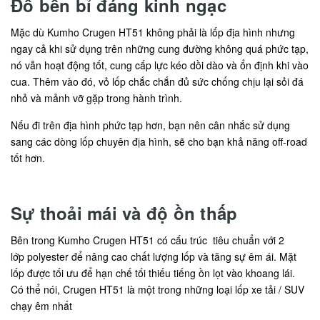
Đồ bền bỉ đáng kinh ngạc
Mặc dù Kumho Crugen HT51 không phải là lốp địa hình nhưng
ngay cả khi sử dụng trên những cung đường không quá phức tạp,
nó vẫn hoạt động tốt, cung cấp lực kéo dồi dào và ổn định khi vào
cua. Thêm vào đó, vỏ lốp chắc chắn đủ sức chống chịu lại sỏi đá
nhỏ và mảnh vỡ gặp trong hành trình.
Nếu đi trên địa hình phức tạp hơn, bạn nên cân nhắc sử dụng
sang các dòng lốp chuyên địa hình, sẽ cho bạn khả năng off-road
tốt hơn.
Sự thoải mái và độ ồn thấp
Bên trong Kumho Crugen HT51 có cấu trúc tiêu chuẩn với 2
lớp polyester để nâng cao chất lượng lốp và tăng sự êm ái. Mặt
lốp được tối ưu để hạn chế tối thiếu tiếng ồn lọt vào khoang lái.
Có thể nói, Crugen HT51 là một trong những loại lốp xe tải / SUV
chạy êm nhất