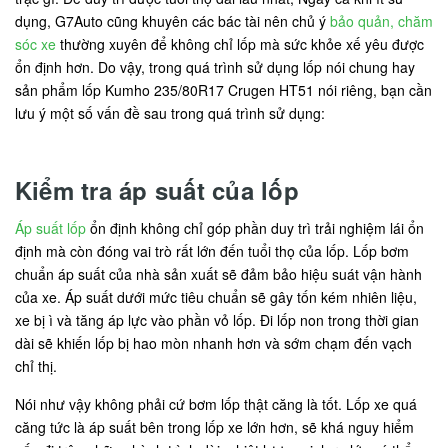
dụng, G7Auto cũng khuyên các bác tài nên chủ ý
bảo quản, chăm
sóc xe
thường xuyên để không chỉ lốp mà sức khỏe xế yêu được
ổn định hơn. Do vậy, trong quá trình sử dụng lốp nói chung hay
sản phẩm lốp Kumho 235/80R17 Crugen HT51 nói riêng, bạn cần
lưu ý một số vấn đề sau trong quá trình sử dụng:
Kiểm tra áp suất của lốp
Áp suất lốp
ổn định không chỉ góp phần duy trì trải nghiệm lái ổn
định mà còn đóng vai trò rất lớn đến tuổi thọ của lốp. Lốp bơm
chuẩn áp suất của nhà sản xuất sẽ đảm bảo hiệu suát vận hành
của xe. Áp suất dưới mức tiêu chuẩn sẽ gây tốn kém nhiên liệu,
xe bị ì và tăng áp lực vào phần vỏ lốp. Đi lốp non trong thời gian
dài sẽ khiến lốp bị hao mòn nhanh hơn và sớm chạm đến vạch
chỉ thị.
Nói như vậy không phải cứ bơm lốp thật căng là tốt. Lốp xe quá
căng tức là áp suất bên trong lốp xe lớn hơn, sẽ khá nguy hiểm