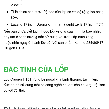
235mm
Tỉ lệ chiều cao 80%: Độ cao của lốp so với độ rộng lốp bằng
80%
Lazang 17 inch: Đường kính mâm (vành) xe là 17 inch (17’’)
Nếu bạn chưa biết kích thước lốp xe ô tô của mình là bao nhiêu,
hãy tìm ở sách hướng dẫn sử dụng xe, trên nắp bình xăng,…
hoặc nhìn ngay ở thành lốp cũ. Với sản phẩm Kumho 235/80R17
Crugen HT51.
ĐẶC TÍNH CỦA LỐP
Lốp Crugen HT51 trông bề ngoài khá bình thường, tuy nhiên,
Kumho đã sử dụng một số công nghệ để làm cho nó vượt trội hơn
so với đối thủ.
Độ bám dính tuyệt vời trên đường