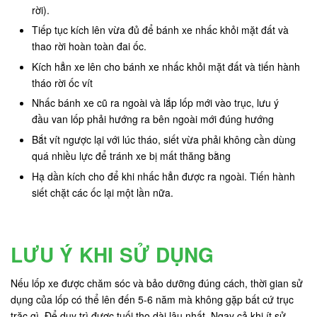
rời).
Tiếp tục kích lên vừa đủ để bánh xe nhấc khỏi mặt đất và
thao rời hoàn toàn đai ốc.
Kích hẳn xe lên cho bánh xe nhấc khỏi mặt đất và tiến hành
tháo rời ốc vít
Nhấc bánh xe cũ ra ngoài và lắp lốp mới vào trục, lưu ý
đầu van lốp phải hướng ra bên ngoài mới đúng hướng
Bắt vít ngược lại với lúc tháo, siết vừa phải không cần dùng
quá nhiều lực để tránh xe bị mất thăng bằng
Hạ dần kích cho để khi nhấc hẳn được ra ngoài. Tiến hành
siết chặt các ốc lại một lần nữa.
LƯU Ý KHI SỬ DỤNG
Nếu lốp xe được chăm sóc và bảo dưỡng đúng cách, thời gian sử
dụng của lốp có thể lên đến 5-6 năm mà không gặp bất cứ trục
trặc gì. Để duy trì được tuối thọ dài lâu nhất, Ngay cả khi ít sử