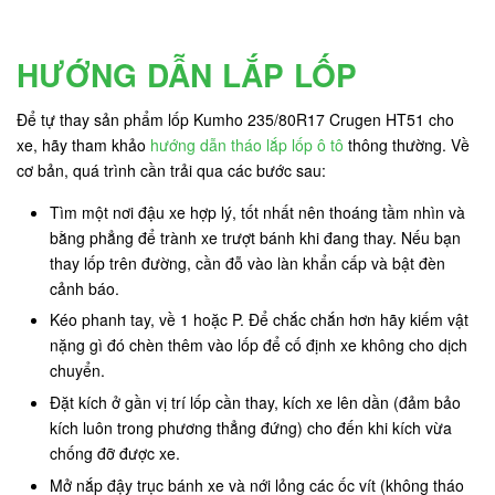
HƯỚNG DẪN LẮP LỐP
Để tự thay sản phẩm lốp Kumho 235/80R17 Crugen HT51 cho
xe, hãy tham khảo
hướng dẫn tháo lắp lốp ô tô
thông thường. Về
cơ bản, quá trình cần trải qua các bước sau:
Tìm một nơi đậu xe hợp lý, tốt nhất nên thoáng tầm nhìn và
bằng phẳng để trành xe trượt bánh khi đang thay. Nếu bạn
thay lốp trên đường, cần đỗ vào làn khẩn cấp và bật đèn
cảnh báo.
Kéo phanh tay, về 1 hoặc P. Để chắc chắn hơn hãy kiếm vật
nặng gì đó chèn thêm vào lốp để cố định xe không cho dịch
chuyển.
Đặt kích ở gần vị trí lốp cần thay, kích xe lên dần (đảm bảo
kích luôn trong phương thẳng đứng) cho đến khi kích vừa
chống đỡ được xe.
Mở nắp đậy trục bánh xe và nới lỏng các ốc vít (không tháo