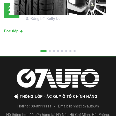
Đánh giá lốp Michelin Primacy SUV: Đáng
28
đầu tư không?
Tháng
Đăng bởi
Kelly Le
11
Đọc tiếp
HỆ THỐNG LỐP - ẮC QUY Ô TÔ CHÍNH HÃNG
Hotline:
0848911111
-
Email:
lienhe@g7auto.vn
Hệ thống hơn 20 cửa hàng tại Hà Nội, Hồ Chí Minh, Hải Phòng,