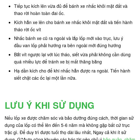
Tiếp tục kích lên vừa đủ để bánh xe nhấc khỏi mặt đất và
thao rời hoàn toàn đai ốc.
Kích hẳn xe lên cho bánh xe nhấc khỏi mặt đất và tiến hành
tháo rời ốc vít
Nhấc bánh xe cũ ra ngoài và lắp lốp mới vào trục, lưu ý
đầu van lốp phải hướng ra bên ngoài mới đúng hướng
Bắt vít ngược lại với lúc tháo, siết vừa phải không cần dùng
quá nhiều lực để tránh xe bị mất thăng bằng
Hạ dần kích cho để khi nhấc hẳn được ra ngoài. Tiến hành
siết chặt các ốc lại một lần nữa.
LƯU Ý KHI SỬ DỤNG
Nếu lốp xe được chăm sóc và bảo dưỡng đúng cách, thời gian sử
dụng của lốp có thể lên đến 5-6 năm mà không gặp bất cứ trục
trặc gì. Để duy trì được tuối thọ dài lâu nhất, Ngay cả khi ít sử
dụng, G7Auto cũng khuyên các bác tài nên chủ ý
bảo quản, chăm