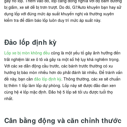
gây nổ lốp. Thêm vào đó, lốp căng đồng nghĩa với độ bám đường
bị giảm, xe sẽ dễ bị trơn trượt. Do đó, G7Auto khuyên bạn hay sử
dụng lốp với đúng mức áp suất khuyến nghị và thường xuyên
kiểm tra để đảm báo lốp luôn duy trì mức áp suất này.
Đảo lốp định kỳ
Lốp xe bị mòn không đều
cũng là một yếu tố gây ảnh hưởng đến
trải nghiệm lái xe ô tô và gây ra một số hệ lụy khá nghiêm trọng.
Với các xe dẫn động cầu trước, các bánh trước thường có xu
hướng bị bào mòn nhiều hơn do phải đánh lái nhiều. Để tránh vấn
đề này, bạn cần
đảo lốp định kỳ
. Thông thường, các xe sẽ chuẩn
bị thêm 1 lốp làm lốp dự phòng. Lốp này sẽ được đảo đan xen
cùng hệ 4 lốp mặc định. Đảo hệ 5 lốp sẽ tối ưu được tuổi thọ
nhất.
Cân bằng động và căn chỉnh thước