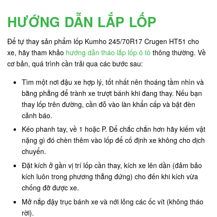
HƯỚNG DẪN LẮP LỐP
Để tự thay sản phẩm lốp Kumho 245/70R17 Crugen HT51 cho
xe, hãy tham khảo
hướng dẫn tháo lắp lốp ô tô
thông thường. Về
cơ bản, quá trình cần trải qua các bước sau:
Tìm một nơi đậu xe hợp lý, tốt nhất nên thoáng tầm nhìn và
bằng phẳng để trành xe trượt bánh khi đang thay. Nếu bạn
thay lốp trên đường, cần đỗ vào làn khẩn cấp và bật đèn
cảnh báo.
Kéo phanh tay, về 1 hoặc P. Để chắc chắn hơn hãy kiếm vật
nặng gì đó chèn thêm vào lốp để cố định xe không cho dịch
chuyển.
Đặt kích ở gần vị trí lốp cần thay, kích xe lên dần (đảm bảo
kích luôn trong phương thẳng đứng) cho đến khi kích vừa
chống đỡ được xe.
Mở nắp đậy trục bánh xe và nới lỏng các ốc vít (không tháo
rời).