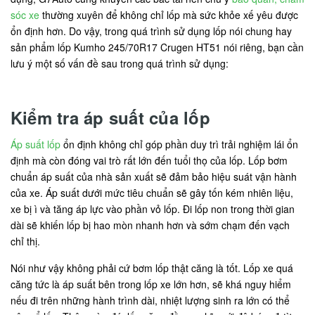
sóc xe
thường xuyên để không chỉ lốp mà sức khỏe xế yêu được
ổn định hơn. Do vậy, trong quá trình sử dụng lốp nói chung hay
sản phẩm lốp Kumho 245/70R17 Crugen HT51 nói riêng, bạn cần
lưu ý một số vấn đề sau trong quá trình sử dụng:
Kiểm tra áp suất của lốp
Áp suất lốp
ổn định không chỉ góp phần duy trì trải nghiệm lái ổn
định mà còn đóng vai trò rất lớn đến tuổi thọ của lốp. Lốp bơm
chuẩn áp suất của nhà sản xuất sẽ đảm bảo hiệu suát vận hành
của xe. Áp suất dưới mức tiêu chuẩn sẽ gây tốn kém nhiên liệu,
xe bị ì và tăng áp lực vào phần vỏ lốp. Đi lốp non trong thời gian
dài sẽ khiến lốp bị hao mòn nhanh hơn và sớm chạm đến vạch
chỉ thị.
Nói như vậy không phải cứ bơm lốp thật căng là tốt. Lốp xe quá
căng tức là áp suất bên trong lốp xe lớn hơn, sẽ khá nguy hiểm
nếu đi trên những hành trình dài, nhiệt lượng sinh ra lớn có thể