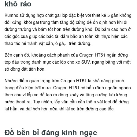
khô ráo
Kumho sử dụng hợp chất gai lốp đặc biệt với thiết kế 5 gân không
đối xứng, khối gai trung tâm tăng độ cứng để ổn định hơn khi đi
đường trường và bám tốt hơn trên đường khô. Độ bám cao hơn ở
các góc cua giúp các bác tài đảm bảo an toàn khi thực hiện các
thao tác né tránh vật cản, ổ gà,.. trên đường.
Bên cạnh đó, khoảng cách phanh của Crugen HT51 ngắn đứng
top đầu trong danh mục các lốp cho xe SUV, ngang bằng với một
số dòng đắt tiền hơn.
Nhược điểm quan trọng trên Crugen HT51 là khả năng phanh
trong điều kiện trời mưa. Crugen HT51 có bốn rãnh ngoằn ngoèo
theo chu vi lốp xe để tạo ra dòng xoáy và tăng cường lưu lượng
nước thoát ra. Tuy nhiên, lốp vẫn cần cần thêm vài feet để dừng
lại hẳn, và dài hơn hơn nữa khi lái xe trên đường cao tốc.
Đồ bền bỉ đáng kinh ngạc