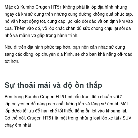
Mặc dù Kumho Crugen HT51 không phải là lốp địa hình nhưng
ngay cả khi sử dụng trên những cung đường không quá phức tạp,
nó vẫn hoạt động tốt, cung cấp lực kéo dồi dào và ổn định khi vào
cua. Thêm vào đó, vỏ lốp chắc chắn đủ sức chống chịu lại sỏi đá
nhỏ và mảnh vỡ gặp trong hành trình.
Nếu đi trên địa hình phức tạp hơn, bạn nên cân nhắc sử dụng
sang các dòng lốp chuyên địa hình, sẽ cho bạn khả năng off-road
tốt hơn.
Sự thoải mái và độ ồn thấp
Bên trong Kumho Crugen HT51 có cấu trúc tiêu chuẩn với 2
lớp polyester để nâng cao chất lượng lốp và tăng sự êm ái. Mặt
lốp được tối ưu để hạn chế tối thiếu tiếng ồn lọt vào khoang lái.
Có thể nói, Crugen HT51 là một trong những loại lốp xe tải / SUV
chạy êm nhất