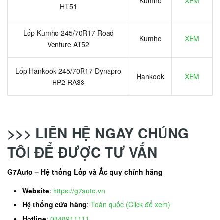
Kumho
XEM
HT51
Lốp Kumho 245/70R17 Road
Kumho
XEM
Venture AT52
Lốp Hankook 245/70R17 Dynapro
Hankook
XEM
HP2 RA33
>>> LIÊN HỆ NGAY CHÚNG
TÔI ĐỂ ĐƯỢC TƯ VẤN
G7Auto – Hệ thống Lốp và Ắc quy chính hãng
Website
:
https://g7auto.vn
Hệ thống cửa hàng
:
Toàn quốc (Click để xem)
Hotline
:
0848911111