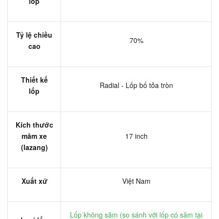
lốp
Tỷ lệ chiều
70%
cao
Thiết kế
Radial - Lốp bố tỏa tròn
lốp
Kích thước
mâm xe
17 inch
(lazang)
Xuất xứ
Việt Nam
Lốp không săm (
so sánh với lốp có săm tại