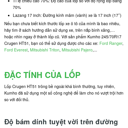
Tỉ lệ chiều cao 70%: Độ cao của lốp so với độ rộng lốp bằng
70%
Lazang 17 inch: Đường kính mâm (vành) xe là 17 inch (17’’)
Nếu bạn chưa biết kích thước lốp xe ô tô của mình là bao nhiêu,
hãy tìm ở sách hướng dẫn sử dụng xe, trên nắp bình xăng,…
hoặc nhìn ngay ở thành lốp cũ. Với sản phẩm Kumho 245/70R17
Crugen HT51, bạn có thể sử dụng được cho các xe:
Ford Ranger
,
Ford Everest
,
Mitsubishi Triton
,
Mitsubishi Pajero
,...
ĐẶC TÍNH CỦA LỐP
Lốp Crugen HT51 trông bề ngoài khá bình thường, tuy nhiên,
Kumho đã sử dụng một số công nghệ để làm cho nó vượt trội hơn
so với đối thủ.
Độ bám dính tuyệt vời trên đường