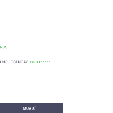
TNDS
À NỘI. GỌI NGAY
084.89.11111
MUA SỈ