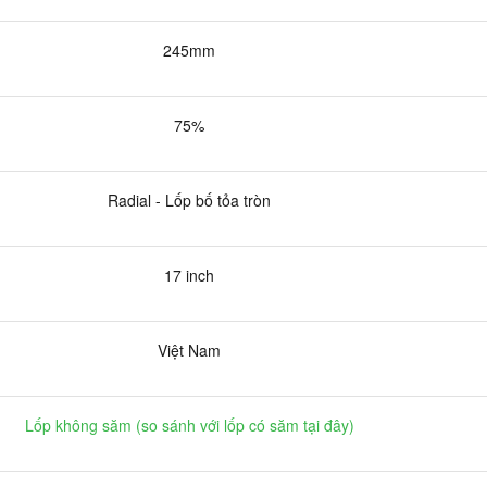
245mm
75%
Radial - Lốp bố tỏa tròn
17 inch
Việt Nam
Lốp không săm (
so sánh với lốp có săm tại đây
)