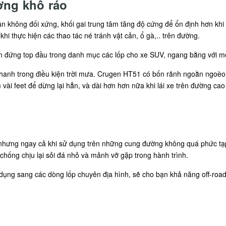
ờng khô ráo
gân không đối xứng, khối gai trung tâm tăng độ cứng để ổn định hơn k
hi thực hiện các thao tác né tránh vật cản, ổ gà,.. trên đường.
đứng top đầu trong danh mục các lốp cho xe SUV, ngang bằng với một
anh trong điều kiện trời mưa. Crugen HT51 có bốn rãnh ngoằn ngoèo t
vài feet để dừng lại hẳn, và dài hơn hơn nữa khi lái xe trên đường cao 
hưng ngay cả khi sử dụng trên những cung đường không quá phức tạp,
chống chịu lại sỏi đá nhỏ và mảnh vỡ gặp trong hành trình.
dụng sang các dòng lốp chuyên địa hình, sẽ cho bạn khả năng off-road