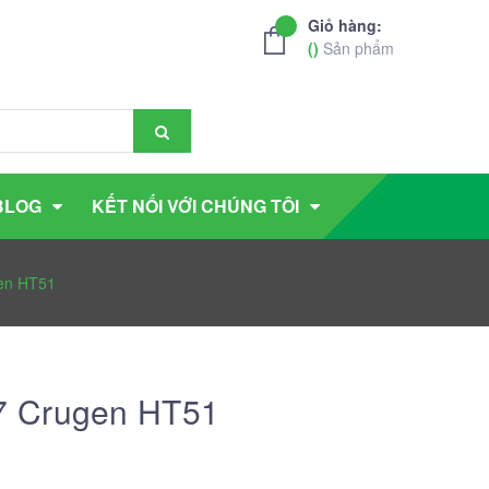
Giỏ hàng:
(
)
Sản phẩm
BLOG
KẾT NỐI VỚI CHÚNG TÔI
en HT51
7 Crugen HT51