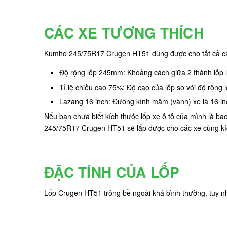
CÁC XE TƯƠNG THÍCH
Kumho 245/75R17 Crugen HT51 dùng được cho tất cả các
Độ rộng lốp 245mm: Khoảng cách giữa 2 thành lốp
Tỉ lệ chiều cao 75%: Độ cao của lốp so với độ rộng
Lazang 16 inch: Đường kính mâm (vành) xe là 16 inc
Nếu bạn chưa biết kích thước lốp xe ô tô của mình là b
245/75R17 Crugen HT51 sẽ lắp được cho các xe cùng k
ĐẶC TÍNH CỦA LỐP
Lốp Crugen HT51 trông bề ngoài khá bình thường, tuy nh