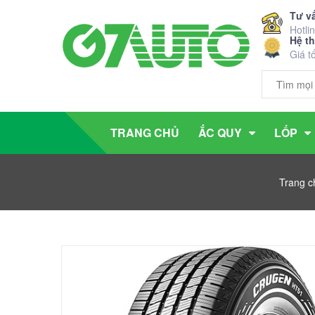
Tư v
Hotli
Hệ t
Giá t
TRANG CHỦ
ẮC QUY
LỐP
Trang c