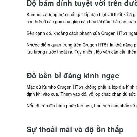
Độ bám dính tuyệt vời trên đư
Kumho sử dụng hợp chất gai lốp đặc biệt với thiết kế 5 
cao hơn ở các góc cua giúp các bác tài đảm bảo an toàn k
Bên cạnh đó, khoảng cách phanh của Crugen HT51 ngắn 
Nhược điểm quan trọng trên Crugen HT51 là khả năng ph
lưu lượng nước thoát ra. Tuy nhiên, lốp vẫn cần cần thêm 
Đồ bền bỉ đáng kinh ngạc
Mặc dù Kumho Crugen HT51 không phải là lốp địa hình n
định khi vào cua. Thêm vào đó, vỏ lốp chắc chắn đủ sức 
Nếu đi trên địa hình phức tạp hơn, bạn nên cân nhắc sử 
Sự thoải mái và độ ồn thấp