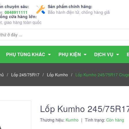
ấn chuyên sâu:
Sản phẩm chính hãng:
ne:
0848911111
Bảo hành điện tử, chống hàng giả
hống cửa hàng lớn:
ốt, giao hàng toàn quốc
PHỤ TÙNG KHÁC
PHỤ KIỆN
DỊCH VỤ
hủ
/
Lốp 245/75R17
/
Lốp Kumho
/
Lốp Kumho 245/75R17 Crug
Lốp Kumho 245/75R1
Thương hiệu:
Kumho
|
Tình trạng:
Còn hàng