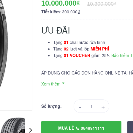
10.000.000₫
10.300.000₫
Tiết kiệm
: 300.000₫
ƯU ĐÃI
Tặng
01
chai nước rửa kính
Tặng
02
lượt vá lốp
MIỄN PHÍ
Tặng
01 VOUCHER
giảm 25%
Bảo hiểm 
ÁP DỤNG CHO CÁC ĐƠN HÀNG ONLINE TẠI H
Xem thêm
-
+
Số lượng:
MUA LẺ 📞 0848911111