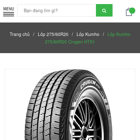
Trang chủ
/
Lốp 275/60R20
/
Lốp Kumho
/
Lốp Kumho
275/60R20 Crugen HT51