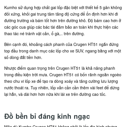
Kumho sử dụng hợp chất gai lốp đặc biệt với thiết kế 5 gân không
đối xứng, khối gai trung tâm tăng độ cứng để ổn định hơn khi đi
đường trường và bám tốt hơn trên đường khô. Độ bám cao hơn ở
các góc cua giúp các bác tài đảm bảo an toàn khi thực hiện các
thao tác né tránh vật cản, ổ gà,.. trên đường.
Bên cạnh đó, khoảng cách phanh của Crugen HT51 ngắn đứng
top đầu trong danh mục các lốp cho xe SUV, ngang bằng với một
số dòng đắt tiền hơn.
Nhược điểm quan trọng trên Crugen HT51 là khả năng phanh
trong điều kiện trời mưa. Crugen HT51 có bốn rãnh ngoằn ngoèo
theo chu vi lốp xe để tạo ra dòng xoáy và tăng cường lưu lượng
nước thoát ra. Tuy nhiên, lốp vẫn cần cần thêm vài feet để dừng
lại hẳn, và dài hơn hơn nữa khi lái xe trên đường cao tốc.
Đồ bền bỉ đáng kinh ngạc
Mặc dù Kumho Crugen HT51 không phải là lốp địa hình nhưng