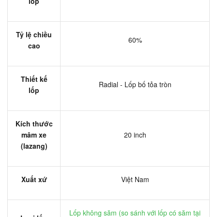
lốp
Tỷ lệ chiều
60%
cao
Thiết kế
Radial - Lốp bố tỏa tròn
lốp
Kích thước
mâm xe
20 inch
(lazang)
Xuất xứ
Việt Nam
Lốp không săm (
so sánh với lốp có săm tại