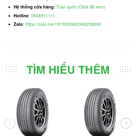
Hệ thống cửa hàng
:
Toàn quốc (Click để xem)
Hotline
:
0848911111
Zalo
:
https://zalo.me/1915835962949258808
TÌM HIỂU THÊM