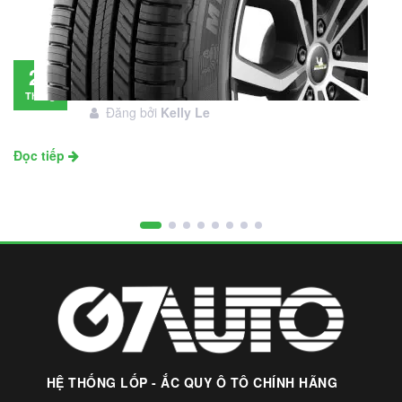
Đánh giá lốp Michelin Primacy SUV: Đáng
28
đầu tư không?
Tháng
Đăng bởi
Kelly Le
11
Đọc tiếp
HỆ THỐNG LỐP - ẮC QUY Ô TÔ CHÍNH HÃNG