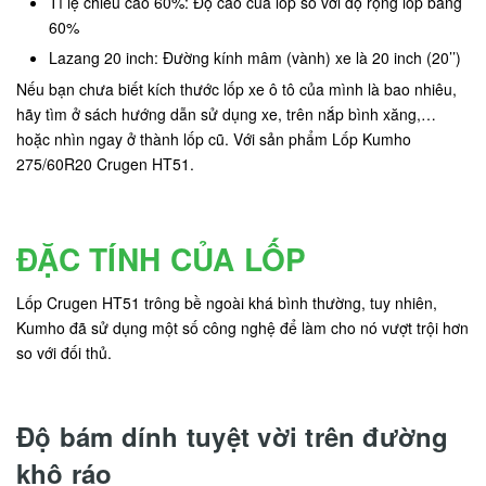
Tỉ lệ chiều cao 60%: Độ cao của lốp so với độ rộng lốp bằng
60%
Lazang 20 inch: Đường kính mâm (vành) xe là 20 inch (20’’)
Nếu bạn chưa biết kích thước lốp xe ô tô của mình là bao nhiêu,
hãy tìm ở sách hướng dẫn sử dụng xe, trên nắp bình xăng,…
hoặc nhìn ngay ở thành lốp cũ. Với sản phẩm Lốp Kumho
275/60R20 Crugen HT51.
ĐẶC TÍNH CỦA LỐP
Lốp Crugen HT51 trông bề ngoài khá bình thường, tuy nhiên,
Kumho đã sử dụng một số công nghệ để làm cho nó vượt trội hơn
so với đối thủ.
Độ bám dính tuyệt vời trên đường
khô ráo