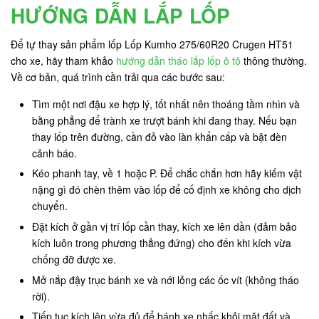
HƯỚNG DẪN LẮP LỐP
Để tự thay sản phẩm lốp Lốp Kumho 275/60R20 Crugen HT51
cho xe, hãy tham khảo
hướng dẫn tháo lắp lốp ô tô
thông thường.
Về cơ bản, quá trình cần trải qua các bước sau:
Tìm một nơi đậu xe hợp lý, tốt nhất nên thoáng tầm nhìn và
bằng phẳng để trành xe trượt bánh khi đang thay. Nếu bạn
thay lốp trên đường, cần đỗ vào làn khẩn cấp và bật đèn
cảnh báo.
Kéo phanh tay, về 1 hoặc P. Để chắc chắn hơn hãy kiếm vật
nặng gì đó chèn thêm vào lốp để cố định xe không cho dịch
chuyển.
Đặt kích ở gần vị trí lốp cần thay, kích xe lên dần (đảm bảo
kích luôn trong phương thẳng đứng) cho đến khi kích vừa
chống đỡ được xe.
Mở nắp đậy trục bánh xe và nới lỏng các ốc vít (không tháo
rời).
Tiếp tục kích lên vừa đủ để bánh xe nhấc khỏi mặt đất và