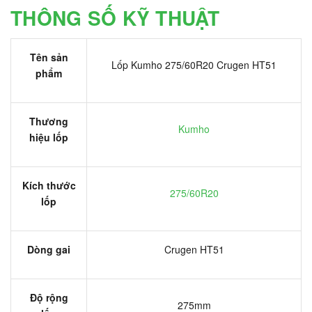
THÔNG SỐ KỸ THUẬT
Tên sản
Lốp Kumho 275/60R20 Crugen HT51
phẩm
Thương
Kumho
hiệu lốp
Kích thước
275/60R20
lốp
Dòng gai
Crugen HT51
Độ rộng
275mm