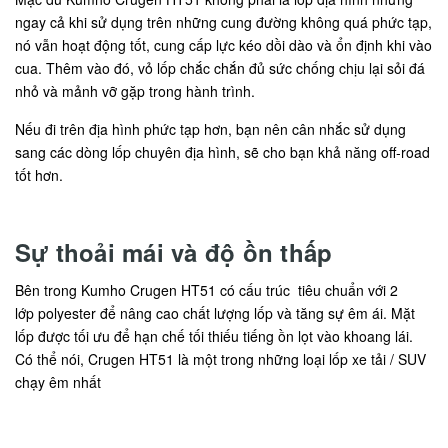
ngay cả khi sử dụng trên những cung đường không quá phức tạp,
nó vẫn hoạt động tốt, cung cấp lực kéo dồi dào và ổn định khi vào
cua. Thêm vào đó, vỏ lốp chắc chắn đủ sức chống chịu lại sỏi đá
nhỏ và mảnh vỡ gặp trong hành trình.
Nếu đi trên địa hình phức tạp hơn, bạn nên cân nhắc sử dụng
sang các dòng lốp chuyên địa hình, sẽ cho bạn khả năng off-road
tốt hơn.
Sự thoải mái và độ ồn thấp
Bên trong Kumho Crugen HT51 có cấu trúc tiêu chuẩn với 2
lớp polyester để nâng cao chất lượng lốp và tăng sự êm ái. Mặt
lốp được tối ưu để hạn chế tối thiếu tiếng ồn lọt vào khoang lái.
Có thể nói, Crugen HT51 là một trong những loại lốp xe tải / SUV
chạy êm nhất