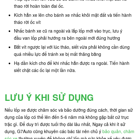
thao rời hoàn toàn đai ốc.
Kích hẳn xe lên cho bánh xe nhấc khỏi mặt đất và tiến hành
tháo rời ốc vít
Nhấc bánh xe cũ ra ngoài và lắp lốp mới vào trục, lưu ý
đầu van lốp phải hướng ra bên ngoài mới đúng hướng
Bắt vít ngược lại với lúc tháo, siết vừa phải không cần dùng
quá nhiều lực để tránh xe bị mất thăng bằng
Hạ dần kích cho để khi nhấc hẳn được ra ngoài. Tiến hành
siết chặt các ốc lại một lần nữa.
LƯU Ý KHI SỬ DỤNG
Nếu lốp xe được chăm sóc và bảo dưỡng đúng cách, thời gian sử
dụng của lốp có thể lên đến 5-6 năm mà không gặp bất cứ trục
trặc gì. Để duy trì được tuối thọ dài lâu nhất, Ngay cả khi ít sử
dụng, G7Auto cũng khuyên các bác tài nên chủ ý
bảo quản, chăm
sóc xe
thường xuyên để không chỉ lốp mà sức khỏe xế yêu được