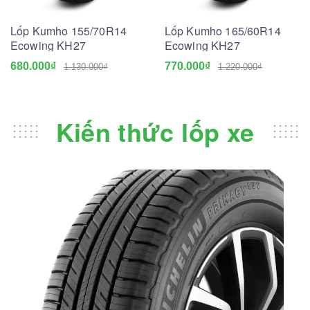
Lốp Kumho 155/70R14
Lốp Kumho 165/60R14
Ecowing KH27
Ecowing KH27
680.000₫
770.000₫
1.130.000₫
1.220.000₫
Kiến thức lốp xe