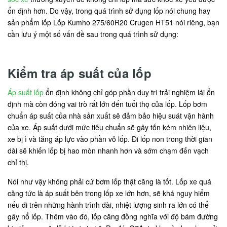
ổn định hơn. Do vậy, trong quá trình sử dụng lốp nói chung hay
sản phẩm lốp Lốp Kumho 275/60R20 Crugen HT51 nói riêng, bạn
cần lưu ý một số vấn đề sau trong quá trình sử dụng:
Kiểm tra áp suất của lốp
Áp suất lốp
ổn định không chỉ góp phần duy trì trải nghiệm lái ổn
định mà còn đóng vai trò rất lớn đến tuổi thọ của lốp. Lốp bơm
chuẩn áp suất của nhà sản xuất sẽ đảm bảo hiệu suát vận hành
của xe. Áp suất dưới mức tiêu chuẩn sẽ gây tốn kém nhiên liệu,
xe bị ì và tăng áp lực vào phần vỏ lốp. Đi lốp non trong thời gian
dài sẽ khiến lốp bị hao mòn nhanh hơn và sớm chạm đến vạch
chỉ thị.
Nói như vậy không phải cứ bơm lốp thật căng là tốt. Lốp xe quá
căng tức là áp suất bên trong lốp xe lớn hơn, sẽ khá nguy hiểm
nếu đi trên những hành trình dài, nhiệt lượng sinh ra lớn có thể
gây nổ lốp. Thêm vào đó, lốp căng đồng nghĩa với độ bám đường