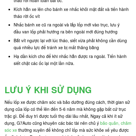
thao rời hoàn toàn đai ốc.
Kích hẳn xe lên cho bánh xe nhấc khỏi mặt đất và tiến hành
tháo rời ốc vít
Nhấc bánh xe cũ ra ngoài và lắp lốp mới vào trục, lưu ý
đầu van lốp phải hướng ra bên ngoài mới đúng hướng
Bắt vít ngược lại với lúc tháo, siết vừa phải không cần dùng
quá nhiều lực để tránh xe bị mất thăng bằng
Hạ dần kích cho để khi nhấc hẳn được ra ngoài. Tiến hành
siết chặt các ốc lại một lần nữa.
LƯU Ý KHI SỬ DỤNG
Nếu lốp xe được chăm sóc và bảo dưỡng đúng cách, thời gian sử
dụng của lốp có thể lên đến 5-6 năm mà không gặp bất cứ trục
trặc gì. Để duy trì được tuối thọ dài lâu nhất, Ngay cả khi ít sử
dụng, G7Auto cũng khuyên các bác tài nên chủ ý
bảo quản, chăm
sóc xe
thường xuyên để không chỉ lốp mà sức khỏe xế yêu được