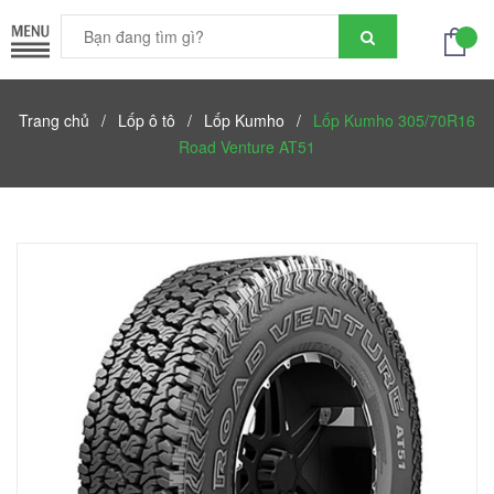
Trang chủ
/
Lốp ô tô
/
Lốp Kumho
/
Lốp Kumho 305/70R16
Road Venture AT51