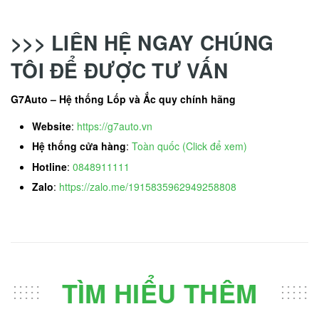
>>> LIÊN HỆ NGAY CHÚNG
TÔI ĐỂ ĐƯỢC TƯ VẤN
G7Auto – Hệ thống Lốp và Ắc quy chính hãng
Website
:
https://g7auto.vn
Hệ thống cửa hàng
:
Toàn quốc (Click để xem)
Hotline
:
0848911111
Zalo
:
https://zalo.me/1915835962949258808
TÌM HIỂU THÊM