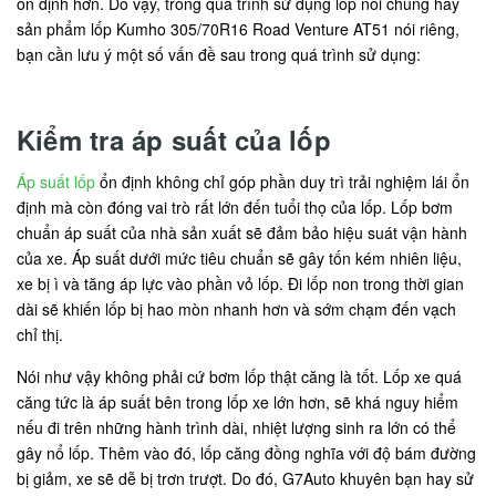
ổn định hơn. Do vậy, trong quá trình sử dụng lốp nói chung hay
sản phẩm lốp Kumho 305/70R16 Road Venture AT51 nói riêng,
bạn cần lưu ý một số vấn đề sau trong quá trình sử dụng:
Kiểm tra áp suất của lốp
Áp suất lốp
ổn định không chỉ góp phần duy trì trải nghiệm lái ổn
định mà còn đóng vai trò rất lớn đến tuổi thọ của lốp. Lốp bơm
chuẩn áp suất của nhà sản xuất sẽ đảm bảo hiệu suát vận hành
của xe. Áp suất dưới mức tiêu chuẩn sẽ gây tốn kém nhiên liệu,
xe bị ì và tăng áp lực vào phần vỏ lốp. Đi lốp non trong thời gian
dài sẽ khiến lốp bị hao mòn nhanh hơn và sớm chạm đến vạch
chỉ thị.
Nói như vậy không phải cứ bơm lốp thật căng là tốt. Lốp xe quá
căng tức là áp suất bên trong lốp xe lớn hơn, sẽ khá nguy hiểm
nếu đi trên những hành trình dài, nhiệt lượng sinh ra lớn có thể
gây nổ lốp. Thêm vào đó, lốp căng đồng nghĩa với độ bám đường
bị giảm, xe sẽ dễ bị trơn trượt. Do đó, G7Auto khuyên bạn hay sử