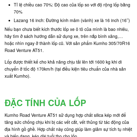
Tỉ lệ chiều cao 70%: Độ cao của lốp so với độ rộng lốp bằng
70%
Lazang 16 inch: Đường kính mâm (vành) xe là 16 inch (16’’)
Nếu bạn chưa biết kích thước lốp xe ô tô của mình là bao nhiêu,
hãy tìm ở sách hướng dẫn sử dụng xe, trên nắp bình xăng,…
hoặc nhìn ngay ở thành lốp cũ. Với sản phẩm Kumho 305/70R16
Road Venture AT51.
Lốp được thiết kế cho khả năng chịu tải lên tới 1600 kg khi di
chuyển ở tốc độ 170km/h (tại điều kiện tiêu chuẩn của nhà sản
xuất Kumho).
ĐẶC TÍNH CỦA LỐP
Kumho Road Venture AT51 sử dụng hợp chất silica kép mới để
tăng sức chống chịu khi bị các vết cắt, vết thủng từ tác động của
địa hình gồ ghề. Hợp chất này cũng giúp làm giảm sự tích tụ nhiệt
và biến dạng, kéo dài tuổi thọ cho lốp.