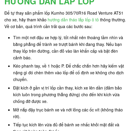
HƯỚNG DẪN LẮP LỐP
Để tự thay sản phẩm lốp Kumho 305/70R16 Road Venture AT51
cho xe, hãy tham khảo
hướng dẫn tháo lắp lốp ô tô
thông thường.
Về cơ bản, quá trình cần trải qua các bước sau:
Tìm một nơi đậu xe hợp lý, tốt nhất nên thoáng tầm nhìn và
bằng phẳng để trành xe trượt bánh khi đang thay. Nếu bạn
thay lốp trên đường, cần đỗ vào làn khẩn cấp và bật đèn
cảnh báo.
Kéo phanh tay, về 1 hoặc P. Để chắc chắn hơn hãy kiếm vật
nặng gì đó chèn thêm vào lốp để cố định xe không cho dịch
chuyển.
Đặt kích ở gần vị trí lốp cần thay, kích xe lên dần (đảm bảo
kích luôn trong phương thẳng đứng) cho đến khi kích vừa
chống đỡ được xe.
Mở nắp đậy trục bánh xe và nới lỏng các ốc vít (không tháo
rời).
Tiếp tục kích lên vừa đủ để bánh xe nhấc khỏi mặt đất và