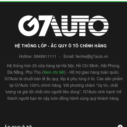
HỆ THỐNG LỐP - ẮC QUY Ô TÔ CHÍNH HÃNG
Hotline:
0848911111
-
Email:
lienhe@g7auto.vn
Hệ thống hơn 20 cửa hàng tại Hà Nội, Hồ Chí Minh, Hải Phòng,
Đà Nẵng, Phú Thọ (
Xem chi tiết
) - Hỗ trợ giao hàng toàn quốc.
G7Auto là chuỗi bán lẻ ắc quy, lốp & phụ tùng ô tô. Các sản phẩm
tại G7Auto 100% chính hãng. Với phương châm “Uy tín, chất
lượng và giá tốt nhất cho người tiêu dùng”, G7Auto vinh hạnh trở
thành người bạn tin cậy luôn đồng hành cùng quý khách hàng.