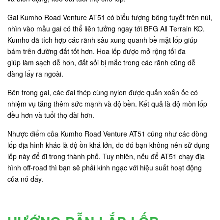
Gai Kumho Road Venture AT51 có biểu tượng bông tuyết trên núi,
nhìn vào mẫu gai có thể liên tưởng ngay tới BFG All Terrain KO.
Kumho đã tích hợp các rãnh sâu xung quanh bề mặt lốp giúp
bám trên đường đất tốt hơn. Hoa lốp được mở rộng tối đa
giúp làm sạch dễ hơn, đất sỏi bị mắc trong các rãnh cũng dễ
dàng lấy ra ngoài.
Bên trong gai, các đai thép cùng nylon được quấn xoắn ốc có
nhiệm vụ tăng thêm sức mạnh và độ bền. Kết quả là độ mòn lốp
đều hơn và tuổi thọ dài hơn.
Nhược điểm của Kumho Road Venture AT51 cũng như các dòng
lốp địa hình khác là độ ồn khá lớn, do đó bạn không nên sử dụng
lốp này để đi trong thành phố. Tuy nhiên, nếu để AT51 chạy địa
hình off-road thì bạn sẽ phải kinh ngạc với hiệu suất hoạt động
của nó đấy.