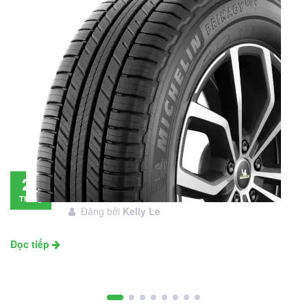
Đánh giá lốp Michelin Primacy SUV: Đáng
28
đầu tư không?
Tháng
Đăng bởi
Kelly Le
11
Đọc tiếp