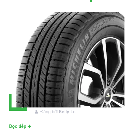
Đánh giá lốp Michelin Primacy SUV:
28
Đáng đầu tư không?
Tháng
Đăng bởi
Kelly Le
11
Đọc tiếp