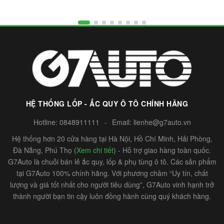
HỆ THỐNG LỐP - ẮC QUY Ô TÔ CHÍNH HÃNG
Hotline:
0848911111
-
Email:
lienhe@g7auto.vn
Hệ thống hơn 20 cửa hàng tại Hà Nội, Hồ Chí Minh, Hải Phòng,
Đà Nẵng, Phú Thọ (
Xem chi tiết
) - Hỗ trợ giao hàng toàn quốc.
G7Auto là chuỗi bán lẻ ắc quy, lốp & phụ tùng ô tô. Các sản phẩm
tại G7Auto 100% chính hãng. Với phương châm “Uy tín, chất
lượng và giá tốt nhất cho người tiêu dùng”, G7Auto vinh hạnh trở
thành người bạn tin cậy luôn đồng hành cùng quý khách hàng.