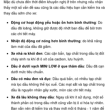
Mặc dù chưa đến thời điểm khuyến nghị ở trên nhưng nếu nhận
thấy một số vấn đề sau cũng là các dấu hiệu bạn cần kiểm tra và
thay dầu sớm cho xe:
Động cơ hoạt động yếu hoặc ồn hơn bình thường
: Do
dầu đã loãng, không giữ được độ nhớt ban đầu để bôi trơn
các chi tiết máy.
Nhiệt độ động cơ nóng hơn bình thường
: do khả năng
làm mát của dầu đã giảm.
Xe nhả ra khói đen
: Các cặn bẩn, tạp chất trong dầu bị đốt
cháy sinh ra khí đi ô xít của cacbon, lưu huỳnh.
Dầu ở dưới vạch MIN/ LOW ở que thăm dầu
: Dầu đã cạn
dưới mức tiêu chuẩn.
Dầu có màu đen và đục
: Dầu quá bẩn, có nhiều tạp chất
mà lọc dầu không thể lọc xuể. Các mạt sắt và tạp chất trong
dầu là nguyên nhân gây xước, mòn các chi tiết máy.
Xe đã lâu không thay dầu
: Ngay cả khi ít sử dụng, một số
thành phần có trong dầu nhớt cũng vẫn bị ô xi hóa tự nhiên.
Bạn vẫn nên đi kiểm tra và thay mới mỗi 6 tháng - 1 năm để