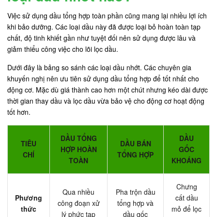
Việc sử dụng dầu tổng hợp toàn phần cũng mang lại nhiều lợi ích
khi bảo dưỡng. Các loại dầu này đã được loại bỏ hoàn toàn tạp
chất, độ tinh khiết gần như tuyệt đối nên sử dụng được lâu và
giảm thiểu công việc cho lõi lọc dầu.
Dưới đây là bảng so sánh các loại dầu nhớt. Các chuyên gia
khuyến nghị nên ưu tiên sử dụng dầu tổng hợp để tốt nhất cho
động cơ. Mặc dù giá thành cao hơn một chút nhưng kéo dài được
thời gian thay dầu và lọc dầu vừa bảo vệ cho động cơ hoạt động
tốt hơn.
DẦU TỔNG
DẦU
TIÊU
DẦU BÁN
HỢP HOÀN
GỐC
CHÍ
TỔNG HỢP
TOÀN
KHOÁNG
Chưng
Qua nhiều
Pha trộn dầu
Phương
cất dầu
công đoạn xử
tổng hợp và
thức
mỏ để lọc
lý phức tạp
dầu gốc