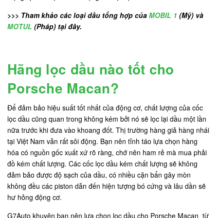
>>> Tham khảo các loại dầu tổng hợp của
MOBIL 1
(Mỹ) và
MOTUL
(Pháp) tại đây.
Hãng lọc dầu nào tốt cho
Porsche Macan?
Để đảm bảo hiệu suất tốt nhất của động cơ, chất lượng của cốc
lọc dầu cũng quan trong không kém bởi nó sẽ lọc lại dầu một lần
nữa trước khi đưa vào khoang đốt. Thị trường hàng giả hàng nhái
tại Việt Nam vẫn rất sôi động. Bạn nên tỉnh táo lựa chọn hàng
hóa có nguồn gốc xuất xứ rõ ràng, chớ nên ham rẻ mà mua phải
đồ kém chất lượng. Các cốc lọc dầu kém chất lượng sẽ không
đảm bảo được độ sạch của dầu, có nhiều cặn bẩn gây mòn
không đều các piston dẫn đến hiện tượng bó cứng và lâu dần sẽ
hư hỏng động cơ.
G7Auto khuyên bạn nên lựa chọn lọc dầu cho Porsche Macan từ