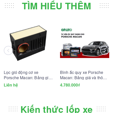
TÌM HIỂU THÊM
Lọc gió động cơ xe
Bình ắc quy xe Porsche
Porsche Macan: Bảng giá
Macan: Bảng giá và thông
và Tư vấn A-Z
số kỹ thuật
Liên hệ
4.780.000₫
Kiến thức lốp xe