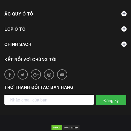
ẮC QUY Ô TÔ
LỐP Ô TÔ
CHÍNH SÁCH
KẾT NỐI VỚI CHÚNG TÔI
TRỞ THÀNH ĐỐI TÁC BÁN HÀNG
Đăng ký