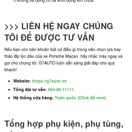
rỉ không và động cơ đã khởi động êm chưa.
>>> LIÊN HỆ NGAY CHÚNG
TÔI ĐỂ ĐƯỢC TƯ VẤN
Nếu bạn còn băn khoăn bất cứ điều gì trong việc chọn lựa hay
tháo lắp lọc dầu của xe Porsche Macan, hãy nhấc máy ngay và
gọi cho chúng tôi. G7AUTO luôn sẵn sàng giải đáp cho quý
khách!
Website:
https://g7auto.vn
Tổng đài tư vấn:
084.89.11111
Hệ thống cửa hàng:
Toàn quốc (Click để xem)
Tổng hợp phụ kiện, phụ tùng,