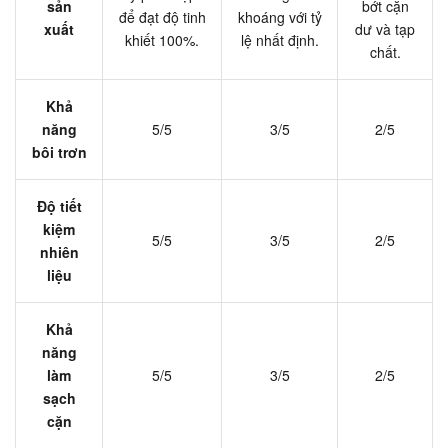
sản
bớt cặn
để đạt độ tinh
khoáng với tỷ
xuất
dư và tạp
khiết 100%.
lệ nhất định.
chất.
Khả
năng
5/5
3/5
2/5
bôi trơn
Độ tiết
kiệm
5/5
3/5
2/5
nhiên
liệu
Khả
năng
làm
5/5
3/5
2/5
sạch
cặn