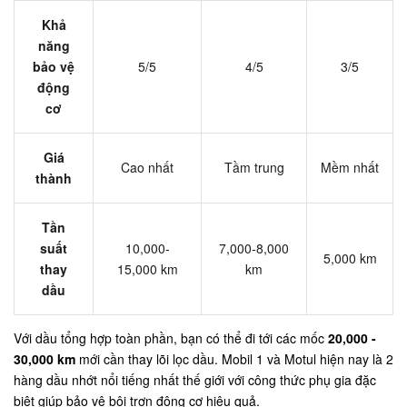
Khả
năng
bảo vệ
5/5
4/5
3/5
động
cơ
Giá
Cao nhất
Tầm trung
Mềm nhất
thành
Tần
suất
10,000-
7,000-8,000
5,000 km
thay
15,000 km
km
dầu
Với dầu tổng hợp toàn phần, bạn có thể đi tới các mốc
20,000 -
30,000 km
mới cần thay lõi lọc dầu. Mobil 1 và Motul hiện nay là 2
hàng dầu nhớt nổi tiếng nhất thế giới với công thức phụ gia đặc
biệt giúp bảo vệ bôi trơn động cơ hiệu quả.