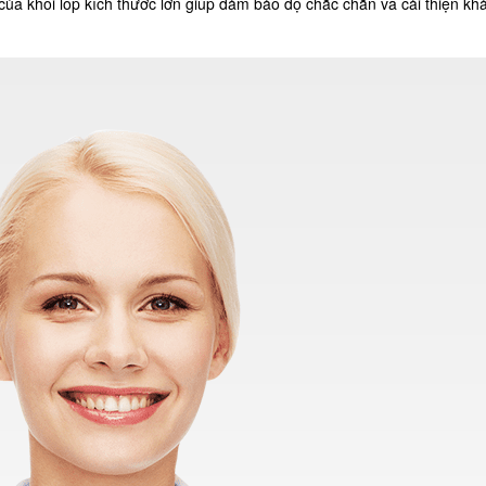
 của khối lốp kích thước lớn giúp đảm bảo độ chắc chắn và cải thiện k