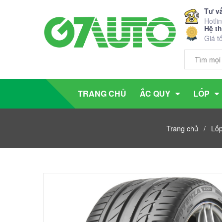
Tư v
Hotli
Hệ t
Giá t
TRANG CHỦ
ẮC QUY
LỐP
Trang chủ
/
Lốp