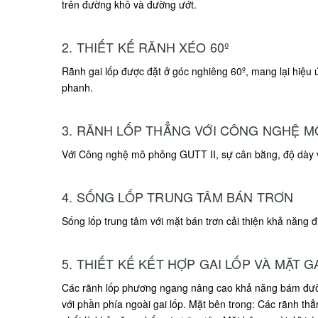
trên đường khô và đường ướt.
2. THIẾT KẾ RÃNH XÉO 60º
Rãnh gai lốp được đặt ở góc nghiêng 60º, mang lại hiệu 
phanh.
3. RÃNH LỐP THẲNG VỚI CÔNG NGHỆ M
Với Công nghệ mô phỏng GUTT II, sự cân bằng, độ dày và
4. SỐNG LỐP TRUNG TÂM BÁN TRƠN
Sống lốp trung tâm với mặt bán trơn cải thiện khả năng đ
5. THIẾT KẾ KẾT HỢP GAI LỐP VÀ MẶT G
Các rãnh lốp phương ngang nâng cao khả năng bám đường
với phần phía ngoài gai lốp. Mặt bên trong: Các rãnh th