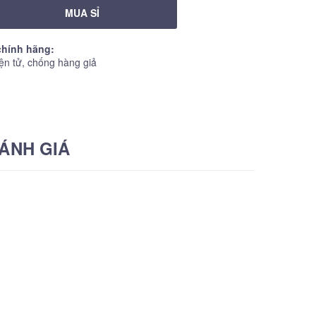
MUA SỈ
hính hãng:
ện tử, chống hàng giả
ÁNH GIÁ