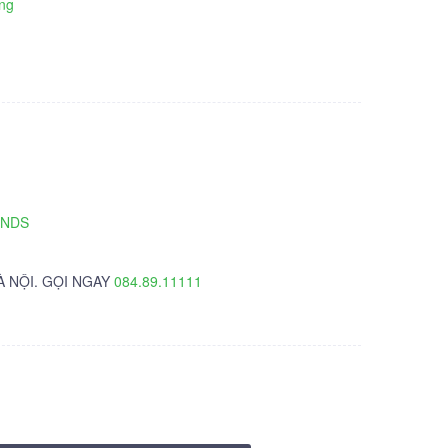
ng
TNDS
À NỘI. GỌI NGAY
084.89.11111