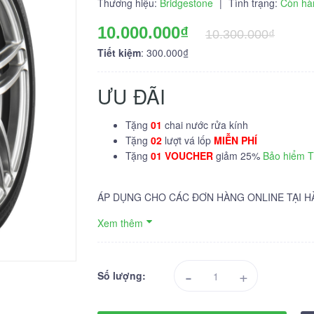
Thương hiệu:
Bridgestone
|
Tình trạng:
Còn hà
10.000.000₫
10.300.000₫
Tiết kiệm
: 300.000₫
ƯU ĐÃI
Tặng
01
chai nước rửa kính
Tặng
02
lượt vá lốp
MIỄN PHÍ
Tặng
01 VOUCHER
giảm 25%
Bảo hiểm 
ÁP DỤNG CHO CÁC ĐƠN HÀNG ONLINE TẠI H
Xem thêm
-
+
Số lượng: