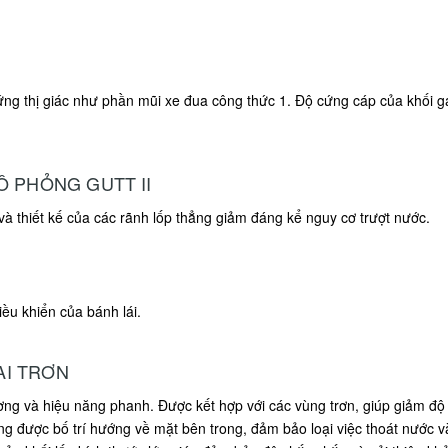
ứng thị giác như phần mũi xe đua công thức 1. Độ cứng cáp của khối gai
Ô PHỎNG GUTT II
 thiết kế của các rãnh lốp thẳng giảm đáng kể nguy cơ trượt nước.
iều khiển của bánh lái.
AI TRƠN
 và hiệu năng phanh. Được kết hợp với các vùng trơn, giúp giảm độ 
ẳng được bố trí hướng về mặt bên trong, đảm bảo loại việc thoát nước v