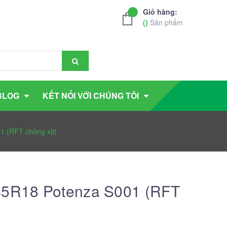
Giỏ hàng:
(
)
Sản phẩm
BLOG
KẾT NỐI VỚI CHÚNG TÔI
1 (RFT chống xịt)
45R18 Potenza S001 (RFT