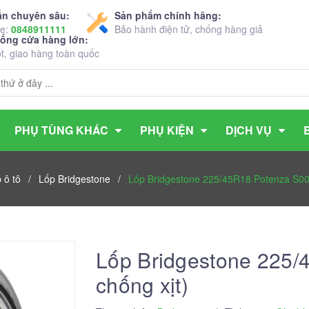
ấn chuyên sâu:
Sản phẩm chính hãng:
ne:
0848911111
Bảo hành điện tử, chống hàng giả
hống cửa hàng lớn:
ốt, giao hàng toàn quốc
PHỤ TÙNG KHÁC
PHỤ KIỆN
DỊCH VỤ
 ô tô
/
Lốp Bridgestone
/
Lốp Bridgestone 225/45R18 Potenza S00
Lốp Bridgestone 225/
chống xịt)