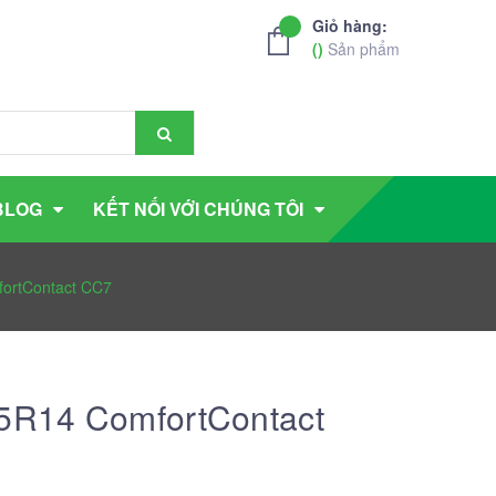
Giỏ hàng:
(
)
Sản phẩm
BLOG
KẾT NỐI VỚI CHÚNG TÔI
fortContact CC7
65R14 ComfortContact