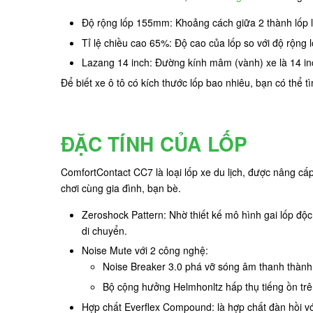
Độ rộng lốp 155mm: Khoảng cách giữa 2 thành lốp
Tỉ lệ chiều cao 65%: Độ cao của lốp so với độ rộng
Lazang 14 inch: Đường kính mâm (vành) xe là 14 in
Để biết xe ô tô có kích thước lốp bao nhiêu, bạn có thể 
ĐẶC TÍNH CỦA LỐP
ComfortContact CC7 là loại lốp xe du lịch, được nâng cấ
chơi cùng gia đình, bạn bè.
Zeroshock Pattern: Nhờ thiết kế mô hình gai lốp độc 
di chuyển.
Noise Mute với 2 công nghệ:
Noise Breaker 3.0 phá vỡ sóng âm thanh thành 
Bộ cộng hưởng Helmhonltz hấp thụ tiếng ồn trên
Hợp chất Everflex Compound: là hợp chất đàn hồi với