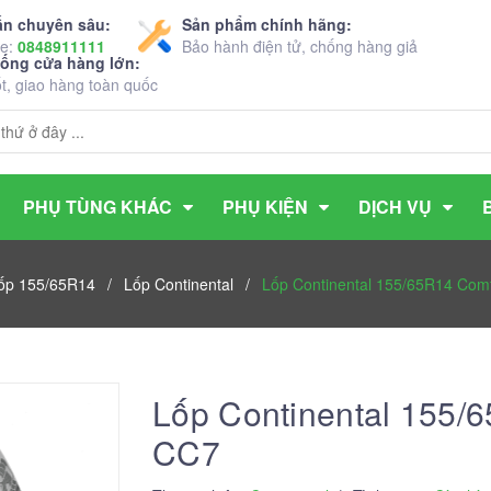
ấn chuyên sâu:
Sản phẩm chính hãng:
ne:
0848911111
Bảo hành điện tử, chống hàng giả
hống cửa hàng lớn:
ốt, giao hàng toàn quốc
PHỤ TÙNG KHÁC
PHỤ KIỆN
DỊCH VỤ
ốp 155/65R14
/
Lốp Continental
/
Lốp Continental 155/65R14 Com
Lốp Continental 155/
CC7