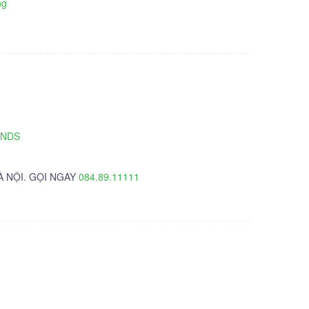
ng
TNDS
À NỘI. GỌI NGAY
084.89.11111