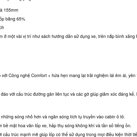
 là 155mm
 lốp bằng 65%
ch
tìm ở một vài vị trí như sách hướng dẫn sử dụng xe, trên nắp bình xăng
p với Công nghệ Comfort + hứa hẹn mang lại trải nghiệm lái êm ái, yên
đáo với cấu trúc đường gân liên tục và các gờ giúp giảm xóc đáng kể, l
những sóng nhỏ hơn và ngăn sóng tích tụ truyền vào cabin ô tô.
 bề mặt hoa văn lốp xe, hấp thụ sóng không khí và tần số tiếng ồn.
 cấu trúc mạnh mẽ giúp lốp có thể sử dụng trong mọi điều kiện thời tiết