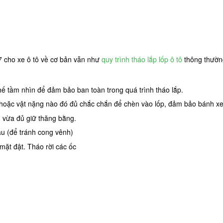
 cho xe ô tô về cơ bản vẫn như
quy trình tháo lắp lốp ô tô
thông thường
ế tầm nhìn để đảm bảo ban toàn trong quá trình tháo lắp.
hoặc vật nặng nào đó đủ chắc chắn để chèn vào lốp, đảm bảo bánh xe kh
ên vừa đủ giữ thăng bằng.
sau (để tránh cong vênh)
mặt đật. Tháo rời các ốc