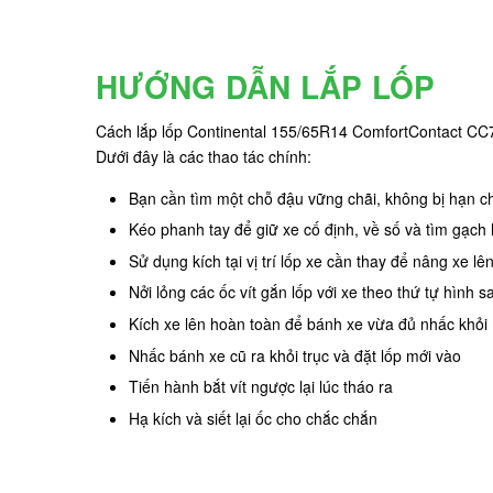
HƯỚNG DẪN LẮP LỐP
Cách lắp lốp Continental 155/65R14 ComfortContact CC7
Dưới đây là các thao tác chính:
Bạn cần tìm một chỗ đậu vững chãi, không bị hạn ch
Kéo phanh tay để giữ xe cố định, về số và tìm gạch 
Sử dụng kích tại vị trí lốp xe cần thay để nâng xe l
Nởi lỏng các ốc vít gắn lốp với xe theo thứ tự hình 
Kích xe lên hoàn toàn để bánh xe vừa đủ nhấc khỏi 
Nhấc bánh xe cũ ra khỏi trục và đặt lốp mới vào
Tiến hành bắt vít ngược lại lúc tháo ra
Hạ kích và siết lại ốc cho chắc chắn