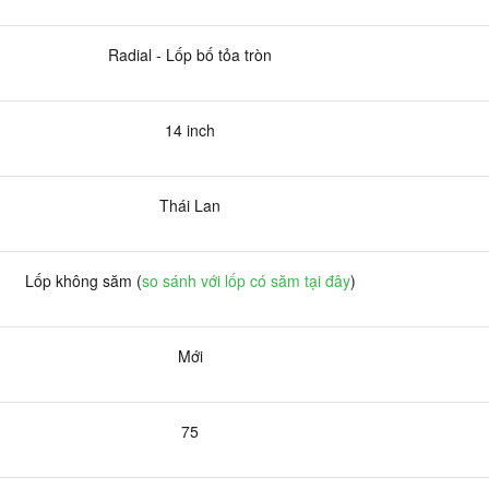
Radial - Lốp bố tỏa tròn
14 inch
Thái Lan
Lốp không săm (
so sánh với lốp có săm tại đây
)
Mới
75