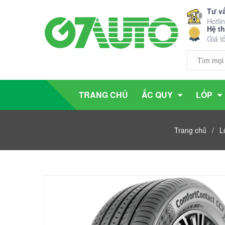
Tư v
Hotli
Hệ t
Giá t
TRANG CHỦ
ẮC QUY
LỐP
Trang chủ
/
L