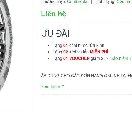
Thương hiệu:
Continental
|
Tình trạng:
Còn hà
Liên hệ
ƯU ĐÃI
Tặng
01
chai nước rửa kính
Tặng
02
lượt vá lốp
MIỄN PHÍ
Tặng
01 VOUCHER
giảm 25%
Bảo hiểm 
ÁP DỤNG CHO CÁC ĐƠN HÀNG ONLINE TẠI H
Xem thêm