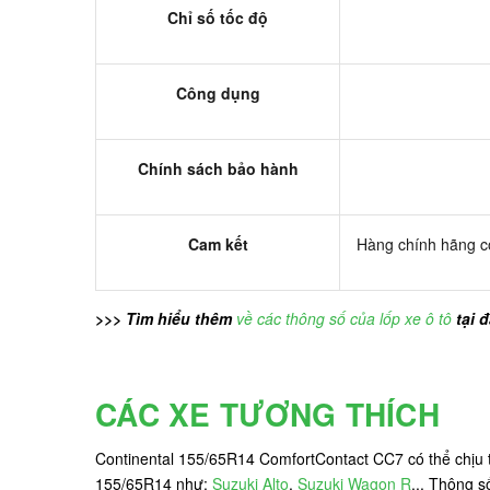
Chỉ số tốc độ
Công dụng
Chính sách bảo hành
Cam kết
Hàng chính hãng có
>>> Tìm hiểu thêm
về các thông số của lốp xe ô tô
tại 
CÁC XE TƯƠNG THÍCH
Continental 155/65R14 ComfortContact CC7 có thể chịu tả
155/65R14 như:
Suzuki Alto
,
Suzuki Wagon R
... Thông 