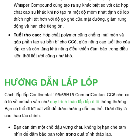
Whisper Compound cũng tạo ra sự khác biệt so với các hợp
chất cao su khác khi nó tạo ra một độ mềm nhất định để lốp
thích nghi tốt hơn với độ gồ ghề của mặt đường, giảm rung
động và hạn chế tiếng ồn.
Tuổi thọ cao:
Hợp chất polymer cũng chống mài mòn và
góp phần tạo sự bền bỉ cho CC6, giúp nâng cao tuổi thọ của
lốp xe và còn tăng khả năng điều khiển đảm bảo trong điều
kiện thời tiết ướt cũng như khô.
HƯỚNG DẪN LẮP LỐP
Cách lắp lốp Continental 195/65R15 ComfortContact CC6 cho xe
ô tô về cơ bản vẫn như
quy trình tháo lắp lốp ô tô
thông thường.
Bạn có thể đi tới bài viết để được hướng dẫn cụ thể. Dưới đây là
các thao tác chính:
Bạn cần tìm một chỗ đậu vững chãi, không bị hạn chế tầm
nhìn để đảm bảo ban toàn trong quá trình tháo lắp.