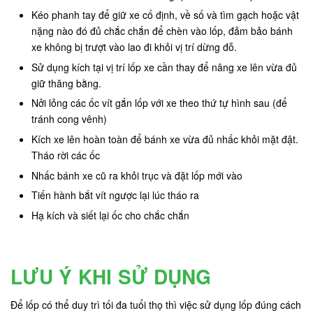
Kéo phanh tay để giữ xe cố định, về số và tìm gạch hoặc vật
nặng nào đó đủ chắc chắn để chèn vào lốp, đảm bảo bánh
xe không bị trượt vào lao đi khỏi vị trí dừng đỗ.
Sử dụng kích tại vị trí lốp xe cần thay để nâng xe lên vừa đủ
giữ thăng bằng.
Nởi lỏng các ốc vít gắn lốp với xe theo thứ tự hình sau (để
tránh cong vênh)
Kích xe lên hoàn toàn để bánh xe vừa đủ nhấc khỏi mặt đật.
Tháo rời các ốc
Nhấc bánh xe cũ ra khỏi trục và đặt lốp mới vào
Tiến hành bắt vít ngược lại lúc tháo ra
Hạ kích và siết lại ốc cho chắc chắn
LƯU Ý KHI SỬ DỤNG
Để lốp có thể duy trì tối đa tuổi thọ thì việc sử dụng lốp đúng cách