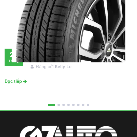
Đánh giá lốp Michelin Primacy SUV: Đáng
28
đầu tư không?
Tháng
Đăng bởi
Kelly Le
11
Đọc tiếp