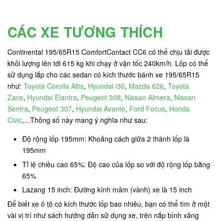
CÁC XE TƯƠNG THÍCH
Continental 195/65R15 ComfortContact CC6 có thể chịu tải được
khối lượng lên tới 615 kg khi chạy ở vận tốc 240km/h. Lốp có thể
sử dụng lắp cho các sedan có kích thước bánh xe 195/65R15
như:
Toyota Corolla Altis
,
Hyundai i30
,
Mazda 626
,
Toyota
Zace
,
Hyundai Elantra
,
Peugeot 308
,
Nissan Almera
,
Nissan
Sentra
,
Peugeot 307
,
Hyundai Avante
,
Ford Focus
,
Honda
Civic
,...Thông số này mang ý nghĩa như sau:
Độ rộng lốp 195mm: Khoảng cách giữa 2 thành lốp là
195mm
Tỉ lệ chiều cao 65%: Độ cao của lốp so với độ rộng lốp bằng
65%
Lazang 15 inch: Đường kính mâm (vành) xe là 15 inch
Để biết xe ô tô có kích thước lốp bao nhiêu, bạn có thể tìm ở một
vài vị trí như sách hướng dẫn sử dụng xe, trên nắp bình xăng