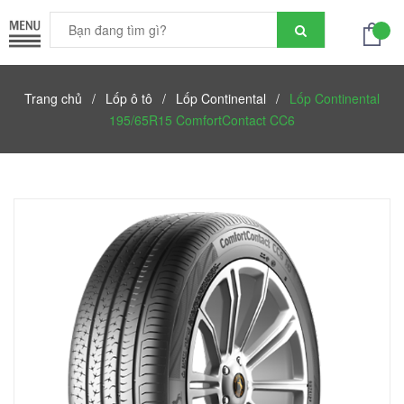
Trang chủ
/
Lốp ô tô
/
Lốp Continental
/
Lốp Continental
195/65R15 ComfortContact CC6