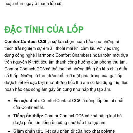
hoặc nhìn ngay ở thành lốp cũ.
ĐẶC TÍNH CỦA LỐP
ComfortContact CC6
là sự lựa chọn hoàn hảo cho những ai
thích trải nghiệm sự êm ái, thoải mái khi cầm lái. Với việc ứng
dụng công nghệ Harmonic Comfort Chambers hoàn toàn mới dựa
trên nguyên lý triệt tiêu âm thanh cộng hưởng của phòng thu âm,
ComfortContach CC6 có thể loại bỏ những tiếng ồn khó chịu ở tần
số thấp. Những lỗ tròn được bố trí ở mặt phía trong của gai lốp
được thiết kế đặc biệt như những hốc thu âm có tác dụng triệt tiêu
hoàn hảo các sóng âm gây ồn cũng như hấp thụ tạp âm.
Êm cực đỉnh
: ComfortContact CC6 là dòng lốp êm ái nhất
của Continental.
Tiếng ồn thấp:
ComfortContact CC6 có khả năng loại bỏ
được phần lớn tiếng ồn cũng như hấp thụ tạp âm.
Giảm chấn tốt:
Kết cấu phân tử của hợp chất polyme