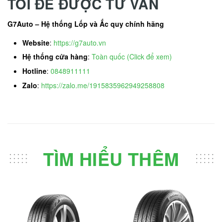
TÔI ĐỂ ĐƯỢC TƯ VẤN
G7Auto – Hệ thống Lốp và Ắc quy chính hãng
Website
:
https://g7auto.vn
Hệ thống cửa hàng
:
Toàn quốc (Click để xem)
Hotline
:
0848911111
Zalo
:
https://zalo.me/1915835962949258808
TÌM HIỂU THÊM