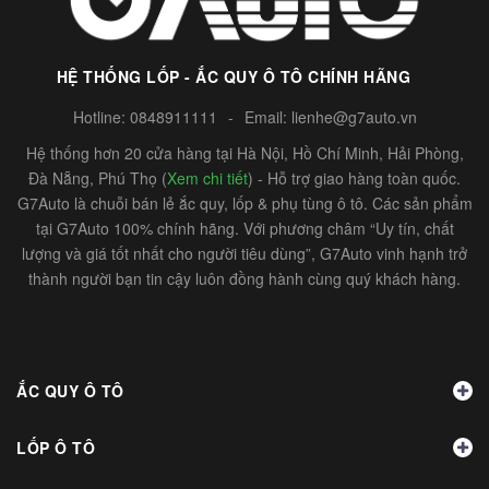
HỆ THỐNG LỐP - ẮC QUY Ô TÔ CHÍNH HÃNG
Hotline:
0848911111
-
Email:
lienhe@g7auto.vn
Hệ thống hơn 20 cửa hàng tại Hà Nội, Hồ Chí Minh, Hải Phòng,
Đà Nẵng, Phú Thọ (
Xem chi tiết
) - Hỗ trợ giao hàng toàn quốc.
G7Auto là chuỗi bán lẻ ắc quy, lốp & phụ tùng ô tô. Các sản phẩm
tại G7Auto 100% chính hãng. Với phương châm “Uy tín, chất
lượng và giá tốt nhất cho người tiêu dùng”, G7Auto vinh hạnh trở
thành người bạn tin cậy luôn đồng hành cùng quý khách hàng.
ẮC QUY Ô TÔ
LỐP Ô TÔ