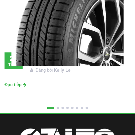
Đánh giá lốp Michelin Primacy SUV: Đáng
28
đầu tư không?
Tháng
Đăng bởi
Kelly Le
11
Đọc tiếp