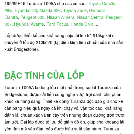
195/65R15 Turanza T005A cho các xe sau:
Toyota Corolla
Altis
,
Hyundai i30
,
Mazda 626
,
Toyota Zace
,
Hyundai
Elantra
,
Peugeot 308
,
Nissan Almera
,
Nissan Sentra
,
Peugeot
307
,
Hyundai Avante
,
Ford Focus
,
Honda Civic
,...
Lốp được thiết kế cho khả năng chịu tải lên tới 615kg khi di
chuyển ở tốc độ 210km/h (tại điều kiện tiêu chuẩn của nhà sản
xuất Bridgestone).
ĐẶC TÍNH CỦA LỐP
Turanza T005A là dòng lốp mới nhất trong serial Turanza của
Bridgestone, được cải tiến công nghệ vượt trội dành cho phân
khúc xe hạng sang. Thiết kế dòng Turanza độc đáo giữ cho xe
cân bằng hiệu quả ngay cả khi chạy với vận tốc cao, khả năng
đánh lái chuẩn xác và tin cậy trên những đoạn đường trơn trượt,
ẩm ướt. Gai lốp được tối ưu để giảm độ ồn, giúp cho khoang lái
yên tĩnh mà vẫn đảm bảo được hiệu suất vận hành. Turanza