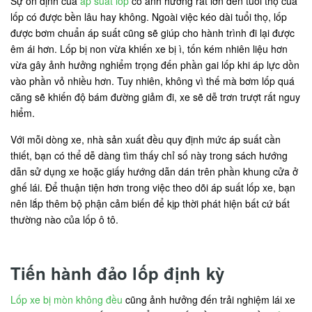
Sự ổn định của
áp suất lốp
có ảnh hưởng rất lớn đến tuổi thọ của
lốp có được bền lâu hay không. Ngoài việc kéo dài tuổi thọ, lốp
được bơm chuẩn áp suất cũng sẽ giúp cho hành trình đi lại được
êm ái hơn. Lốp bị non vừa khiến xe bị ì, tốn kém nhiên liệu hơn
vừa gây ảnh hưởng nghiểm trọng đến phần gai lốp khi áp lực dồn
vào phần vỏ nhiều hơn. Tuy nhiên, không vì thế mà bơm lốp quá
căng sẽ khiến độ bám đường giảm đi, xe sẽ dễ trơn trượt rất nguy
hiểm.
Với mỗi dòng xe, nhà sản xuất đều quy định mức áp suất cần
thiết, bạn có thể dễ dàng tìm thấy chỉ số này trong sách hướng
dẫn sử dụng xe hoặc giấy hướng dẫn dán trên phần khung cửa ở
ghế lái. Để thuận tiện hơn trong việc theo dõi áp suất lốp xe, bạn
nên lắp thêm bộ phận cảm biến để kịp thời phát hiện bất cứ bất
thường nào của lốp ô tô.
Tiến hành đảo lốp định kỳ
Lốp xe bị mòn không đều
cũng ảnh hưởng đến trải nghiệm lái xe