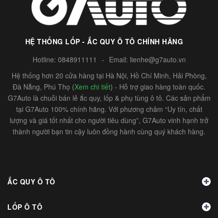
HỆ THỐNG LỐP - ẮC QUY Ô TÔ CHÍNH HÃNG
Hotline:
0848911111
-
Email:
lienhe@g7auto.vn
Hệ thống hơn 20 cửa hàng tại Hà Nội, Hồ Chí Minh, Hải Phòng,
Đà Nẵng, Phú Thọ (
Xem chi tiết
) - Hỗ trợ giao hàng toàn quốc.
G7Auto là chuỗi bán lẻ ắc quy, lốp & phụ tùng ô tô. Các sản phẩm
tại G7Auto 100% chính hãng. Với phương châm “Uy tín, chất
lượng và giá tốt nhất cho người tiêu dùng”, G7Auto vinh hạnh trở
thành người bạn tin cậy luôn đồng hành cùng quý khách hàng.
ẮC QUY Ô TÔ
LỐP Ô TÔ