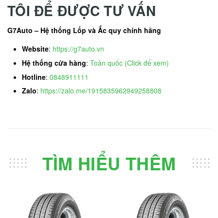
TÔI ĐỂ ĐƯỢC TƯ VẤN
G7Auto – Hệ thống Lốp và Ắc quy chính hãng
Website
:
https://g7auto.vn
Hệ thống cửa hàng
:
Toàn quốc (Click để xem)
Hotline
:
0848911111
Zalo
:
https://zalo.me/1915835962949258808
TÌM HIỂU THÊM