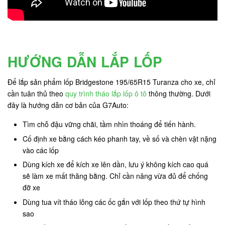
HƯỚNG DẪN LẮP LỐP
Để lắp sản phẩm lốp Bridgestone 195/65R15 Turanza cho xe, chỉ
cần tuân thủ theo
quy trình tháo lắp lốp ô tô
thông thường. Dưới
đây là hướng dẫn cơ bản của G7Auto:
Tìm chỗ đậu vững chãi, tầm nhìn thoáng để tiến hành.
Cố định xe bằng cách kéo phanh tay, về số và chèn vật nặng
vào các lốp
Dùng kích xe để kích xe lên dần, lưu ý không kích cao quá
sẽ làm xe mất thăng bằng. Chỉ cần nâng vừa đủ để chống
đỡ xe
Dùng tua vít tháo lỏng các ốc gắn với lốp theo thứ tự hình
sao