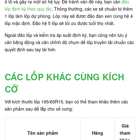
ô tô và gây ra một số hệ lụy. Để tránh vấn đề này, bạn cần
đảo
lốp định kỳ theo quy tắc
. Thông thường, các xe sẽ chuẩn bị thêm
1 lốp làm lốp dự phòng. Lốp này sẽ được đảo đan xen cùng hệ 4
lốp mặc định. Đảo hệ 5 lốp sẽ tối ưu được tuổi thọ nhất.
Ngoài đảo lốp và kiểm tra áp suất định kỳ, bạn cũng nên lưu ý
cân bằng động và căn chỉnh độ chụm để lốp truyền tải chuẩn các
quyết định sau tay lái hơn.
CÁC LỐP KHÁC CÙNG KÍCH
CỠ
Với kích thước lốp 195/65R15, bạn có thể tham khảo thêm các
sản phẩm sau để lắp cho xế cưng:
Giá
Tên sản phẩm
Hãng
tham