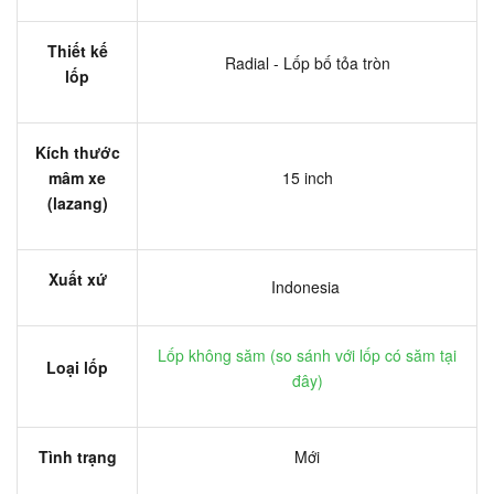
Thiết kế
Radial - Lốp bố tỏa tròn
lốp
Kích thước
mâm xe
15 inch
(lazang)
Xuất xứ
Indonesia
Lốp không săm (
so sánh với lốp có săm tại
Loại lốp
đây
)
Tình trạng
Mới