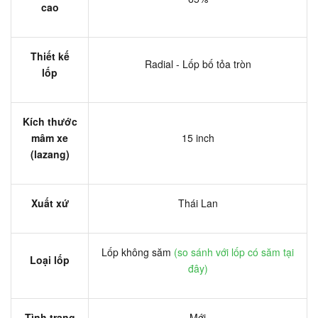
cao
Thiết kế
Radial - Lốp bố tỏa tròn
lốp
Kích thước
mâm xe
15 inch
(lazang)
Xuất xứ
Thái Lan
Lốp không săm
(so sánh với lốp có săm tại
Loại lốp
đây)
Tình trạng
Mới