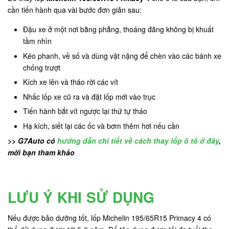
cần tiến hành qua vài bước đơn giản sau:
Đậu xe ở một nơi bằng phẳng, thoáng đãng không bị khuất
tầm nhìn
Kéo phanh, về số và dùng vật nặng để chèn vào các bánh xe
chống trượt
Kích xe lên và tháo rời các vít
Nhấc lốp xe cũ ra và đặt lốp mới vào trục
Tiến hành bắt vít ngược lại thứ tự tháo
Hạ kích, siết lại các ốc và bơm thêm hơi nếu cần
>> G7Auto có
hướng dẫn chi tiết về cách thay lốp ô tô ở đây
,
mời bạn tham khảo
LƯU Ý KHI SỬ DỤNG
Nếu được bảo dưỡng tốt, lốp Michelin 195/65R15 Primacy 4 có