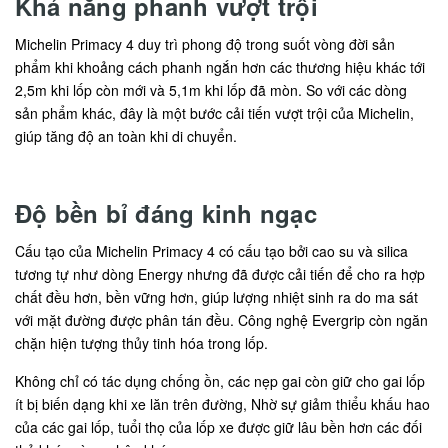
Khả năng phanh vượt trội
Michelin Primacy 4 duy trì phong độ trong suốt vòng đời sản
phẩm khi khoảng cách phanh ngắn hơn các thương hiệu khác tới
2,5m khi lốp còn mới và 5,1m khi lốp đã mòn. So với các dòng
sản phẩm khác, đây là một bước cải tiến vượt trội của Michelin,
giúp tăng độ an toàn khi di chuyển.
Độ bền bỉ đáng kinh ngạc
Cấu tạo của Michelin Primacy 4 có cấu tạo bởi cao su và silica
tương tự như dòng Energy nhưng đã được cải tiến để cho ra hợp
chất đều hơn, bền vững hơn, giúp lượng nhiệt sinh ra do ma sát
với mặt đường được phân tán đều. Công nghệ Evergrip còn ngăn
chặn hiện tượng thủy tinh hóa trong lốp.
Không chỉ có tác dụng chống ồn, các nẹp gai còn giữ cho gai lốp
ít bị biến dạng khi xe lăn trên đường, Nhờ sự giảm thiểu khấu hao
của các gai lốp, tuổi thọ của lốp xe được giữ lâu bền hơn các đối