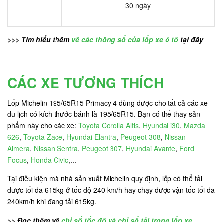
30 ngày
>>> Tìm hiểu thêm
về các thông số của lốp xe ô tô
tại đây
CÁC XE TƯƠNG THÍCH
Lốp Michelin 195/65R15 Primacy 4 dùng được cho tất cả các xe
du lịch có kích thước bánh là 195/65R15. Bạn có thể thay sản
phẩm này cho các xe:
Toyota Corolla Altis
,
Hyundai i30
,
Mazda
626
,
Toyota Zace
,
Hyundai Elantra
,
Peugeot 308
,
Nissan
Almera
,
Nissan Sentra
,
Peugeot 307
,
Hyundai Avante
,
Ford
Focus
,
Honda Civic
,...
Tại điều kiện mà nhà sản xuất Michelin quy định, lốp có thể tải
được tối đa 615kg ở tốc độ 240 km/h hay chạy được vận tốc tối đa
240km/h khi đang tải 615kg.
>> Đọc thêm về
chỉ số tốc độ và chỉ số tải trọng lốp xe