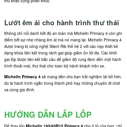
thủ khác cùng phân khúc.
Lướt êm ái cho hành trình thư thái
Không chỉ nổi danh bởi độ an toàn mà Michelin Primacy 4 còn ghi
điểm bởi sự nhẹ nhàng êm ái mà nó mang lại. Michelin Primacy 4
được trang bị công nghệ Silent Rib thế hệ 2 với các nẹp thiết kế
dạng khóa liên kết trong rãnh gai giúp giảm ồn tối đa. Các khối
gai lốp được liên kết bắc cầu để giảm độ rung đem đến một hành
trình thoải mái, thư thái cho toàn bộ hành khách trên xe.
Michelin Primacy 4
sẽ mang đến cho bạn trải nghiệm lái tốt hơn,
dù là hành trình ngắn trong thành phố hay những chuyến đi chơi
xa cùng gia đình.
HƯỚNG DẪN LẮP LỐP
Để thay lốp
Michelin 195/65R15 Primacy 4
cho ô tô của bạn, chỉ