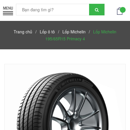
Trang chủ
/
Lốp ô tô
/
Lốp Michelin
/
Lốp Michelin
195/65R15 Primacy 4