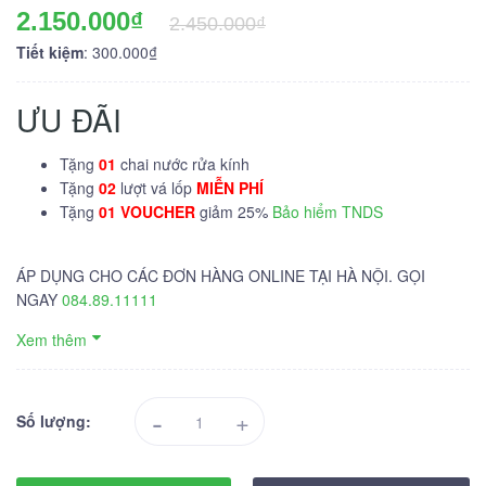
2.150.000₫
2.450.000₫
Tiết kiệm
: 300.000₫
ƯU ĐÃI
Tặng
01
chai nước rửa kính
Tặng
02
lượt vá lốp
MIỄN PHÍ
Tặng
01 VOUCHER
giảm 25%
Bảo hiểm TNDS
ÁP DỤNG CHO CÁC ĐƠN HÀNG ONLINE TẠI HÀ NỘI. GỌI
NGAY
084.89.11111
Xem thêm
-
+
Số lượng: