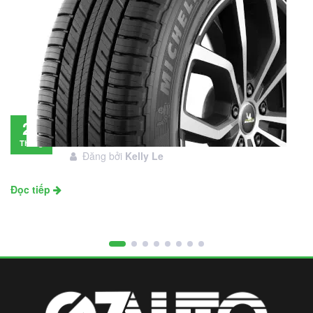
Đánh giá lốp Michelin Primacy SUV: Đáng
28
đầu tư không?
Tháng
Đăng bởi
Kelly Le
11
Đọc tiếp