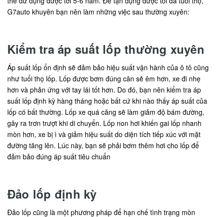
thể dử dụng được tới 5-6 năm. Để tận dụng được tối đa tuổi thọ,
G7auto khuyên bạn nên làm những việc sau thường xuyên:
Kiểm tra áp suất lốp thường xuyên
Áp suất lốp ổn định sẽ đảm bảo hiệu suất vận hành của ô tô cũng
như tuổi thọ lốp. Lốp được bơm đúng cân sẽ êm hơn, xe đi nhẹ
hơn và phản ứng với tay lái tốt hơn. Do đó, bạn nên kiểm tra áp
suất lốp định kỳ hàng tháng hoặc bất cứ khi nào thấy áp suất của
lốp có bất thường. Lốp xe quá căng sẽ làm giảm độ bám đường,
gây ra trơn trượt khi di chuyển. Lốp non hơi khiến gai lốp nhanh
mòn hơn, xe bị ì và giảm hiệu suất do diện tích tiếp xúc với mặt
đường tăng lên. Lúc này, bạn sẽ phải bơm thêm hơi cho lốp để
đảm bảo đúng áp suất tiêu chuẩn
Đảo lốp định kỳ
Đảo lốp cũng là một phương pháp để hạn chế tình trạng mòn