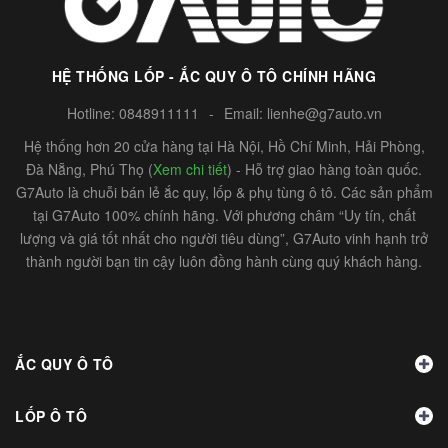
HỆ THỐNG LỐP - ẮC QUY Ô TÔ CHÍNH HÃNG
Hotline:
0848911111
-
Email:
lienhe@g7auto.vn
Hệ thống hơn 20 cửa hàng tại Hà Nội, Hồ Chí Minh, Hải Phòng,
Đà Nẵng, Phú Thọ (
Xem chi tiết
) - Hỗ trợ giao hàng toàn quốc.
G7Auto là chuỗi bán lẻ ắc quy, lốp & phụ tùng ô tô. Các sản phẩm
tại G7Auto 100% chính hãng. Với phương châm “Uy tín, chất
lượng và giá tốt nhất cho người tiêu dùng”, G7Auto vinh hạnh trở
thành người bạn tin cậy luôn đồng hành cùng quý khách hàng.
ẮC QUY Ô TÔ
LỐP Ô TÔ