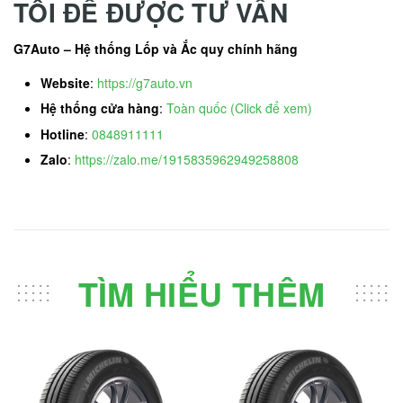
TÔI ĐỂ ĐƯỢC TƯ VẤN
G7Auto – Hệ thống Lốp và Ắc quy chính hãng
Website
:
https://g7auto.vn
Hệ thống cửa hàng
:
Toàn quốc (Click để xem)
Hotline
:
0848911111
Zalo
:
https://zalo.me/1915835962949258808
TÌM HIỂU THÊM