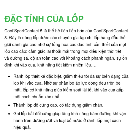
ĐẶC TÍNH CỦA LỐP
ContiSportContact 5 là thế hệ tiên tiến hơn của ContiSportContact
3. Đây là dòng lốp được các chuyên gia tạp chí lốp hàng đầu thế
giới đánh giá cao nhờ sự tổng hoà các đặc tính cần thiết của một
lốp cao cấp: cảm giác lái thoải mái trong mọi điều kiện thời tiết
và đường sá, độ an toàn cao với khoảng cách phanh ngắn, sự ổn
định khi vào cua, khả năng tiết kiệm nhiên liệu,…
Rãnh lốp thiết kế đặc biệt, giảm thiểu tối đa sự biến dạng của
lốp khi vào cua. Nhờ sự phân bố áp lực đồng đều trên bề
mặt, lốp có khả năng giúp kiểm soát lái tốt khi vào cua gấp
một cách chuẩn xác nhất.
Thành lốp độ cứng cao, có tác dụng giảm chấn.
Gai lốp bất đối xứng giúp tăng khả năng bám đường khi vận
hành trên đường ướt và loại bỏ nước ở rãnh lốp một cách
hiệu quả.