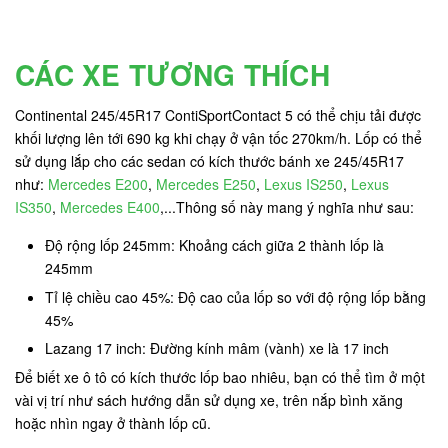
CÁC XE TƯƠNG THÍCH
Continental 245/45R17 ContiSportContact 5 có thể chịu tải được
khối lượng lên tới 690 kg
khi chạy ở vận tốc 270km/h. Lốp có thể
sử dụng lắp cho các sedan có kích thước bánh xe 245/45R17
như:
Mercedes E200
,
Mercedes E250
,
Lexus IS250
,
Lexus
IS350
,
Mercedes E400
,...Thông số này mang ý nghĩa như sau:
Độ rộng lốp 245mm: Khoảng cách giữa 2 thành lốp là
245mm
Tỉ lệ chiều cao 45%: Độ cao của lốp so với độ rộng lốp bằng
45%
Lazang 17 inch: Đường kính mâm (vành) xe là 17 inch
Để biết xe ô tô có kích thước lốp bao nhiêu, bạn có thể tìm ở một
vài vị trí như sách hướng dẫn sử dụng xe, trên nắp bình xăng
hoặc nhìn ngay ở thành lốp cũ.