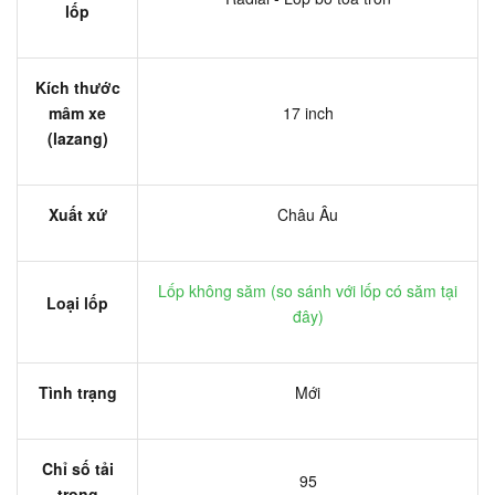
lốp
Kích thước
mâm xe
17 inch
(lazang)
Xuất xứ
Châu Âu
Lốp không săm (
so sánh với lốp có săm tại
Loại lốp
đây
)
Tình trạng
Mới
Chỉ số tải
95
trọng