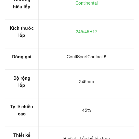
Continental
hiệu lốp
Kích thước
245/45R17
lốp
Dòng gai
ContiSportContact 5
Độ rộng
245mm
lốp
Tỷ lệ chiều
45%
cao
Thiết kế
Radial - Lốp bố tỏa tròn