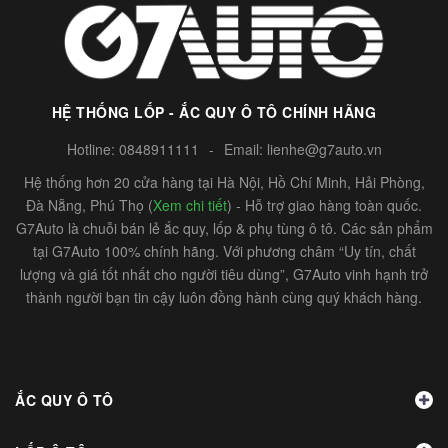
HỆ THỐNG LỐP - ẮC QUY Ô TÔ CHÍNH HÃNG
Hotline:
0848911111
-
Email:
lienhe@g7auto.vn
Hệ thống hơn 20 cửa hàng tại Hà Nội, Hồ Chí Minh, Hải Phòng,
Đà Nẵng, Phú Thọ (
Xem chi tiết
) - Hỗ trợ giao hàng toàn quốc.
G7Auto là chuỗi bán lẻ ắc quy, lốp & phụ tùng ô tô. Các sản phẩm
tại G7Auto 100% chính hãng. Với phương châm “Uy tín, chất
lượng và giá tốt nhất cho người tiêu dùng”, G7Auto vinh hạnh trở
thành người bạn tin cậy luôn đồng hành cùng quý khách hàng.
ẮC QUY Ô TÔ