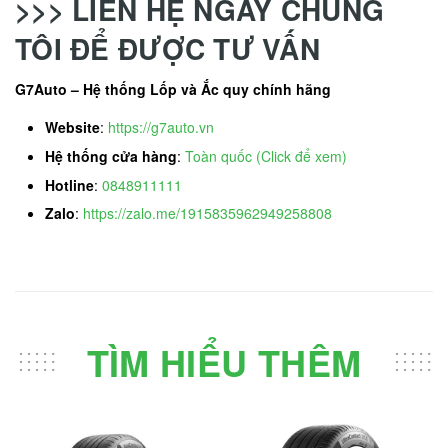
>>> LIÊN HỆ NGAY CHÚNG
TÔI ĐỂ ĐƯỢC TƯ VẤN
G7Auto – Hệ thống Lốp và Ắc quy chính hãng
Website
:
https://g7auto.vn
Hệ thống cửa hàng
:
Toàn quốc (Click để xem)
Hotline
:
0848911111
Zalo
:
https://zalo.me/1915835962949258808
TÌM HIỂU THÊM