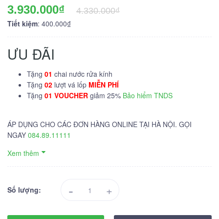
3.930.000₫
4.330.000₫
Tiết kiệm
: 400.000₫
ƯU ĐÃI
Tặng
01
chai nước rửa kính
Tặng
02
lượt vá lốp
MIỄN PHÍ
Tặng
01 VOUCHER
giảm 25%
Bảo hiểm TNDS
ÁP DỤNG CHO CÁC ĐƠN HÀNG ONLINE TẠI HÀ NỘI. GỌI
NGAY
084.89.11111
Xem thêm
-
+
Số lượng: