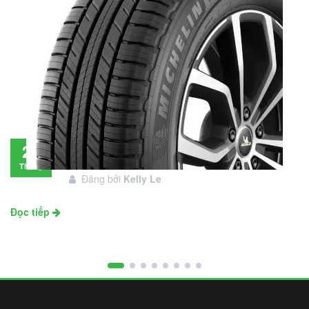
Đánh giá lốp Michelin Primacy SUV: Đáng
28
đầu tư không?
Tháng
Đăng bởi
Kelly Le
11
Đọc tiếp