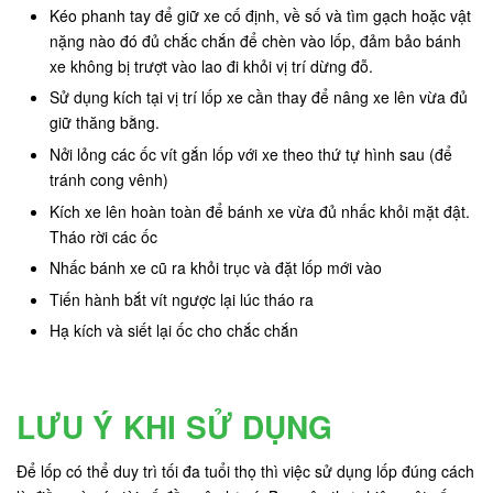
Kéo phanh tay để giữ xe cố định, về số và tìm gạch hoặc vật
nặng nào đó đủ chắc chắn để chèn vào lốp, đảm bảo bánh
xe không bị trượt vào lao đi khỏi vị trí dừng đỗ.
Sử dụng kích tại vị trí lốp xe cần thay để nâng xe lên vừa đủ
giữ thăng bằng.
Nởi lỏng các ốc vít gắn lốp với xe theo thứ tự hình sau (để
tránh cong vênh)
Kích xe lên hoàn toàn để bánh xe vừa đủ nhấc khỏi mặt đật.
Tháo rời các ốc
Nhấc bánh xe cũ ra khỏi trục và đặt lốp mới vào
Tiến hành bắt vít ngược lại lúc tháo ra
Hạ kích và siết lại ốc cho chắc chắn
LƯU Ý KHI SỬ DỤNG
Để lốp có thể duy trì tối đa tuổi thọ thì việc sử dụng lốp đúng cách