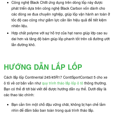
Công nghệ Black Chilli ứng dụng trên dòng lốp này được
phát triển dựa trên công nghệ Black Carbon vốn dành cho
các dòng xe đua chuyên nghiệp, giúp lốp vận hành an toàn ở
tốc độ cao cũng như giảm lực cản lăn hiệu quả để tiết kiệm
nhiên liệu.
Hợp chất polyme với sự hỗ trợ của hạt nano giúp lớp cao su
dai hơn và tăng độ bám giúp lốp phanh tốt trên cả đường ướt
lẫn đường khô.
HƯỚNG DẪN LẮP LỐP
Cách lắp lốp Continental 245/45R17 ContiSportContact 5 cho xe
ô tô về cơ bản vẫn như
quy trình tháo lắp lốp ô tô
thông thường.
Bạn có thể đi tới bài viết để được hướng dẫn cụ thể. Dưới đây là
các thao tác chính:
Bạn cần tìm một chỗ đậu vững chãi, không bị hạn chế tầm
nhìn để đảm bảo ban toàn trong quá trình tháo lắp.