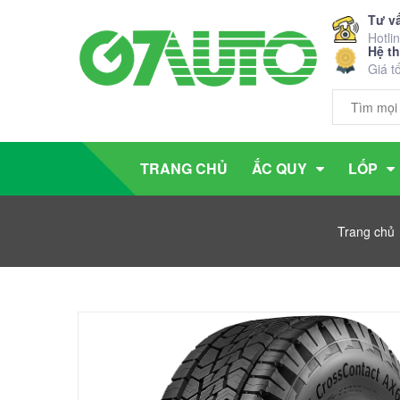
Tư v
Hotli
Hệ t
Giá t
TRANG CHỦ
ẮC QUY
LỐP
Trang chủ