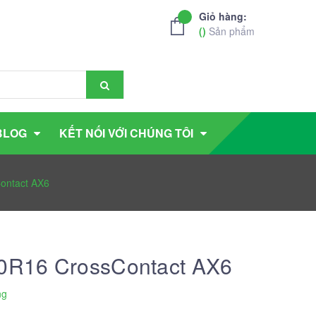
Giỏ hàng:
(
)
Sản phẩm
BLOG
KẾT NỐI VỚI CHÚNG TÔI
ontact AX6
70R16 CrossContact AX6
ng