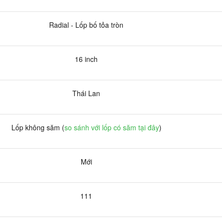
Radial - Lốp bố tỏa tròn
16 inch
Thái Lan
Lốp không săm (
so sánh với lốp có săm tại đây
)
Mới
111