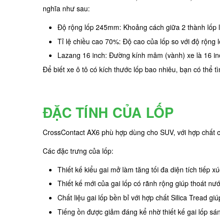
nghĩa như sau:
Độ rộng lốp 245mm: Khoảng cách giữa 2 thành lốp
Tỉ lệ chiều cao 70%: Độ cao của lốp so với độ rộng
Lazang 16 inch: Đường kính mâm (vành) xe là 16 in
Để biết xe ô tô có kích thước lốp bao nhiêu, bạn có thể 
ĐẶC TÍNH CỦA LỐP
CrossContact AX6 phù hợp dùng cho SUV, với hợp chất cao
Các đặc trưng của lốp:
Thiết kế kiểu gai mở làm tăng tối đa diện tích tiếp
Thiết kế mới của gai lốp có rãnh rộng giúp thoát nướ
Chất liệu gai lốp bền bỉ với hợp chất Silica Tread g
Tiếng ồn được giảm đáng kể nhờ thiết kế gai lốp sán