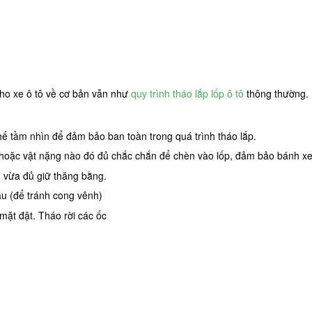
ho xe ô tô về cơ bản vẫn như
quy trình tháo lắp lốp ô tô
thông thường. B
ế tầm nhìn để đảm bảo ban toàn trong quá trình tháo lắp.
hoặc vật nặng nào đó đủ chắc chắn để chèn vào lốp, đảm bảo bánh xe kh
ên vừa đủ giữ thăng bằng.
sau (để tránh cong vênh)
mặt đật. Tháo rời các ốc