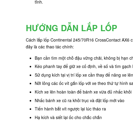
tĩnh.
HƯỚNG DẪN LẮP LỐP
Cách lắp lốp Continental 245/70R16 CrossContact AX6 c
đây là các thao tác chính:
Bạn cần tìm một chỗ đậu vững chãi, không bị hạn ch
Kéo phanh tay để giữ xe cố định, về số và tìm gạch 
Sử dụng kích tại vị trí lốp xe cần thay để nâng xe l
Nởi lỏng các ốc vít gắn lốp với xe theo thứ tự hình 
Kích xe lên hoàn toàn để bánh xe vừa đủ nhấc khỏi 
Nhấc bánh xe cũ ra khỏi trục và đặt lốp mới vào
Tiến hành bắt vít ngược lại lúc tháo ra
Hạ kích và siết lại ốc cho chắc chắn