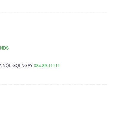
TNDS
À NỘI. GỌI NGAY
084.89.11111