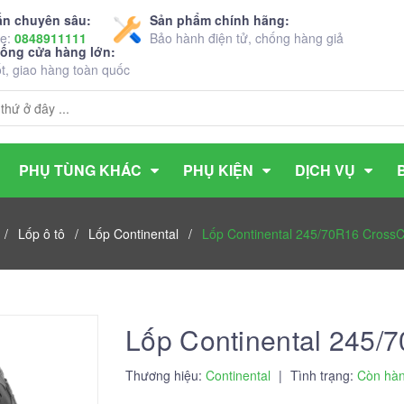
ấn chuyên sâu:
Sản phẩm chính hãng:
ne:
0848911111
Bảo hành điện tử, chống hàng giả
hống cửa hàng lớn:
ốt, giao hàng toàn quốc
PHỤ TÙNG KHÁC
PHỤ KIỆN
DỊCH VỤ
/
Lốp ô tô
/
Lốp Continental
/
Lốp Continental 245/70R16 CrossC
Lốp Continental 245/
Thương hiệu:
Continental
|
Tình trạng:
Còn hà