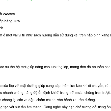
 là 245mm
 lốp bằng 70%
ch
tìm ở một vài vị trí như sách hướng dẫn sử dụng xe, trên nắp bình xăng
 su thế hệ mới giúp nâng cao tuổi thọ lốp, mang đến độ an toàn cao kh
 xúc của lốp với mặt đường giúp cung cấp thêm lực kéo khi di chuyển, r
c nhanh chóng, tăng độ ổn định khi đi trong trời mưa, chống trơn trượt.
iúp chống lại các va đập, chém cắt khi vận hành xe trên đường.
g tạo với nút tản âm thanh. Công nghệ này hạn chế tương đối tiếng ồn 