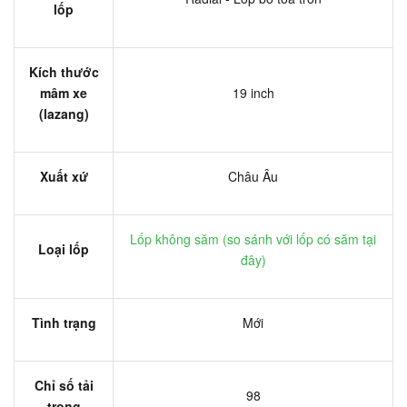
lốp
Kích thước
mâm xe
19 inch
(lazang)
Xuất xứ
Châu Âu
Lốp không săm (
so sánh với lốp có săm tại
Loại lốp
đây
)
Tình trạng
Mới
Chỉ số tải
98
trọng