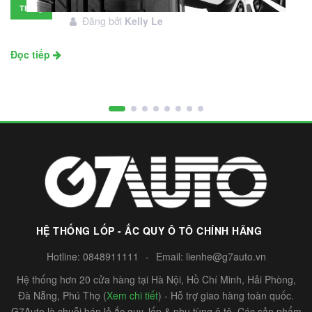
đầu tư không?
Tháng
Đăng bởi
Kelly Le
11
Đọc tiếp
HỆ THỐNG LỐP - ẮC QUY Ô TÔ CHÍNH HÃNG
Hotline:
0848911111
-
Email:
lienhe@g7auto.vn
Hệ thống hơn 20 cửa hàng tại Hà Nội, Hồ Chí Minh, Hải Phòng,
Đà Nẵng, Phú Thọ (
Xem chi tiết
) - Hỗ trợ giao hàng toàn quốc.
G7Auto là chuỗi bán lẻ ắc quy, lốp & phụ tùng ô tô. Các sản phẩm