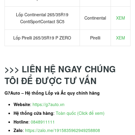
Lốp Continental 265/35R19
Continental
XEM
ContiSportContact SC5
Lốp Pirelli 265/35R19 P ZERO
Pirelli
XEM
>>> LIÊN HỆ NGAY CHÚNG
TÔI ĐỂ ĐƯỢC TƯ VẤN
G7Auto – Hệ thống Lốp và Ắc quy chính hãng
Website
:
https://g7auto.vn
Hệ thống cửa hàng
:
Toàn quốc (Click để xem)
Hotline
:
0848911111
Zalo
:
https://zalo.me/1915835962949258808