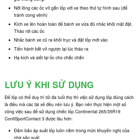
Nởi lỏng các ốc vít gắn lốp với xe theo thứ tự hình sau (để
tránh cong vênh)
Kích xe lên hoàn toàn để bánh xe vừa đủ nhấc khỏi mặt đật.
Tháo rời các ốc
Nhấc bánh xe cũ ra khỏi trục và đặt lốp mới vào
Tiến hành bắt vít ngược lại lúc tháo ra
Hạ kích và siết lại ốc cho chắc chắn
LƯU Ý KHI SỬ DỤNG
Để lốp có thể duy trì tối đa tuổi thọ thì việc sử dụng lốp đúng cách
là điều mà các tài xế đều nên lưu ý. Bạn nên thực hiện một số
công việc sau để sử dụng chiếc lốp Continental 265/35R19
ContiSportContact 3 được lâu hơn:
Đảm bảo áp suất lốp luôn nằm trong mức khuyến nghị của
nhà sản xuất.