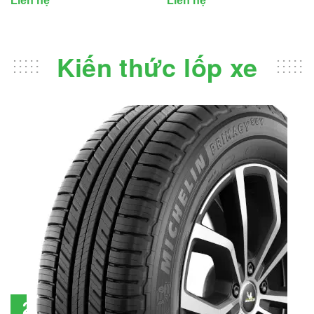
Liên hệ
Liên hệ
Kiến thức lốp xe
Đánh giá lốp Michelin Primacy SUV: Đáng
28