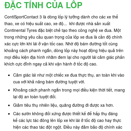
ĐẶC TÍNH CỦA LỐP
ContiSportContact 3 là dòng lốp lý tưởng dành cho các xe thể
thao, xe có hiệu suất cao, xe độ... khi được nhà sản xuất
Continental Tyres đặc biệt chế tạo theo công nghệ xe đua. Một
trong những yêu cầu quan trọng của lốp xe đua là cần độ chính
xác cực lớn khi lái ở vận tốc cao. Nhờ độ bám đường tốt cùng
khoảng cách phanh ngắn, dòng lốp này hoạt động hiệu quả trên
mọi điều kiện địa hình nhằm đem lại cho người lái cảm giác phấn
khích cực đỉnh ngay cả khi vận hành ở tốc độ cao.
Cảm giác lái như một chiếc xe đua thực thụ, an toàn khi vào
cua với khả năng bám đường tuyệt vời.
Khoảng cách phanh ngắn trong mọi điều kiện thời tiết, mang
lại độ an toàn tuyệt đối.
Giảm tiêu thụ nhiên liệu, quãng đường đi được xa hơn.
Các sườn không đối xứng được thiết kế để hấp thụ đáng
kể các lực tác đông lên lốp xe khi lái ở tốc độ cao hay thực
hiện các thao tác đột ngột. Điều này đảm bảo độ chính xác