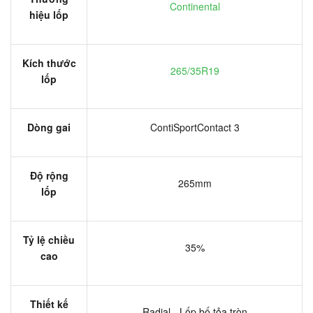
Continental
hiệu lốp
Kích thước
265/35R19
lốp
Dòng gai
ContiSportContact 3
Độ rộng
265mm
lốp
Tỷ lệ chiều
35%
cao
Thiết kế
Radial - Lốp bố tỏa tròn