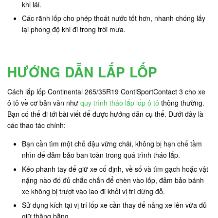
khi lái.
Các rãnh lốp cho phép thoát nước tốt hơn, nhanh chóng lấy
lại phong độ khi đi trong trời mưa.
HƯỚNG DẪN LẮP LỐP
Cách lắp lốp Continental 265/35R19 ContiSportContact 3 cho xe
ô tô về cơ bản vẫn như
quy trình tháo lắp lốp ô tô
thông thường.
Bạn có thể đi tới bài viết để được hướng dẫn cụ thể. Dưới đây là
các thao tác chính:
Bạn cần tìm một chỗ đậu vững chãi, không bị hạn chế tầm
nhìn để đảm bảo ban toàn trong quá trình tháo lắp.
Kéo phanh tay để giữ xe cố định, về số và tìm gạch hoặc vật
nặng nào đó đủ chắc chắn để chèn vào lốp, đảm bảo bánh
xe không bị trượt vào lao đi khỏi vị trí dừng đỗ.
Sử dụng kích tại vị trí lốp xe cần thay để nâng xe lên vừa đủ
giữ thăng bằng.