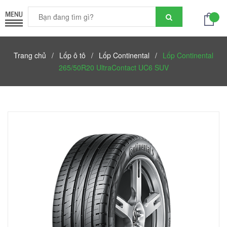
Trang chủ
/
Lốp ô tô
/
Lốp Continental
/
Lốp Continental
265/50R20 UltraContact UC6 SUV