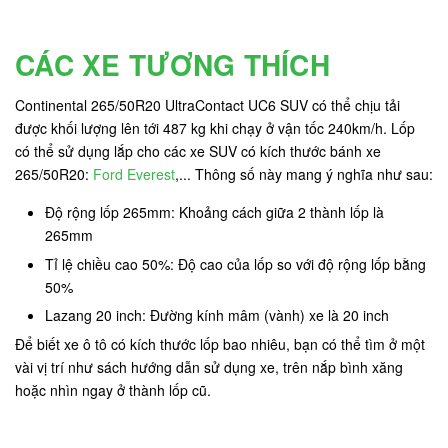
CÁC XE TƯƠNG THÍCH
Continental 265/50R20 UltraContact UC6 SUV có thể chịu tải
được khối lượng lên tới 487 kg
khi chạy ở vận tốc 240km/h. Lốp
có thể sử dụng lắp cho các xe SUV có kích thước bánh xe
265/50R20:
Ford Everest
,... Thông số này mang ý nghĩa như sau:
Độ rộng lốp 265mm: Khoảng cách giữa 2 thành lốp là
265mm
Tỉ lệ chiều cao 50%: Độ cao của lốp so với độ rộng lốp bằng
50%
Lazang 20 inch: Đường kính mâm (vành) xe là 20 inch
Để biết xe ô tô có kích thước lốp bao nhiêu, bạn có thể tìm ở một
vài vị trí như sách hướng dẫn sử dụng xe, trên nắp bình xăng
hoặc nhìn ngay ở thành lốp cũ.