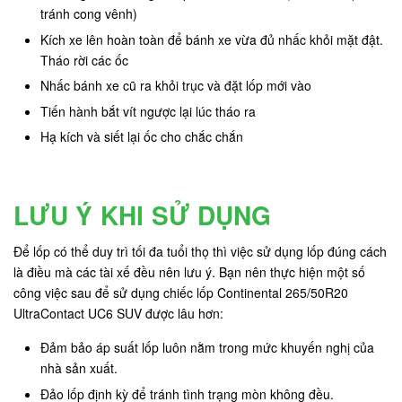
tránh cong vênh)
Kích xe lên hoàn toàn để bánh xe vừa đủ nhấc khỏi mặt đật.
Tháo rời các ốc
Nhấc bánh xe cũ ra khỏi trục và đặt lốp mới vào
Tiến hành bắt vít ngược lại lúc tháo ra
Hạ kích và siết lại ốc cho chắc chắn
LƯU Ý KHI SỬ DỤNG
Để lốp có thể duy trì tối đa tuổi thọ thì việc sử dụng lốp đúng cách
là điều mà các tài xế đều nên lưu ý. Bạn nên thực hiện một số
công việc sau để sử dụng chiếc lốp Continental 265/50R20
UltraContact UC6 SUV được lâu hơn:
Đảm bảo áp suất lốp luôn nằm trong mức khuyến nghị của
nhà sản xuất.
Đảo lốp định kỳ để tránh tình trạng mòn không đều.