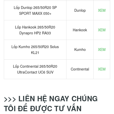
Lốp Dunlop 265/50R20 SP
Dunlop
XEM
SPORT MAXX 050+
Lốp Hankook 265/50R20
Hankook
XEM
Dynapro HP2 RA33
Lốp Kumho 265/50R20 Solus
Kumho
XEM
KL21
Lốp Continental 265/50R20
Continental
XEM
UltraContact UC6 SUV
>>> LIÊN HỆ NGAY CHÚNG
TÔI ĐỂ ĐƯỢC TƯ VẤN