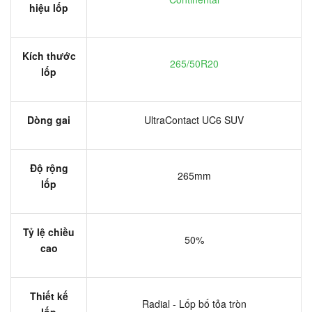
hiệu lốp
Kích thước
265/50R20
lốp
Dòng gai
UltraContact UC6 SUV
Độ rộng
265mm
lốp
Tỷ lệ chiều
50%
cao
Thiết kế
Radial - Lốp bố tỏa tròn
lốp