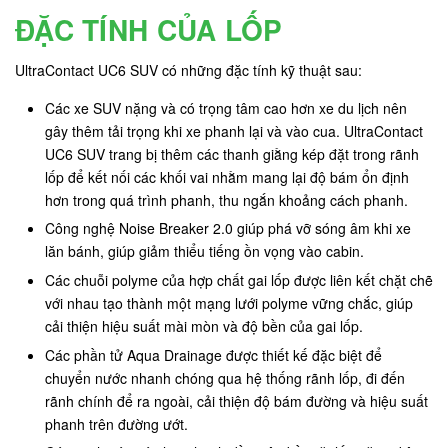
ĐẶC TÍNH CỦA LỐP
UltraContact UC6 SUV có những đặc tính kỹ thuật sau:
Các xe SUV nặng và có trọng tâm cao hơn xe du lịch nên
gây thêm tải trọng khi xe phanh lại và vào cua. UltraContact
UC6 SUV trang bị thêm các thanh giằng kép đặt trong rãnh
lốp để kết nối các khối vai nhằm mang lại độ bám ổn định
hơn trong quá trình phanh, thu ngắn khoảng cách phanh.
Công nghệ Noise Breaker 2.0 giúp phá vỡ sóng âm khi xe
lăn bánh, giúp giảm thiểu tiếng ồn vọng vào cabin.
Các chuỗi polyme của hợp chất gai lốp được liên kết chặt chẽ
với nhau tạo thành một mạng lưới polyme vững chắc, giúp
cải thiện hiệu suất mài mòn và độ bền của gai lốp.
Các phần tử Aqua Drainage được thiết kế đặc biệt để
chuyển nước nhanh chóng qua hệ thống rãnh lốp, đi đến
rãnh chính để ra ngoài, cải thiện độ bám đường và hiệu suất
phanh trên đường ướt.