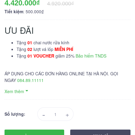
4.420.000₫
4.920.000₫
Tiết kiệm
: 500.000₫
ƯU ĐÃI
Tặng
01
chai nước rửa kính
Tặng
02
lượt vá lốp
MIỄN PHÍ
Tặng
01 VOUCHER
giảm 25%
Bảo hiểm TNDS
ÁP DỤNG CHO CÁC ĐƠN HÀNG ONLINE TẠI HÀ NỘI. GỌI
NGAY
084.89.11111
Xem thêm
-
+
Số lượng: