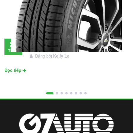
Đánh giá lốp Michelin Primacy SUV: Đáng
28
đầu tư không?
Tháng
Đăng bởi
Kelly Le
11
Đọc tiếp