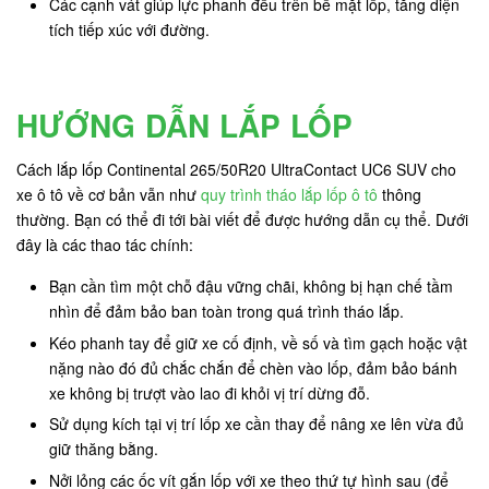
Các cạnh vát giúp lực phanh đều trên bề mặt lốp, tăng diện
tích tiếp xúc với đường.
HƯỚNG DẪN LẮP LỐP
Cách lắp lốp Continental 265/50R20 UltraContact UC6 SUV cho
xe ô tô về cơ bản vẫn như
quy trình tháo lắp lốp ô tô
thông
thường. Bạn có thể đi tới bài viết để được hướng dẫn cụ thể. Dưới
đây là các thao tác chính:
Bạn cần tìm một chỗ đậu vững chãi, không bị hạn chế tầm
nhìn để đảm bảo ban toàn trong quá trình tháo lắp.
Kéo phanh tay để giữ xe cố định, về số và tìm gạch hoặc vật
nặng nào đó đủ chắc chắn để chèn vào lốp, đảm bảo bánh
xe không bị trượt vào lao đi khỏi vị trí dừng đỗ.
Sử dụng kích tại vị trí lốp xe cần thay để nâng xe lên vừa đủ
giữ thăng bằng.
Nởi lỏng các ốc vít gắn lốp với xe theo thứ tự hình sau (để