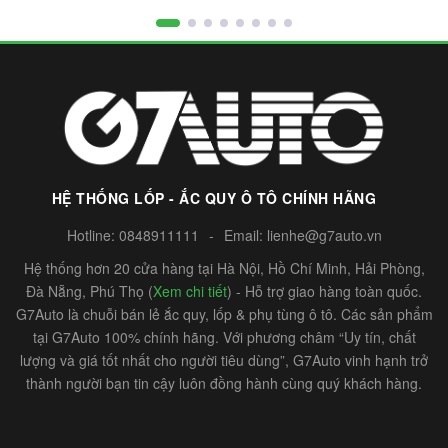
HỆ THỐNG LỐP - ẮC QUY Ô TÔ CHÍNH HÃNG
Hotline:
0848911111
-
Email:
lienhe@g7auto.vn
Hệ thống hơn 20 cửa hàng tại Hà Nội, Hồ Chí Minh, Hải Phòng,
Đà Nẵng, Phú Thọ (
Xem chi tiết
) - Hỗ trợ giao hàng toàn quốc.
G7Auto là chuỗi bán lẻ ắc quy, lốp & phụ tùng ô tô. Các sản phẩm
tại G7Auto 100% chính hãng. Với phương châm “Uy tín, chất
lượng và giá tốt nhất cho người tiêu dùng”, G7Auto vinh hạnh trở
thành người bạn tin cậy luôn đồng hành cùng quý khách hàng.