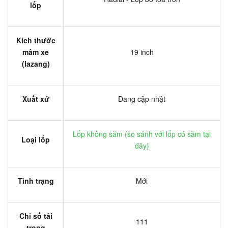
lốp
Kích thước
mâm xe
19 inch
(lazang)
Xuất xứ
Đang cập nhật
Lốp không săm (
so sánh với lốp có săm tại
Loại lốp
đây
)
Tình trạng
Mới
Chỉ số tải
111
trọng