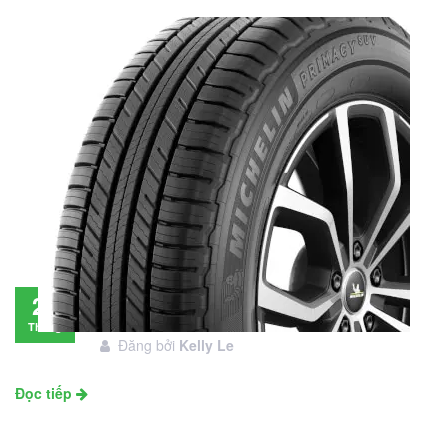
Đánh giá lốp Michelin Primacy SUV: Đáng
28
đầu tư không?
Tháng
Đăng bởi
Kelly Le
11
Đọc tiếp