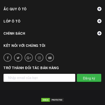
ẮC QUY Ô TÔ
LỐP Ô TÔ
CHÍNH SÁCH
KẾT NỐI VỚI CHÚNG TÔI
TRỞ THÀNH ĐỐI TÁC BÁN HÀNG
Đăng ký