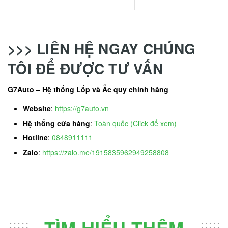
>>> LIÊN HỆ NGAY CHÚNG
TÔI ĐỂ ĐƯỢC TƯ VẤN
G7Auto – Hệ thống Lốp và Ắc quy chính hãng
Website
:
https://g7auto.vn
Hệ thống cửa hàng
:
Toàn quốc (Click để xem)
Hotline
:
0848911111
Zalo
:
https://zalo.me/1915835962949258808
TÌM HIỂU THÊM