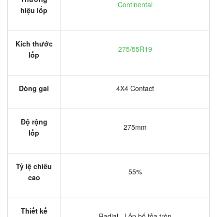
Continental
hiệu lốp
Kích thước
275/55R19
lốp
Dòng gai
4X4 Contact
Độ rộng
275mm
lốp
Tỷ lệ chiều
55%
cao
Thiết kế
Radial - Lốp bố tỏa tròn