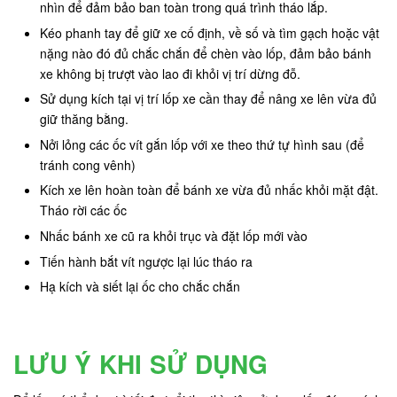
nhìn để đảm bảo ban toàn trong quá trình tháo lắp.
Kéo phanh tay để giữ xe cố định, về số và tìm gạch hoặc vật
nặng nào đó đủ chắc chắn để chèn vào lốp, đảm bảo bánh
xe không bị trượt vào lao đi khỏi vị trí dừng đỗ.
Sử dụng kích tại vị trí lốp xe cần thay để nâng xe lên vừa đủ
giữ thăng bằng.
Nởi lỏng các ốc vít gắn lốp với xe theo thứ tự hình sau (để
tránh cong vênh)
Kích xe lên hoàn toàn để bánh xe vừa đủ nhấc khỏi mặt đật.
Tháo rời các ốc
Nhấc bánh xe cũ ra khỏi trục và đặt lốp mới vào
Tiến hành bắt vít ngược lại lúc tháo ra
Hạ kích và siết lại ốc cho chắc chắn
LƯU Ý KHI SỬ DỤNG