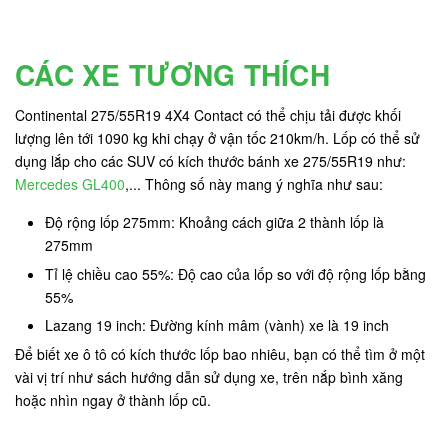
CÁC XE TƯƠNG THÍCH
Continental 275/55R19 4X4 Contact có thể chịu tải được khối
lượng lên tới 1090 kg
khi chạy ở vận tốc 210km/h. Lốp có thể sử
dụng lắp cho các SUV có kích thước bánh xe 275/55R19 như:
Mercedes GL400
,... Thông số này mang ý nghĩa như sau:
Độ rộng lốp 275mm: Khoảng cách giữa 2 thành lốp là
275mm
Tỉ lệ chiều cao 55%: Độ cao của lốp so với độ rộng lốp bằng
55%
Lazang 19 inch: Đường kính mâm (vành) xe là 19 inch
Để biết xe ô tô có kích thước lốp bao nhiêu, bạn có thể tìm ở một
vài vị trí như sách hướng dẫn sử dụng xe, trên nắp bình xăng
hoặc nhìn ngay ở thành lốp cũ.