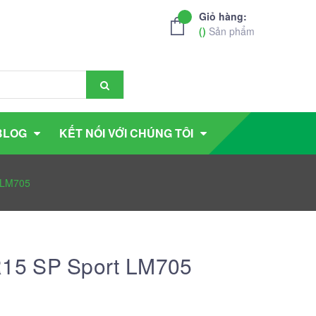
Giỏ hàng:
(
)
Sản phẩm
BLOG
KẾT NỐI VỚI CHÚNG TÔI
 LM705
15 SP Sport LM705