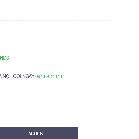
TNDS
À NỘI. GỌI NGAY
084.89.11111
MUA SỈ