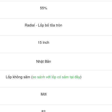
55%
Radial - Lốp bố tỏa tròn
15 inch
Nhật Bản
Lốp không săm (
so sánh với lốp có săm tại đây
)
Mới
82