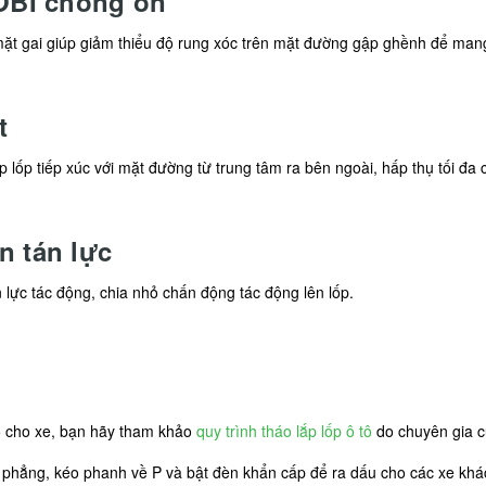
OBI chống ồn
 gai giúp giảm thiểu độ rung xóc trên mặt đường gập ghềnh để mang lạ
t
lốp tiếp xúc với mặt đường từ trung tâm ra bên ngoài, hấp thụ tối đa
n tán lực
 lực tác động, chia nhỏ chấn động tác động lên lốp.
 cho xe, bạn hãy tham khảo
quy trình tháo lắp lốp ô tô
do chuyên gia c
g phẳng, kéo phanh về P và bật đèn khẩn cấp để ra dấu cho các xe khá