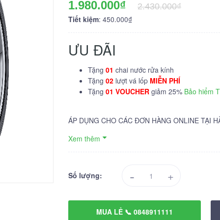
1.980.000₫
2.430.000₫
Tiết kiệm
: 450.000₫
ƯU ĐÃI
Tặng
01
chai nước rửa kính
Tặng
02
lượt vá lốp
MIỄN PHÍ
Tặng
01 VOUCHER
giảm 25%
Bảo hiểm 
ÁP DỤNG CHO CÁC ĐƠN HÀNG ONLINE TẠI H
Xem thêm
-
+
Số lượng:
MUA LẺ 📞 0848911111