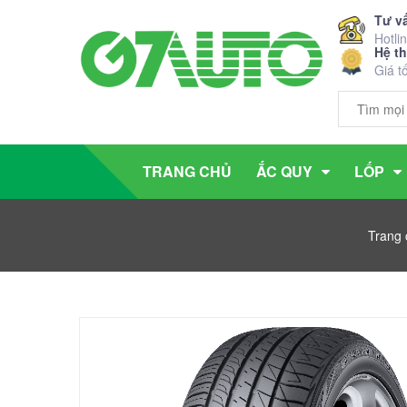
Tư v
Hotli
Hệ t
Giá t
TRANG CHỦ
ẮC QUY
LỐP
Trang 