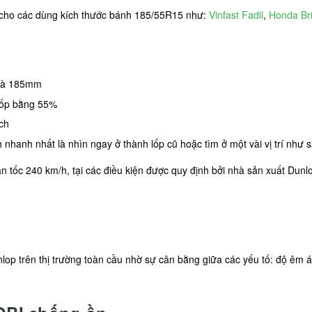
cho các dùng kích thước bánh 185/55R15 như:
Vinfast Fadil
,
Honda Br
 là 185mm
 lốp bằng 55%
ch
h nhanh nhất là nhìn ngay ở thành lốp cũ hoặc tìm ở một vài vị trí nh
ận tốc 240 km/h, tại các điều kiện được quy định bởi nhà sản xuất Dunlop
 trên thị trường toàn cầu nhờ sự cân bằng giữa các yếu tố: độ êm ái,