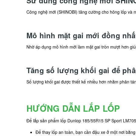
Sử dung công nghệ mới SHIN
Công nghệ mới (SHINOBI) tăng cường cho hông lốp và mặt
Mô hình mặt gai mới đồng nhấ
Nhờ áp dụng mô hình mới làm mặt gai tròn mượt hơn giúp 
Tăng số lượng khối gai để phâ
Số lượng khối gai được thiết kế nhiều hơn nhằm phân tán
HƯỚNG DẪN LẮP LỐP
Để lắp sản phẩm lốp Dunlop 185/55R15 SP Sport LM705
Để thay lốp an toàn, bạn cần đậu xe ở một nơi bằn