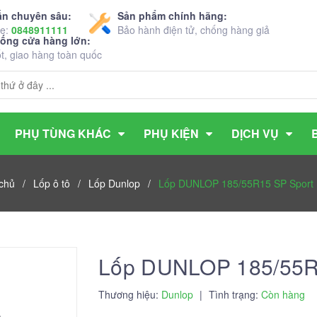
ấn chuyên sâu:
Sản phẩm chính hãng:
ne:
0848911111
Bảo hành điện tử, chống hàng giả
hống cửa hàng lớn:
ốt, giao hàng toàn quốc
PHỤ TÙNG KHÁC
PHỤ KIỆN
DỊCH VỤ
chủ
/
Lốp ô tô
/
Lốp Dunlop
/
Lốp DUNLOP 185/55R15 SP Sport
Lốp DUNLOP 185/55R
Thương hiệu:
Dunlop
|
Tình trạng:
Còn hàng