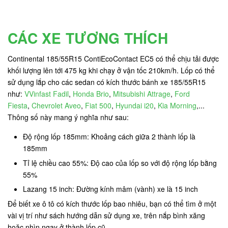
CÁC XE TƯƠNG THÍCH
Continental 185/55R15 ContiEcoContact EC5 có thể chịu tải được
khối lượng lên tới 475 kg
khi chạy ở vận tốc 210km/h. Lốp có thể
sử dụng lắp cho các sedan có kích thước bánh xe 185/55R15
như:
VVinfast Fadil
,
Honda Brio
,
Mitsubishi Attrage
,
Ford
Fiesta
,
Chevrolet Aveo
,
Fiat 500
,
Hyundai i20
,
Kia Morning
,...
Thông số này mang ý nghĩa như sau:
Độ rộng lốp 185mm: Khoảng cách giữa 2 thành lốp là
185mm
Tỉ lệ chiều cao 55%: Độ cao của lốp so với độ rộng lốp bằng
55%
Lazang 15 inch: Đường kính mâm (vành) xe là 15 inch
Để biết xe ô tô có kích thước lốp bao nhiêu, bạn có thể tìm ở một
vài vị trí như sách hướng dẫn sử dụng xe, trên nắp bình xăng
hoặc nhìn ngay ở thành lốp cũ.