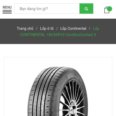
Trang chủ
/
Lốp ô tô
/
Lốp Continental
/
Lốp
CONTINENTAL 185/55R15 ContiEcoContact 5