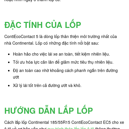
ĐẶC TÍNH CỦA LỐP
ContiEcoContact 5 là dòng lốp thân thiện môi trường nhất của
nhà Continental. Lốp có những đặc tính nổi bật sau:
Hoàn hảo cho việc lái xe an toàn, tiết kiệm nhiên liệu.
Tối ưu hóa lực cản lăn để giảm mức tiêu thụ nhiên liệu.
Độ an toàn cao nhờ khoảng cách phanh ngắn trên đường
ướt
Xử lý lái tốt trên cả đường ướt và khô.
HƯỚNG DẪN LẮP LỐP
Cách lắp lốp Continental 185/55R15 ContiEcoContact EC5 cho xe
ô tô về cơ bản vẫn như
quy trình tháo lắp lốp ô tô
thông thường.