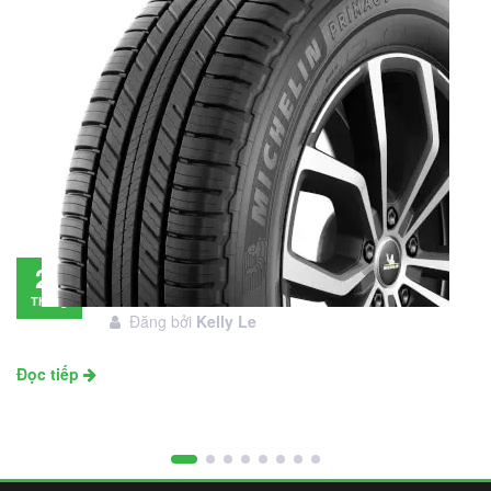
Đánh giá lốp Michelin Primacy SUV: Đáng
28
đầu tư không?
Tháng
Đăng bởi
Kelly Le
11
Đọc tiếp