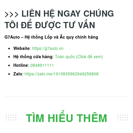
>>> LIÊN HỆ NGAY CHÚNG
TÔI ĐỂ ĐƯỢC TƯ VẤN
G7Auto – Hệ thống Lốp và Ắc quy chính hãng
Website
:
https://g7auto.vn
Hệ thống cửa hàng
:
Toàn quốc (Click để xem)
Hotline
:
0848911111
Zalo
:
https://zalo.me/1915835962949258808
TÌM HIỂU THÊM