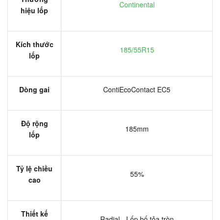
Continental
hiệu lốp
Kích thước
185/55R15
lốp
Dòng gai
ContiEcoContact EC5
Độ rộng
185mm
lốp
Tỷ lệ chiều
55%
cao
Thiết kế
Radial - Lốp bố tỏa tròn