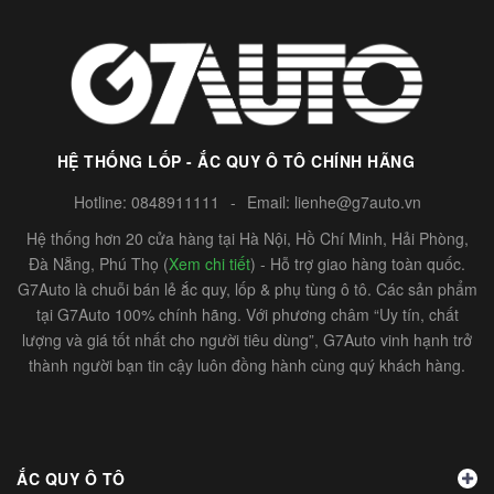
HỆ THỐNG LỐP - ẮC QUY Ô TÔ CHÍNH HÃNG
Hotline:
0848911111
-
Email:
lienhe@g7auto.vn
Hệ thống hơn 20 cửa hàng tại Hà Nội, Hồ Chí Minh, Hải Phòng,
Đà Nẵng, Phú Thọ (
Xem chi tiết
) - Hỗ trợ giao hàng toàn quốc.
G7Auto là chuỗi bán lẻ ắc quy, lốp & phụ tùng ô tô. Các sản phẩm
tại G7Auto 100% chính hãng. Với phương châm “Uy tín, chất
lượng và giá tốt nhất cho người tiêu dùng”, G7Auto vinh hạnh trở
thành người bạn tin cậy luôn đồng hành cùng quý khách hàng.
ẮC QUY Ô TÔ