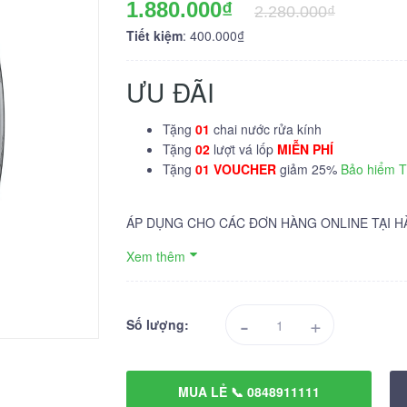
1.880.000₫
2.280.000₫
Tiết kiệm
: 400.000₫
ƯU ĐÃI
Tặng
01
chai nước rửa kính
Tặng
02
lượt vá lốp
MIỄN PHÍ
Tặng
01 VOUCHER
giảm 25%
Bảo hiểm 
ÁP DỤNG CHO CÁC ĐƠN HÀNG ONLINE TẠI H
Xem thêm
-
+
Số lượng:
MUA LẺ 📞 0848911111