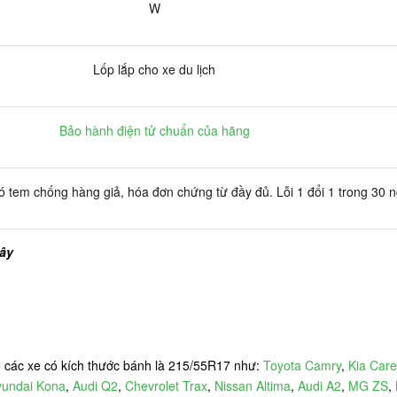
W
Lốp lắp cho xe du lịch
Bảo hành điện tử chuẩn của hãng
 tem chống hàng giả, hóa đơn chứng từ đầy đủ. Lỗi 1 đổi 1 trong 30 
đây
các xe có kích thước bánh là 215/55R17 như:
Toyota Camry
,
Kia Car
undai Kona
,
Audi Q2
,
Chevrolet Trax
,
Nissan Altima
,
Audi A2
,
MG ZS
,