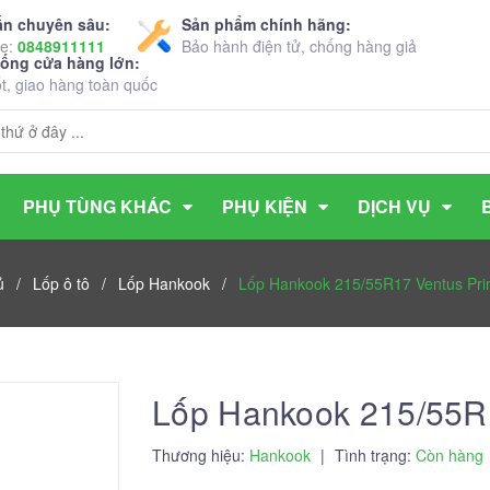
ấn chuyên sâu:
Sản phẩm chính hãng:
ne:
0848911111
Bảo hành điện tử, chống hàng giả
hống cửa hàng lớn:
ốt, giao hàng toàn quốc
PHỤ TÙNG KHÁC
PHỤ KIỆN
DỊCH VỤ
ủ
/
Lốp ô tô
/
Lốp Hankook
/
Lốp Hankook 215/55R17 Ventus Pr
Lốp Hankook 215/55R
Thương hiệu:
Hankook
|
Tình trạng:
Còn hàng