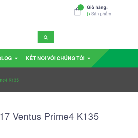
Giỏ hàng:
(
)
Sản phẩm
BLOG
KẾT NỐI VỚI CHÚNG TÔI
ime4 K135
17 Ventus Prime4 K135