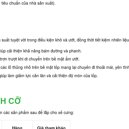
n tiêu chuẩn của nhà sản xuất).
ất tuyệt vời trong điều kiện khô và ướt, đồng thời tiết kiệm nhiên liệu
giúp cải thiện khả năng bám đường và phanh.
rơn trượt khi di chuyển trên bề mặt ẩm ướt.
ác lỗ thủng nhỏ trên bề mặt lốp mang lại chuyến đi thoải mái, yên tĩn
iúp làm giảm lực cản lăn và cải thiện độ mòn của lốp.
CH CỠ
êm các sản phẩm sau để lắp cho xế cưng:
Hãng
Giá tham khảo