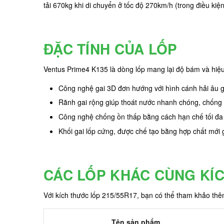
tải 670kg khi di chuyển ở tốc độ 270km/h (trong điều kiệ
ĐẶC TÍNH CỦA LỐP
Ventus Prime4 K135 là dòng lốp mang lại độ bám và hiệu su
Công nghệ gai 3D đơn hướng với hình cánh hải âu 
Rãnh gai rộng giúp thoát nước nhanh chóng, chống t
Công nghệ chống ồn thấp bằng cách hạn chế tối đa c
Khối gai lốp cứng, được chế tạo bằng hợp chất mới g
CÁC LỐP KHÁC CÙNG KÍ
Với kích thước lốp 215/55R17, bạn có thể tham khảo th
Tên sản phẩm