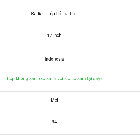
Radial - Lốp bố tỏa tròn
17 inch
Indonesia
Lốp không săm (
so sánh với lốp có săm tại đây
)
Mới
94