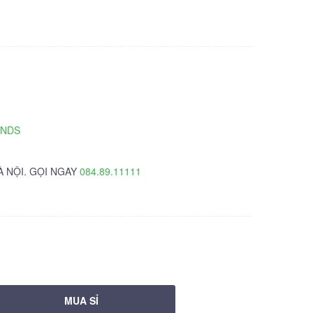
TNDS
À NỘI. GỌI NGAY
084.89.11111
MUA SỈ