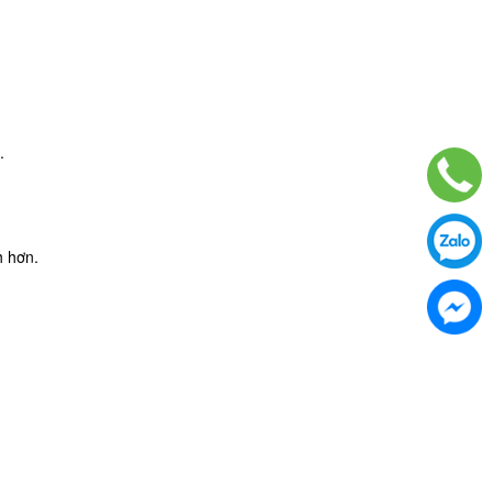
.
h hơn.