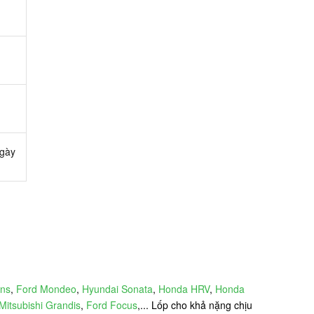
ngày
ens
,
Ford Mondeo
,
Hyundai Sonata
,
Honda HRV
,
Honda
Mitsubishi Grandis
,
Ford Focus
,... Lốp cho khả nặng chịu