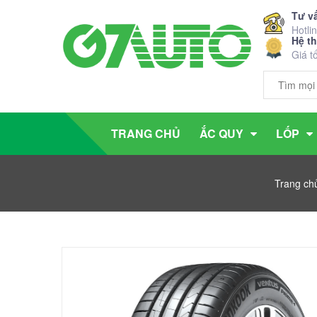
Tư v
Hotli
Hệ t
Giá t
TRANG CHỦ
ẮC QUY
LỐP
Trang ch