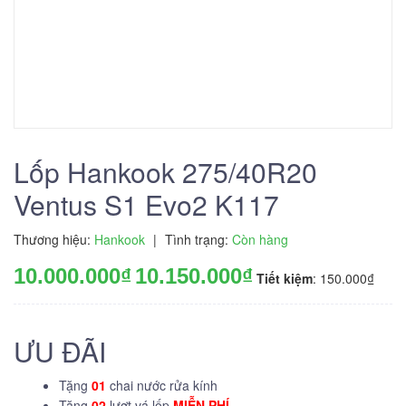
Lốp Hankook 275/40R20
Ventus S1 Evo2 K117
Thương hiệu:
Hankook
|
Tình trạng:
Còn hàng
10.000.000₫
10.150.000₫
Tiết kiệm
: 150.000₫
ƯU ĐÃI
Tặng
01
chai nước rửa kính
Tặng
02
lượt vá lốp
MIỄN PHÍ