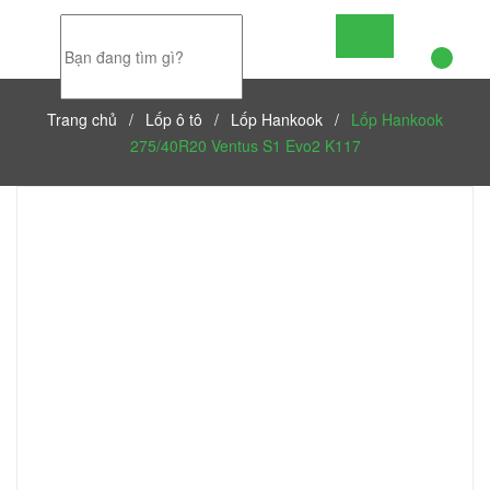
Trang chủ
/
Lốp ô tô
/
Lốp Hankook
/
Lốp Hankook
275/40R20 Ventus S1 Evo2 K117