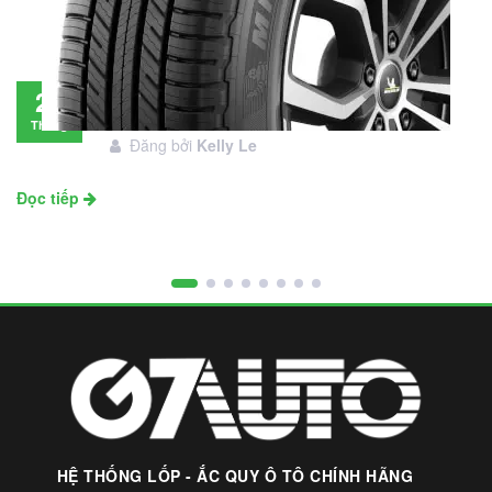
Đánh giá lốp Michelin Primacy SUV: Đáng
28
đầu tư không?
Tháng
Đăng bởi
Kelly Le
11
Đọc tiếp
HỆ THỐNG LỐP - ẮC QUY Ô TÔ CHÍNH HÃNG