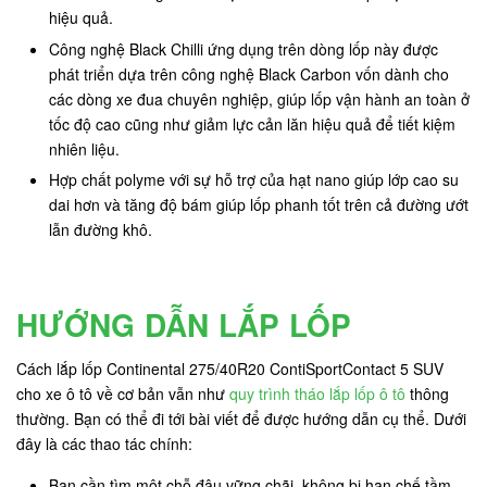
hiệu quả.
Công nghệ Black Chilli ứng dụng trên dòng lốp này được
phát triển dựa trên công nghệ Black Carbon vốn dành cho
các dòng xe đua chuyên nghiệp, giúp lốp vận hành an toàn ở
tốc độ cao cũng như giảm lực cản lăn hiệu quả để tiết kiệm
nhiên liệu.
Hợp chất polyme với sự hỗ trợ của hạt nano giúp lớp cao su
dai hơn và tăng độ bám giúp lốp phanh tốt trên cả đường ướt
lẫn đường khô.
HƯỚNG DẪN LẮP LỐP
Cách lắp lốp Continental 275/40R20 ContiSportContact 5 SUV
cho xe ô tô về cơ bản vẫn như
quy trình tháo lắp lốp ô tô
thông
thường. Bạn có thể đi tới bài viết để được hướng dẫn cụ thể. Dưới
đây là các thao tác chính:
Bạn cần tìm một chỗ đậu vững chãi, không bị hạn chế tầm