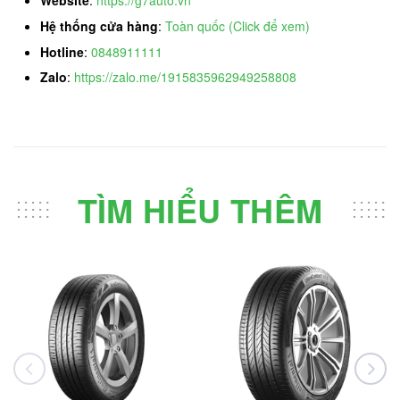
Website
:
https://g7auto.vn
Hệ thống cửa hàng
:
Toàn quốc (Click để xem)
Hotline
:
0848911111
Zalo
:
https://zalo.me/1915835962949258808
TÌM HIỂU THÊM