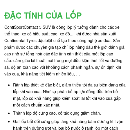
ĐẶC TÍNH CỦA LỐP
ContiSportContact 5 SUV là dòng lốp lý tưởng dành cho các xe
thể thao, xe có hiệu suất cao, xe độ... khi được nhà sản xuất
Continental Tyres đặc biệt chế tạo theo công nghệ xe đua. Sản
phẩm được các chuyên gia tạp chí lốp hàng đầu thế giới đánh giá
cao nhờ sự tổng hoà các đặc tính cần thiết của một lốp cao
cấp: cảm giác lái thoải mái trong mọi điều kiện thời tiết và đường
sá, độ an toàn cao với khoảng cách phanh ngắn, sự ổn định khi
vào cua, khả năng tiết kiệm nhiên liệu, …
Rãnh lốp thiết kế đặc biệt, giảm thiểu tối đa sự biến dạng của
lốp khi vào cua. Nhờ sự phân bố áp lực đồng đều trên bề
mặt, lốp có khả năng giúp kiểm soát lái tốt khi vào cua gấp
một cách chuẩn xác nhất.
Thành lốp độ cứng cao, có tác dụng giảm chấn.
Gai lốp bất đối xứng giúp tăng khả năng bám đường khi vận
hành trên đường ướt và loại bỏ nước ở rãnh lốp một cách