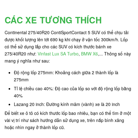
CÁC XE TƯƠNG THÍCH
Continental 275/40R20 ContiSportContact 5 SUV có thể chịu tải
được khối lượng lên tới 690 kg
khi chạy ở vận tốc 300km/h. Lốp
có thể sử dụng lắp cho các SUV có kích thước bánh xe
275/40R20 như:
Vinfast Lux SA Turbo
,
BMW X6
,... Thông số này
mang ý nghĩa như sau:
Độ rộng lốp 275mm: Khoảng cách giữa 2 thành lốp là
275mm
Tỉ lệ chiều cao 40%: Độ cao của lốp so với độ rộng lốp bằng
40%
Lazang 20 inch: Đường kính mâm (vành) xe là 20 inch
Để biết xe ô tô có kích thước lốp bao nhiêu, bạn có thể tìm ở một
vài vị trí như sách hướng dẫn sử dụng xe, trên nắp bình xăng
hoặc nhìn ngay ở thành lốp cũ.