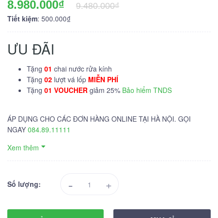
8.980.000₫
9.480.000₫
Tiết kiệm
: 500.000₫
ƯU ĐÃI
Tặng
01
chai nước rửa kính
Tặng
02
lượt vá lốp
MIỄN PHÍ
Tặng
01 VOUCHER
giảm 25%
Bảo hiểm TNDS
ÁP DỤNG CHO CÁC ĐƠN HÀNG ONLINE TẠI HÀ NỘI. GỌI
NGAY
084.89.11111
Xem thêm
-
+
Số lượng: