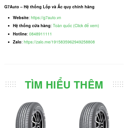
G7Auto – Hệ thống Lốp và Ắc quy chính hãng
Website
:
https://g7auto.vn
Hệ thống cửa hàng
:
Toàn quốc (Click để xem)
Hotline
:
0848911111
Zalo
:
https://zalo.me/1915835962949258808
TÌM HIỂU THÊM