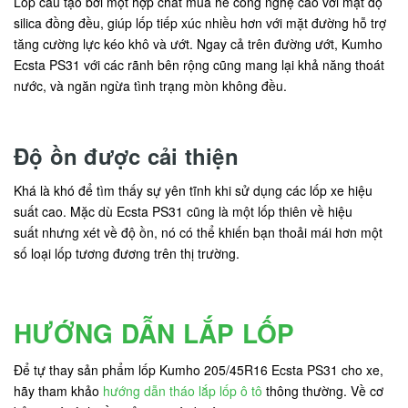
Lốp cấu tạo bởi một hợp chất mùa hè công nghệ cao với mật độ
silica đồng đều, giúp lốp tiếp xúc nhiều hơn với mặt đường hỗ trợ
tăng cường lực kéo khô và ướt. Ngay cả trên đường ướt, Kumho
Ecsta PS31 với các rãnh bên rộng cũng mang lại khả năng thoát
nước, và ngăn ngừa tình trạng mòn không đều.
Độ ồn được cải thiện
Khá là khó để tìm thấy sự yên tĩnh khi sử dụng các lốp xe hiệu
suất cao. Mặc dù Ecsta PS31 cũng là một lốp thiên về hiệu
suất nhưng xét về độ ồn, nó có thể khiến bạn thoải mái hơn một
số loại lốp tương đương trên thị trường.
HƯỚNG DẪN LẮP LỐP
Để tự thay sản phẩm lốp Kumho 205/45R16 Ecsta PS31 cho xe,
hãy tham khảo
hướng dẫn tháo lắp lốp ô tô
thông thường. Về cơ