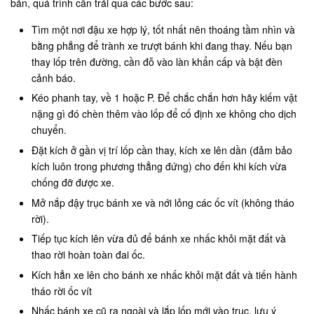
bản, quá trình cần trải qua các bước sau:
Tìm một nơi đậu xe hợp lý, tốt nhất nên thoáng tầm nhìn và
bằng phẳng để trành xe trượt bánh khi đang thay. Nếu bạn
thay lốp trên đường, cần đỗ vào làn khẩn cấp và bật đèn
cảnh báo.
Kéo phanh tay, về 1 hoặc P. Để chắc chắn hơn hãy kiếm vật
nặng gì đó chèn thêm vào lốp để cố định xe không cho dịch
chuyển.
Đặt kích ở gần vị trí lốp cần thay, kích xe lên dần (đảm bảo
kích luôn trong phương thẳng đứng) cho đến khi kích vừa
chống đỡ được xe.
Mở nắp đậy trục bánh xe và nới lỏng các ốc vít (không tháo
rời).
Tiếp tục kích lên vừa đủ để bánh xe nhấc khỏi mặt đất và
thao rời hoàn toàn đai ốc.
Kích hẳn xe lên cho bánh xe nhấc khỏi mặt đất và tiến hành
tháo rời ốc vít
Nhấc bánh xe cũ ra ngoài và lắp lốp mới vào trục, lưu ý