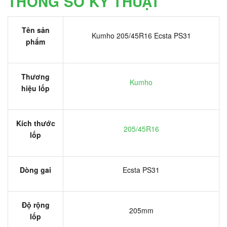
THÔNG SỐ KỸ THUẬT
Tên sản
Kumho 205/45R16 Ecsta PS31
phẩm
Thương
Kumho
hiệu lốp
Kích thước
205/45R16
lốp
Dòng gai
Ecsta PS31
Độ rộng
205mm
lốp