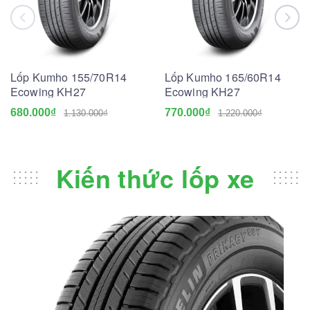
Lốp Kumho 155/70R14
Lốp Kumho 165/60R14
Ecowing KH27
Ecowing KH27
680.000₫
770.000₫
1.130.000₫
1.220.000₫
Kiến thức lốp xe