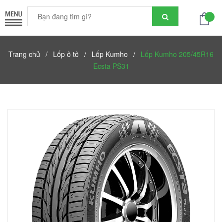
Trang chủ
/
Lốp ô tô
/
Lốp Kumho
/
Lốp Kumho 205/45R16
Ecsta PS31