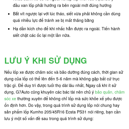
đầu van lốp phải hướng ra bên ngoài mới đúng hướng
Bắt vít ngược lại với lúc tháo, siết vừa phải không cần dùng
quá nhiều lực để tránh xe bị mất thăng bằng
Hạ dần kích cho để khi nhấc hẳn được ra ngoài. Tiến hành
siết chặt các ốc lại một lần nữa.
LƯU Ý KHI SỬ DỤNG
Nếu lốp xe được chăm sóc và bảo dưỡng đúng cách, thời gian sử
dụng của lốp có thể lên đến 5-6 năm mà không gặp bất cứ trục
trặc gì. Để duy trì được tuối thọ dài lâu nhất, Ngay cả khi ít sử
dụng, G7Auto cũng khuyên các bác tài nên chủ ý
bảo quản, chăm
sóc xe
thường xuyên để không chỉ lốp mà sức khỏe xế yêu được
ổn định hơn. Do vậy, trong quá trình sử dụng lốp nói chung hay
sản phẩm lốp Kumho 205/45R16 Ecsta PS31 nói riêng, bạn cần
lưu ý một số vấn đề sau trong quá trình sử dụng: