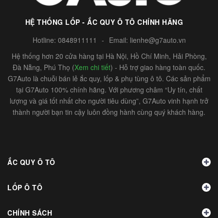
HỆ THỐNG LỐP - ẮC QUY Ô TÔ CHÍNH HÃNG
Hotline:
0848911111
-
Email:
lienhe@g7auto.vn
Hệ thống hơn 20 cửa hàng tại Hà Nội, Hồ Chí Minh, Hải Phòng,
Đà Nẵng, Phú Thọ (
Xem chi tiết
) - Hỗ trợ giao hàng toàn quốc.
G7Auto là chuỗi bán lẻ ắc quy, lốp & phụ tùng ô tô. Các sản phẩm
tại G7Auto 100% chính hãng. Với phương châm “Uy tín, chất
lượng và giá tốt nhất cho người tiêu dùng”, G7Auto vinh hạnh trở
thành người bạn tin cậy luôn đồng hành cùng quý khách hàng.
ẮC QUY Ô TÔ
LỐP Ô TÔ
CHÍNH SÁCH