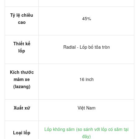
Tỷ lệ chiều
45%
cao
Thiết kế
Radial - Lốp bố tỏa tròn
lốp
Kích thước
mâm xe
16 inch
(lazang)
Xuất xứ
Việt Nam
Lốp không săm (
so sánh với lốp có săm tại
Loại lốp
đây
)