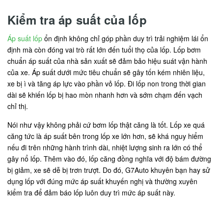
Kiểm tra áp suất của lốp
Áp suất lốp
ổn định không chỉ góp phần duy trì trải nghiệm lái ổn
định mà còn đóng vai trò rất lớn đến tuổi thọ của lốp. Lốp bơm
chuẩn áp suất của nhà sản xuất sẽ đảm bảo hiệu suát vận hành
của xe. Áp suất dưới mức tiêu chuẩn sẽ gây tốn kém nhiên liệu,
xe bị ì và tăng áp lực vào phần vỏ lốp. Đi lốp non trong thời gian
dài sẽ khiến lốp bị hao mòn nhanh hơn và sớm chạm đến vạch
chỉ thị.
Nói như vậy không phải cứ bơm lốp thật căng là tốt. Lốp xe quá
căng tức là áp suất bên trong lốp xe lớn hơn, sẽ khá nguy hiểm
nếu đi trên những hành trình dài, nhiệt lượng sinh ra lớn có thể
gây nổ lốp. Thêm vào đó, lốp căng đồng nghĩa với độ bám đường
bị giảm, xe sẽ dễ bị trơn trượt. Do đó, G7Auto khuyên bạn hay sử
dụng lốp với đúng mức áp suất khuyến nghị và thường xuyên
kiểm tra để đảm báo lốp luôn duy trì mức áp suất này.