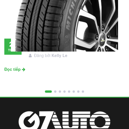
Đánh giá lốp Michelin Primacy SUV: Đáng
28
đầu tư không?
Tháng
Đăng bởi
Kelly Le
11
Đọc tiếp