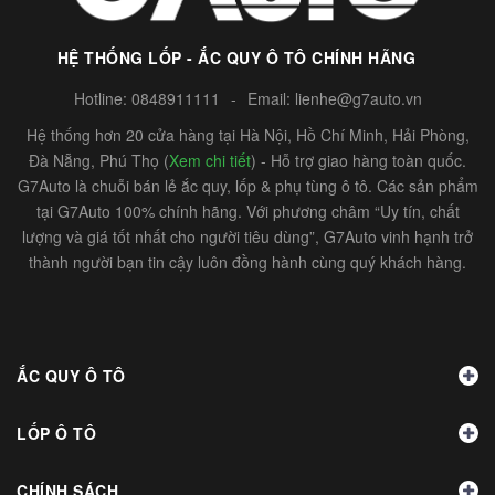
HỆ THỐNG LỐP - ẮC QUY Ô TÔ CHÍNH HÃNG
Hotline:
0848911111
-
Email:
lienhe@g7auto.vn
Hệ thống hơn 20 cửa hàng tại Hà Nội, Hồ Chí Minh, Hải Phòng,
Đà Nẵng, Phú Thọ (
Xem chi tiết
) - Hỗ trợ giao hàng toàn quốc.
G7Auto là chuỗi bán lẻ ắc quy, lốp & phụ tùng ô tô. Các sản phẩm
tại G7Auto 100% chính hãng. Với phương châm “Uy tín, chất
lượng và giá tốt nhất cho người tiêu dùng”, G7Auto vinh hạnh trở
thành người bạn tin cậy luôn đồng hành cùng quý khách hàng.
ẮC QUY Ô TÔ
LỐP Ô TÔ
CHÍNH SÁCH