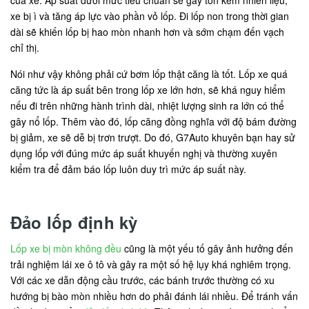
xe bị ì và tăng áp lực vào phần vỏ lốp. Đi lốp non trong thời gian
dài sẽ khiến lốp bị hao mòn nhanh hơn và sớm chạm đến vạch
chỉ thị.
Nói như vậy không phải cứ bơm lốp thật căng là tốt. Lốp xe quá
căng tức là áp suất bên trong lốp xe lớn hơn, sẽ khá nguy hiểm
nếu đi trên những hành trình dài, nhiệt lượng sinh ra lớn có thể
gây nổ lốp. Thêm vào đó, lốp căng đồng nghĩa với độ bám đường
bị giảm, xe sẽ dễ bị trơn trượt. Do đó, G7Auto khuyên bạn hay sử
dụng lốp với đúng mức áp suất khuyến nghị và thường xuyên
kiểm tra để đảm báo lốp luôn duy trì mức áp suất này.
Đảo lốp định kỳ
Lốp xe bị mòn không đều
cũng là một yếu tố gây ảnh hưởng đến
trải nghiệm lái xe ô tô và gây ra một số hệ lụy khá nghiêm trọng.
Với các xe dẫn động cầu trước, các bánh trước thường có xu
hướng bị bào mòn nhiều hơn do phải đánh lái nhiều. Để tránh vấn