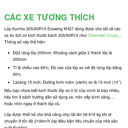
CÁC XE TƯƠNG THÍCH
Lốp Kumho 205/60R15 Ecowing KH27 dùng được cho tất cả các
xe du lịch có kích thước bánh 205/60R15 như
Chevrolet Cruze
,...
Thông số này thể hiện:
Độ2 rộng lốp 205mm: Khoảng cách giữa 2 thành lốp là
205mm
Tỉ lệ chiều cao 60%: Độ cao của lốp so với độ rộng lốp bằng
60%
Lazang 15 inch: Đường kính mâm (vành) xe là 15 inch (15’’)
Nếu bạn chưa biết kích thước lốp xe ô tô của mình là bao nhiêu,
hãy tìm ở sách hướng dẫn sử dụng xe, trên nắp bình xăng,…
hoặc nhìn ngay ở thành lốp cũ.
Lốp được thiết kế cho khả năng chịu tải lên tới 615 kg khi di
chuyển ở tốc độ 210km/h (tại điều kiện tiêu chuẩn của nhà sản
xuất Kumho).