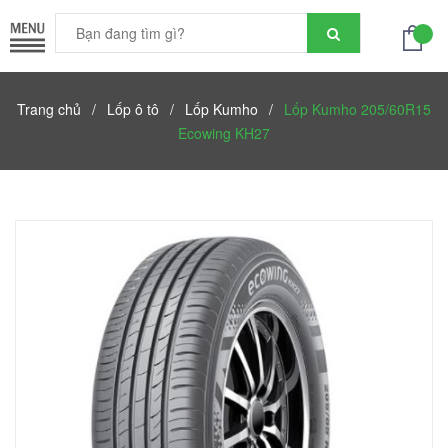
Trang chủ
/
Lốp ô tô
/
Lốp Kumho
/
Lốp Kumho 205/60R15
Ecowing KH27