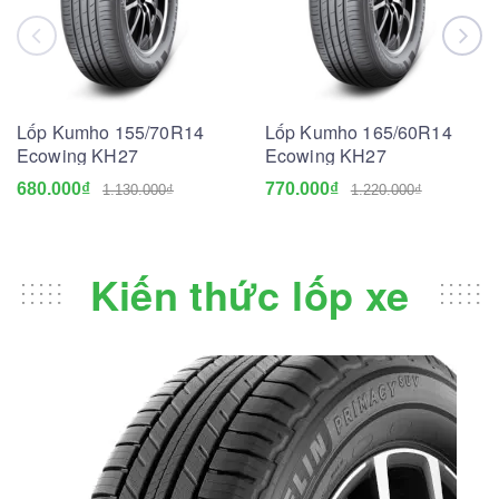
Lốp Kumho 155/70R14
Lốp Kumho 165/60R14
Ecowing KH27
Ecowing KH27
680.000₫
770.000₫
1.130.000₫
1.220.000₫
Kiến thức lốp xe