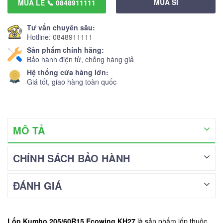
MUA SỈ
MUA LẺ 📞 0848911111
Tư vấn chuyên sâu:
Hotline:
0848911111
Sản phẩm chính hãng:
Bảo hành điện tử, chống hàng giả
Hệ thống cửa hàng lớn:
Giá tốt, giao hàng toàn quốc
MÔ TẢ
CHÍNH SÁCH BẢO HÀNH
ĐÁNH GIÁ
Lốp Kumho 205/60R15 Ecowing KH27
là sản phẩm lốp thuộc