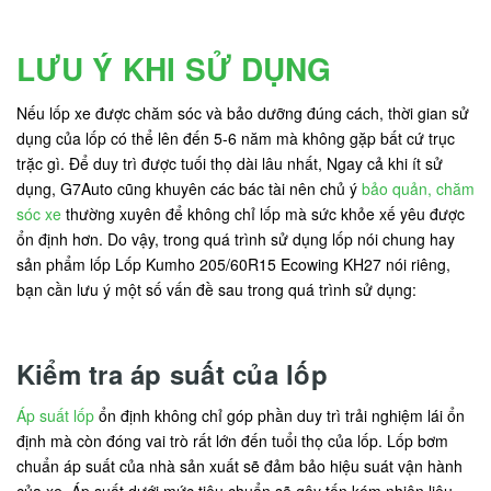
LƯU Ý KHI SỬ DỤNG
Nếu lốp xe được chăm sóc và bảo dưỡng đúng cách, thời gian sử
dụng của lốp có thể lên đến 5-6 năm mà không gặp bất cứ trục
trặc gì. Để duy trì được tuối thọ dài lâu nhất, Ngay cả khi ít sử
dụng, G7Auto cũng khuyên các bác tài nên chủ ý
bảo quản, chăm
sóc xe
thường xuyên để không chỉ lốp mà sức khỏe xế yêu được
ổn định hơn. Do vậy, trong quá trình sử dụng lốp nói chung hay
sản phẩm lốp Lốp Kumho 205/60R15 Ecowing KH27 nói riêng,
bạn cần lưu ý một số vấn đề sau trong quá trình sử dụng:
Kiểm tra áp suất của lốp
Áp suất lốp
ổn định không chỉ góp phần duy trì trải nghiệm lái ổn
định mà còn đóng vai trò rất lớn đến tuổi thọ của lốp. Lốp bơm
chuẩn áp suất của nhà sản xuất sẽ đảm bảo hiệu suát vận hành
của xe. Áp suất dưới mức tiêu chuẩn sẽ gây tốn kém nhiên liệu,