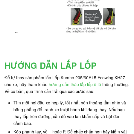
HƯỚNG DẪN LẮP LỐP
Để tự thay sản phẩm lốp Lốp Kumho 205/60R15 Ecowing KH27
cho xe, hãy tham khảo
hướng dẫn tháo lắp lốp ô tô
thông thường.
Về cơ bản, quá trình cần trải qua các bước sau:
Tìm một nơi đậu xe hợp lý, tốt nhất nên thoáng tầm nhìn và
bằng phẳng để trành xe trượt bánh khi đang thay. Nếu bạn
thay lốp trên đường, cần đỗ vào làn khẩn cấp và bật đèn
cảnh báo.
Kéo phanh tay, về 1 hoặc P. Để chắc chắn hơn hãy kiếm vật