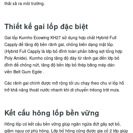
thải xả ra môi trường.
Thiết kế gai lốp đặc biệt
Gai lốp Kumho Ecowing KH27 sử dụng hợp chất Hybrid Full
Capply để tăng độ bền rãnh gai, chống biến dạng mặt lốp.
(Hybrid Full Capply là lớp bố đỉnh toàn phần bằng sợi tổng hợp
Poly Amide). Kumho cũng tăng độ dày từ rãnh gai đến lớp bố
đỉnh để chống nứt, tăng độ bền lớp bố thép bằng mép dán
viền Belt Gum Egde .
Các rãnh gai chính được mở rộng tối ưu chạy theo chu vi lốp hỗ
trở khả năng thoát nước nhanh khi di chuyển trêong trời mưa.
Kết cấu hông lốp bền vững
Hông lốp có kết cấu bền vững giúp ngăn ngừa đứt gãy sợi bố,
giảm nguy cơ phù hông. Lớp bố hông cũng được gia cố 2 lớp giúp