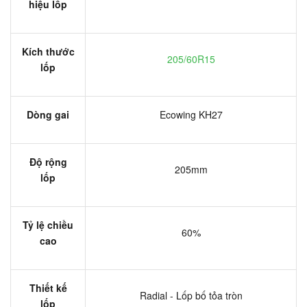
hiệu lốp
Kích thước
205/60R15
lốp
Dòng gai
Ecowing KH27
Độ rộng
205mm
lốp
Tỷ lệ chiều
60%
cao
Thiết kế
Radial - Lốp bố tỏa tròn
lốp