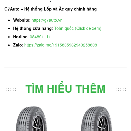
G7Auto – Hệ thống Lốp và Ắc quy chính hãng
Website
:
https://g7auto.vn
Hệ thống cửa hàng
:
Toàn quốc (Click để xem)
Hotline
:
0848911111
Zalo
:
https://zalo.me/1915835962949258808
TÌM HIỂU THÊM