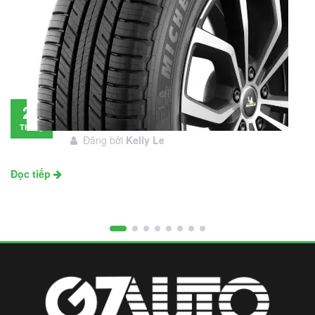
Đánh giá lốp Michelin Primacy SUV: Đáng
28
đầu tư không?
Tháng
Đăng bởi
Kelly Le
11
Đọc tiếp