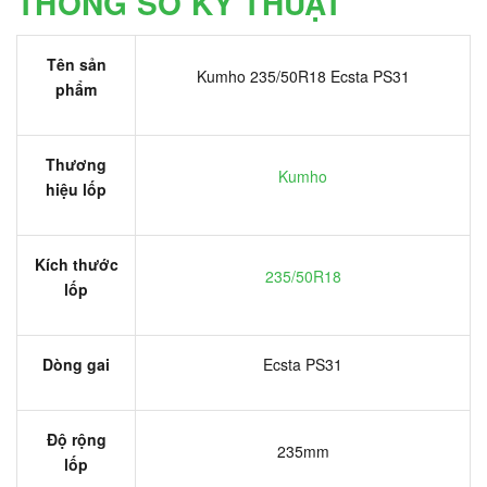
THÔNG SỐ KỸ THUẬT
Tên sản
Kumho 235/50R18 Ecsta PS31
phẩm
Thương
Kumho
hiệu lốp
Kích thước
235/50R18
lốp
Dòng gai
Ecsta PS31
Độ rộng
235mm
lốp