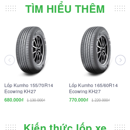
TÌM HIỂU THÊM
Lốp Kumho 155/70R14
Lốp Kumho 165/60R14
Ecowing KH27
Ecowing KH27
680.000₫
770.000₫
1.130.000₫
1.220.000₫
Kiến thức lốp xe