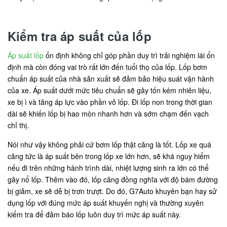
Kiểm tra áp suất của lốp
Áp suất lốp
ổn định không chỉ góp phần duy trì trải nghiệm lái ổn
định mà còn đóng vai trò rất lớn đến tuổi thọ của lốp. Lốp bơm
chuẩn áp suất của nhà sản xuất sẽ đảm bảo hiệu suát vận hành
của xe. Áp suất dưới mức tiêu chuẩn sẽ gây tốn kém nhiên liệu,
xe bị ì và tăng áp lực vào phần vỏ lốp. Đi lốp non trong thời gian
dài sẽ khiến lốp bị hao mòn nhanh hơn và sớm chạm đến vạch
chỉ thị.
Nói như vậy không phải cứ bơm lốp thật căng là tốt. Lốp xe quá
căng tức là áp suất bên trong lốp xe lớn hơn, sẽ khá nguy hiểm
nếu đi trên những hành trình dài, nhiệt lượng sinh ra lớn có thể
gây nổ lốp. Thêm vào đó, lốp căng đồng nghĩa với độ bám đường
bị giảm, xe sẽ dễ bị trơn trượt. Do đó, G7Auto khuyên bạn hay sử
dụng lốp với đúng mức áp suất khuyến nghị và thường xuyên
kiểm tra để đảm báo lốp luôn duy trì mức áp suất này.