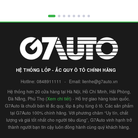
HỆ THỐNG LỐP - ẮC QUY Ô TÔ CHÍNH HÃNG
Hotline:
0848911111
-
Email:
lienhe@g7auto.vn
Hệ thống hơn 20 cửa hàng tại Hà Nội, Hồ Chí Minh, Hải Phòng,
Đà Nẵng, Phú Thọ (
Xem chi tiết
) - Hỗ trợ giao hàng toàn quốc.
G7Auto là chuỗi bán lẻ ắc quy, lốp & phụ tùng ô tô. Các sản phẩm
tại G7Auto 100% chính hãng. Với phương châm “Uy tín, chất
lượng và giá tốt nhất cho người tiêu dùng”, G7Auto vinh hạnh trở
thành người bạn tin cậy luôn đồng hành cùng quý khách hàng.