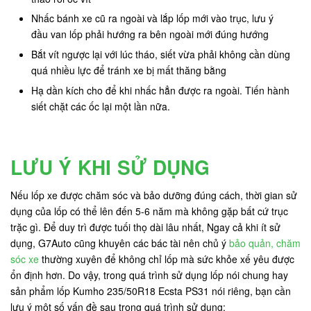
Nhấc bánh xe cũ ra ngoài và lắp lốp mới vào trục, lưu ý
đầu van lốp phải hướng ra bên ngoài mới đúng hướng
Bắt vít ngược lại với lúc tháo, siết vừa phải không cần dùng
quá nhiều lực để tránh xe bị mất thăng bằng
Hạ dần kích cho để khi nhấc hẳn được ra ngoài. Tiến hành
siết chặt các ốc lại một lần nữa.
LƯU Ý KHI SỬ DỤNG
Nếu lốp xe được chăm sóc và bảo dưỡng đúng cách, thời gian sử
dụng của lốp có thể lên đến 5-6 năm mà không gặp bất cứ trục
trặc gì. Để duy trì được tuối thọ dài lâu nhất, Ngay cả khi ít sử
dụng, G7Auto cũng khuyên các bác tài nên chủ ý
bảo quản, chăm
sóc xe
thường xuyên để không chỉ lốp mà sức khỏe xế yêu được
ổn định hơn. Do vậy, trong quá trình sử dụng lốp nói chung hay
sản phẩm lốp Kumho 235/50R18 Ecsta PS31 nói riêng, bạn cần
lưu ý một số vấn đề sau trong quá trình sử dụng: