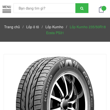
Trang chủ
/
Lốp ô tô
/
Lốp Kumho
/
Lốp Kumho 235/50R18
Ecsta PS31