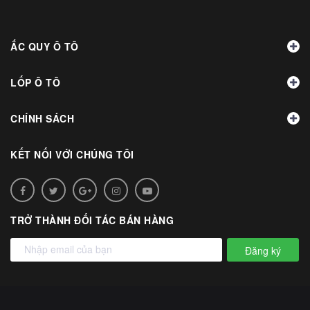
ẮC QUY Ô TÔ
LỐP Ô TÔ
CHÍNH SÁCH
KẾT NỐI VỚI CHÚNG TÔI
TRỞ THÀNH ĐỐI TÁC BÁN HÀNG
Đăng ký