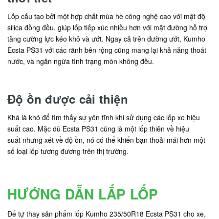
Lốp cấu tạo bởi một hợp chất mùa hè công nghệ cao với mật độ
silica đồng đều, giúp lốp tiếp xúc nhiều hơn với mặt đường hỗ trợ
tăng cường lực kéo khô và ướt. Ngay cả trên đường ướt, Kumho
Ecsta PS31 với các rãnh bên rộng cũng mang lại khả năng thoát
nước, và ngăn ngừa tình trạng mòn không đều.
Độ ồn được cải thiện
Khá là khó để tìm thấy sự yên tĩnh khi sử dụng các lốp xe hiệu
suất cao. Mặc dù Ecsta PS31 cũng là một lốp thiên về hiệu
suất nhưng xét về độ ồn, nó có thể khiến bạn thoải mái hơn một
số loại lốp tương đương trên thị trường.
HƯỚNG DẪN LẮP LỐP
Để tự thay sản phẩm lốp Kumho 235/50R18 Ecsta PS31 cho xe,