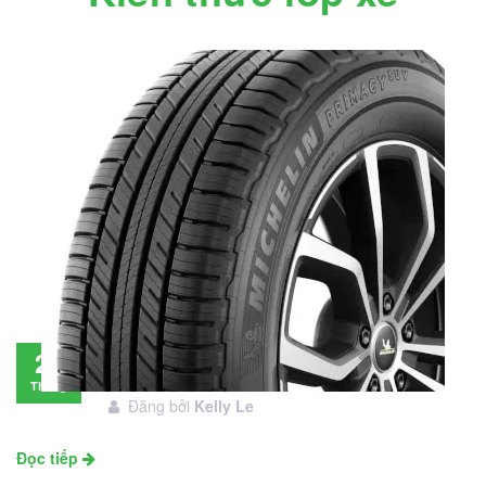
Đánh giá lốp Michelin Primacy SUV: Đáng
28
đầu tư không?
Tháng
Đăng bởi
Kelly Le
11
Đọc tiếp