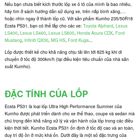
Nếu bạn chưa biết kích thước lốp xe ô tô của mình là bao nhiêu,
hãy tìm ở sách hướng dẫn sử dụng xe, trên nắp bình xăng,…
hoặc nhìn ngay ở thành lốp cũ. Với sản phẩm Kumho 235/50R18
Ecsta PS31, bạn có thể lắp cho các xe:
Toyota Alphard
,
Lexus
LS400
,
Lexus LS460
,
Lexus LS600
,
Honda Acura CDX
,
Ford
Mustang
,
Infiniti QX30
,
MG HS
,
Ford Kuga
...
Lốp được thiết kế cho khả năng chịu tải lên tới 825 kg khi di
chuyển ở tốc độ 300km/h (tại điều kiện tiêu chuẩn của nhà sản
xuất Kumho).
ĐẶC TÍNH CỦA LỐP
Ecsta PS31 là loại lốp Ultra High Performance Summer của
Kumho được phát triển dành cho xe thể thao, coupe và sedan mà
chú trọng đến khả năng xử lý và vận hành của lốp trong các điều
kiện thời tiết. Kumho Ecsta PS31 ổn định ở tốc độ cao và an toàn,
duy trì độ ồn ở mức khá ổn. Dưới đây là một số đặc trưng của