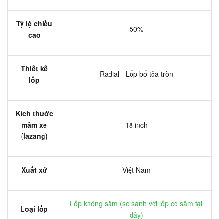
Tỷ lệ chiều
50%
cao
Thiết kế
Radial - Lốp bố tỏa tròn
lốp
Kích thước
mâm xe
18 inch
(lazang)
Xuất xứ
Việt Nam
Lốp không săm (
so sánh với lốp có săm tại
Loại lốp
đây
)