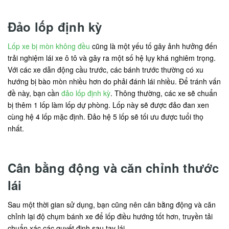
Đảo lốp định kỳ
Lốp xe bị mòn không đều
cũng là một yếu tố gây ảnh hưởng đến
trải nghiệm lái xe ô tô và gây ra một số hệ lụy khá nghiêm trọng.
Với các xe dẫn động cầu trước, các bánh trước thường có xu
hướng bị bào mòn nhiều hơn do phải đánh lái nhiều. Để tránh vấn
đề này, bạn cần
đảo lốp định kỳ
. Thông thường, các xe sẽ chuẩn
bị thêm 1 lốp làm lốp dự phòng. Lốp này sẽ được đảo đan xen
cùng hệ 4 lốp mặc định. Đảo hệ 5 lốp sẽ tối ưu được tuổi thọ
nhất.
Cân bằng động và căn chỉnh thước
lái
Sau một thời gian sử dụng, bạn cũng nên cân bằng động và căn
chỉnh lại độ chụm bánh xe để lốp điều hướng tốt hơn, truyền tải
chuẩn xác các quyết định sau tay lái.