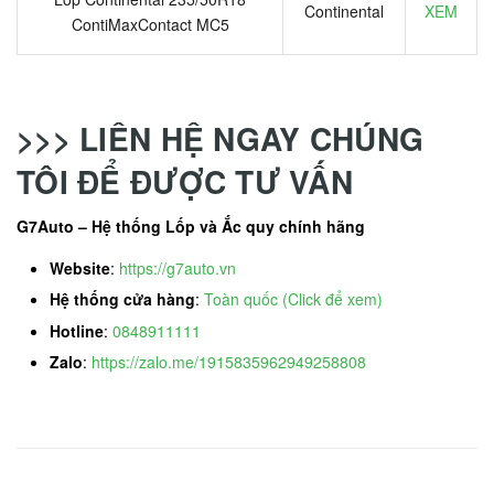
Continental
XEM
ContiMaxContact MC5
>>> LIÊN HỆ NGAY CHÚNG
TÔI ĐỂ ĐƯỢC TƯ VẤN
G7Auto – Hệ thống Lốp và Ắc quy chính hãng
Website
:
https://g7auto.vn
Hệ thống cửa hàng
:
Toàn quốc (Click để xem)
Hotline
:
0848911111
Zalo
:
https://zalo.me/1915835962949258808