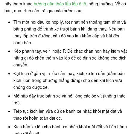
hãy tham khảo
hướng dẫn tháo lắp lốp ô tô
thông thường. Về cơ
bản, quá trình cần trải qua các bước sau:
Tìm một nơi đậu xe hợp lý, tốt nhất nên thoáng tầm nhìn và
bằng phẳng để trành xe trượt bánh khi đang thay. Nếu bạn
thay lốp trên đường, cần đỗ vào làn khẩn cấp và bật đèn
cảnh báo.
Kéo phanh tay, về 1 hoặc P. Để chắc chắn hơn hãy kiếm vật
nặng gì đó chèn thêm vào lốp để cố định xe không cho dịch
chuyển.
Đặt kích ở gần vị trí lốp cần thay, kích xe lên dần (đảm bảo
kích luôn trong phương thẳng đứng) cho đến khi kích vừa
chống đỡ được xe.
Mở nắp đậy trục bánh xe và nới lỏng các ốc vít (không tháo
rời).
Tiếp tục kích lên vừa đủ để bánh xe nhấc khỏi mặt đất và
thao rời hoàn toàn đai ốc.
Kích hẳn xe lên cho bánh xe nhấc khỏi mặt đất và tiến hành
tháo rời ốc vít