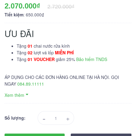
2.070.000₫
2.720.000₫
Tiết kiệm
: 650.000₫
ƯU ĐÃI
Tặng
01
chai nước rửa kính
Tặng
02
lượt vá lốp
MIỄN PHÍ
Tặng
01 VOUCHER
giảm 25%
Bảo hiểm TNDS
ÁP DỤNG CHO CÁC ĐƠN HÀNG ONLINE TẠI HÀ NỘI. GỌI
NGAY
084.89.11111
Xem thêm
-
+
Số lượng: