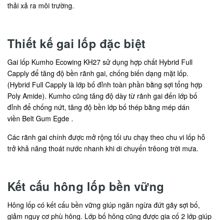
thải xả ra môi trường.
Thiết kế gai lốp đặc biệt
Gai lốp Kumho Ecowing KH27 sử dụng hợp chất Hybrid Full
Capply để tăng độ bền rãnh gai, chống biến dạng mặt lốp.
(Hybrid Full Capply là lớp bố đỉnh toàn phần bằng sợi tổng hợp
Poly Amide). Kumho cũng tăng độ dày từ rãnh gai đến lớp bố
đỉnh để chống nứt, tăng độ bền lớp bố thép bằng mép dán
viền Belt Gum Egde .
Các rãnh gai chính được mở rộng tối ưu chạy theo chu vi lốp hỗ
trở khả năng thoát nước nhanh khi di chuyển trêong trời mưa.
Kết cấu hông lốp bền vững
Hông lốp có kết cấu bền vững giúp ngăn ngừa đứt gãy sợi bố,
giảm nguy cơ phù hông. Lớp bố hông cũng được gia cố 2 lớp giúp