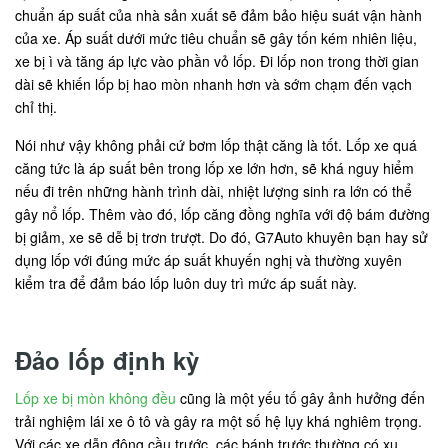
chuẩn áp suất của nhà sản xuất sẽ đảm bảo hiệu suát vận hành
của xe. Áp suất dưới mức tiêu chuẩn sẽ gây tốn kém nhiên liệu,
xe bị ì và tăng áp lực vào phần vỏ lốp. Đi lốp non trong thời gian
dài sẽ khiến lốp bị hao mòn nhanh hơn và sớm chạm đến vạch
chỉ thị.
Nói như vậy không phải cứ bơm lốp thật căng là tốt. Lốp xe quá
căng tức là áp suất bên trong lốp xe lớn hơn, sẽ khá nguy hiểm
nếu đi trên những hành trình dài, nhiệt lượng sinh ra lớn có thể
gây nổ lốp. Thêm vào đó, lốp căng đồng nghĩa với độ bám đường
bị giảm, xe sẽ dễ bị trơn trượt. Do đó, G7Auto khuyên bạn hay sử
dụng lốp với đúng mức áp suất khuyến nghị và thường xuyên
kiểm tra để đảm báo lốp luôn duy trì mức áp suất này.
Đảo lốp định kỳ
Lốp xe bị mòn không đều
cũng là một yếu tố gây ảnh hưởng đến
trải nghiệm lái xe ô tô và gây ra một số hệ lụy khá nghiêm trọng.
Với các xe dẫn động cầu trước, các bánh trước thường có xu