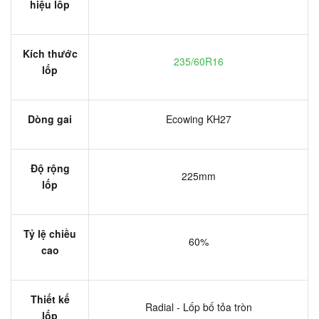
hiệu lốp
Kích thước
235/60R16
lốp
Dòng gai
Ecowing KH27
Độ rộng
225mm
lốp
Tỷ lệ chiều
60%
cao
Thiết kế
Radial - Lốp bố tỏa tròn
lốp