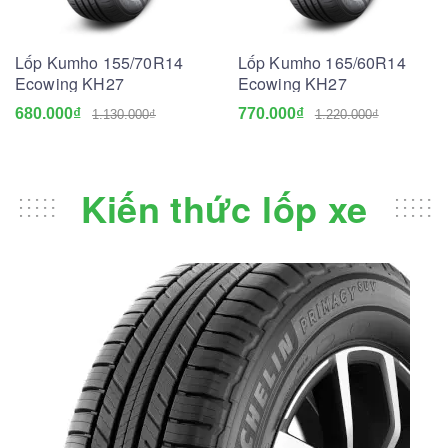
Lốp Kumho 155/70R14
Lốp Kumho 165/60R14
Ecowing KH27
Ecowing KH27
680.000₫
770.000₫
1.130.000₫
1.220.000₫
Kiến thức lốp xe