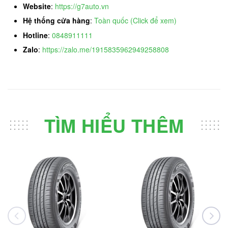
Website
:
https://g7auto.vn
Hệ thống cửa hàng
:
Toàn quốc (Click để xem)
Hotline
:
0848911111
Zalo
:
https://zalo.me/1915835962949258808
TÌM HIỂU THÊM