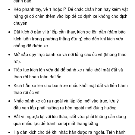
cảnh báo.
Kéo phanh tay, về 1 hoặc P. Để chắc chắn hơn hãy kiếm vật
nặng gì đó chèn thêm vào lốp để cố định xe không cho dịch
chuyển.
Đặt kích ở gần vị trí lốp cần thay, kích xe lên dần (đảm bảo
kích luôn trong phương thẳng đứng) cho đến khi kích vừa
chống đỡ được xe.
Mở nắp đậy trục bánh xe và nới lỏng các ốc vít (không tháo
rời).
Tiếp tục kích lên vừa đủ để bánh xe nhấc khỏi mặt đất và
thao rời hoàn toàn đai ốc.
Kích hẳn xe lên cho bánh xe nhấc khỏi mặt đất và tiến hành
tháo rời ốc vít
Nhấc bánh xe cũ ra ngoài và lắp lốp mới vào trục, lưu ý
đầu van lốp phải hướng ra bên ngoài mới đúng hướng
Bắt vít ngược lại với lúc tháo, siết vừa phải không cần dùng
quá nhiều lực để tránh xe bị mất thăng bằng
Hạ dần kích cho để khi nhấc hẳn được ra ngoài. Tiến hành