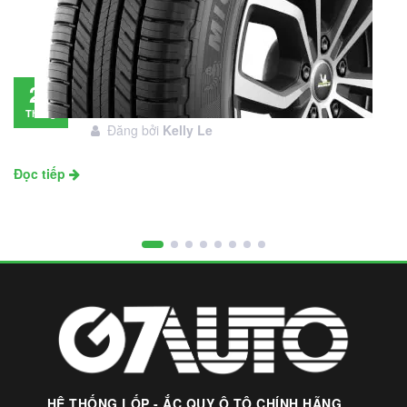
Đánh giá lốp Michelin Primacy SUV: Đáng
28
đầu tư không?
Tháng
Đăng bởi
Kelly Le
11
Đọc tiếp
HỆ THỐNG LỐP - ẮC QUY Ô TÔ CHÍNH HÃNG