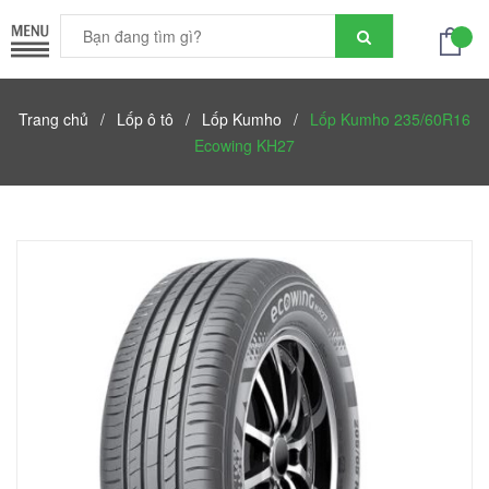
Trang chủ
/
Lốp ô tô
/
Lốp Kumho
/
Lốp Kumho 235/60R16
Ecowing KH27