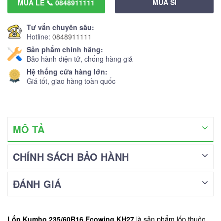
MUA SỈ
MUA LẺ 📞 0848911111
Tư vấn chuyên sâu:
Hotline:
0848911111
Sản phẩm chính hãng:
Bảo hành điện tử, chống hàng giả
Hệ thống cửa hàng lớn:
Giá tốt, giao hàng toàn quốc
MÔ TẢ
CHÍNH SÁCH BẢO HÀNH
ĐÁNH GIÁ
Lốp Kumho 235/60R16 Ecowing KH27
là sản phẩm lốp thuộc