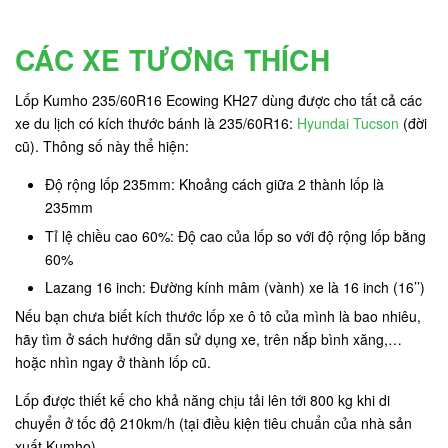
CÁC XE TƯƠNG THÍCH
Lốp Kumho 235/60R16 Ecowing KH27 dùng được cho tất cả các
xe du lịch có kích thước bánh là 235/60R16:
Hyundai Tucson
(đời
cũ). Thông số này thể hiện:
Độ rộng lốp 235mm: Khoảng cách giữa 2 thành lốp là
235mm
Tỉ lệ chiều cao 60%: Độ cao của lốp so với độ rộng lốp bằng
60%
Lazang 16 inch: Đường kính mâm (vành) xe là 16 inch (16’’)
Nếu bạn chưa biết kích thước lốp xe ô tô của mình là bao nhiêu,
hãy tìm ở sách hướng dẫn sử dụng xe, trên nắp bình xăng,…
hoặc nhìn ngay ở thành lốp cũ.
Lốp được thiết kế cho khả năng chịu tải lên tới 800 kg khi di
chuyển ở tốc độ 210km/h (tại điều kiện tiêu chuẩn của nhà sản
xuất Kumho).