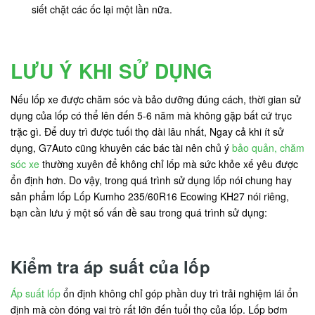
siết chặt các ốc lại một lần nữa.
LƯU Ý KHI SỬ DỤNG
Nếu lốp xe được chăm sóc và bảo dưỡng đúng cách, thời gian sử
dụng của lốp có thể lên đến 5-6 năm mà không gặp bất cứ trục
trặc gì. Để duy trì được tuối thọ dài lâu nhất, Ngay cả khi ít sử
dụng, G7Auto cũng khuyên các bác tài nên chủ ý
bảo quản, chăm
sóc xe
thường xuyên để không chỉ lốp mà sức khỏe xế yêu được
ổn định hơn. Do vậy, trong quá trình sử dụng lốp nói chung hay
sản phẩm lốp Lốp Kumho 235/60R16 Ecowing KH27 nói riêng,
bạn cần lưu ý một số vấn đề sau trong quá trình sử dụng:
Kiểm tra áp suất của lốp
Áp suất lốp
ổn định không chỉ góp phần duy trì trải nghiệm lái ổn
định mà còn đóng vai trò rất lớn đến tuổi thọ của lốp. Lốp bơm