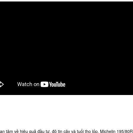
an tâm về hiệu quả đầu tư, độ tin cậy và tuổi thọ lốp. Michelin 195/80R