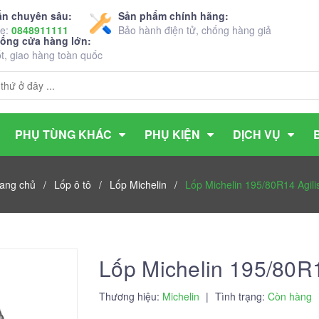
ấn chuyên sâu:
Sản phẩm chính hãng:
ne:
0848911111
Bảo hành điện tử, chống hàng giả
hống cửa hàng lớn:
ốt, giao hàng toàn quốc
PHỤ TÙNG KHÁC
PHỤ KIỆN
DỊCH VỤ
ang chủ
/
Lốp ô tô
/
Lốp Michelin
/
Lốp Michelin 195/80R14 Agili
Lốp Michelin 195/80R1
Thương hiệu:
Michelin
|
Tình trạng:
Còn hàng