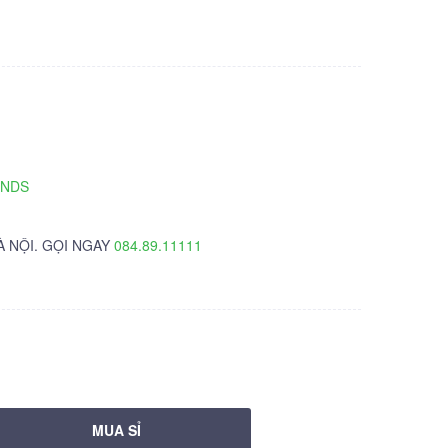
TNDS
À NỘI. GỌI NGAY
084.89.11111
MUA SỈ