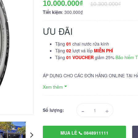
10.000.000₫
10.300.000₫
Tiết kiệm
: 300.000₫
ƯU ĐÃI
Tặng
01
chai nước rửa kính
Tặng
02
lượt vá lốp
MIỄN PHÍ
Tặng
01 VOUCHER
giảm 25%
Bảo hiểm 
ÁP DỤNG CHO CÁC ĐƠN HÀNG ONLINE TẠI H
Xem thêm
-
+
Số lượng:
MUA LẺ 📞 0848911111