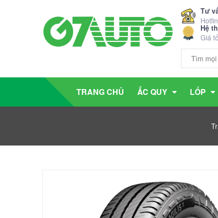
Tư v
Hotli
Hệ t
Giá t
TRANG CHỦ
ẮC QUY
LỐP
Tr