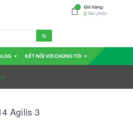
Giỏ hàng:
(
)
Sản phẩm
BLOG
KẾT NỐI VỚI CHÚNG TÔI
s 3
4 Agilis 3