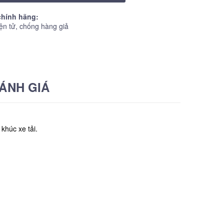
hính hãng:
ện tử, chống hàng giả
ÁNH GIÁ
khúc xe tải.