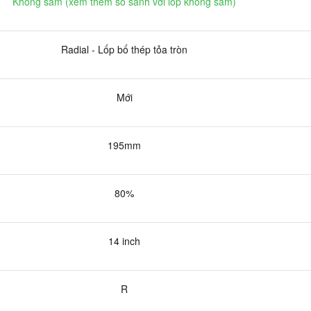
Không săm (xem thêm so sánh với lốp không săm)
Radial - Lốp bố thép tỏa tròn
Mới
195mm
80%
14 inch
R