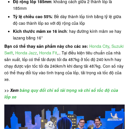
Độ rộng lốp 185mm
: khoảng cách giữa 2 thành lốp là
185mm
Tỷ lệ chiều cao 55%
: Bề dày thành lốp tính bằng tỷ lệ giữa
độ cao thành lốp so với độ rộng của lốp
Kích thước mâm xe 16 inch
: hay đường kính mâm xe hay
lazang bằng 16''
Bạn có thể thay sản phẩm này cho các xe:
Honda City
,
Suzuki
Swift
,
Honda Jazz
,
Honda Fit
,.. Tại điều kiện tiêu chuẩn của nhà
sản xuất, lốp có thể tải được tối đa 487kg ở tốc độ 240 km/h hay
chạy được vận tốc tối đa 240km/h khi đang tải 487kg. Con số này
có thể thay đổi tùy vào tình trạng của lốp, tải trọng và tốc độ của
xe.
>> Xem
bảng quy đổi chỉ số tải trọng và chỉ số tốc độ của
lốp xe