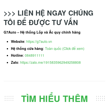
>>> LIÊN HỆ NGAY CHÚNG
TÔI ĐỂ ĐƯỢC TƯ VẤN
G7Auto – Hệ thống Lốp và Ắc quy chính hãng
Website
:
https://g7auto.vn
Hệ thống cửa hàng
:
Toàn quốc (Click để xem)
Hotline
:
0848911111
Zalo
:
https://zalo.me/1915835962949258808
TÌM HIỂU THÊM