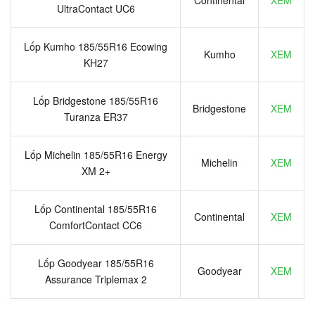
Continental
XEM
UltraContact UC6
Lốp Kumho 185/55R16 Ecowing
Kumho
XEM
KH27
Lốp Bridgestone 185/55R16
Bridgestone
XEM
Turanza ER37
Lốp Michelin 185/55R16 Energy
Michelin
XEM
XM 2+
Lốp Continental 185/55R16
Continental
XEM
ComfortContact CC6
Lốp Goodyear 185/55R16
Goodyear
XEM
Assurance Triplemax 2