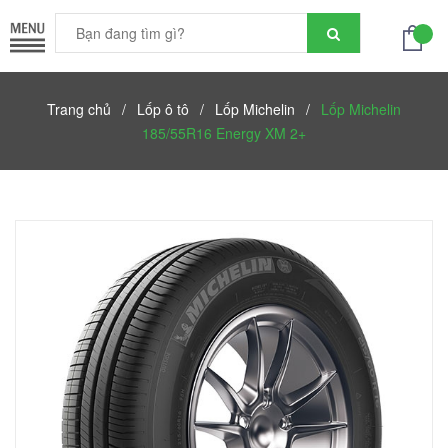
Trang chủ
/
Lốp ô tô
/
Lốp Michelin
/
Lốp Michelin
185/55R16 Energy XM 2+