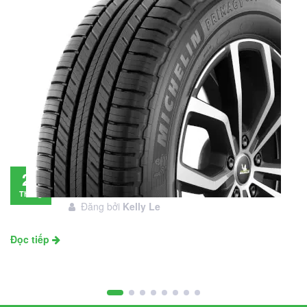
Đánh giá lốp Michelin Primacy SUV: Đáng
28
đầu tư không?
Tháng
Đăng bởi
Kelly Le
11
Đọc tiếp