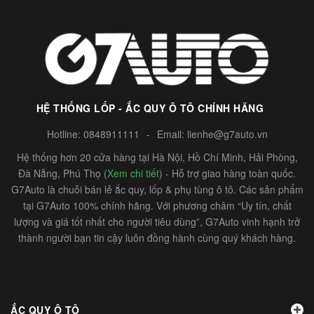
HỆ THỐNG LỐP - ẮC QUY Ô TÔ CHÍNH HÃNG
Hotline:
0848911111
-
Email:
lienhe@g7auto.vn
Hệ thống hơn 20 cửa hàng tại Hà Nội, Hồ Chí Minh, Hải Phòng,
Đà Nẵng, Phú Thọ (
Xem chi tiết
) - Hỗ trợ giao hàng toàn quốc.
G7Auto là chuỗi bán lẻ ắc quy, lốp & phụ tùng ô tô. Các sản phẩm
tại G7Auto 100% chính hãng. Với phương châm “Uy tín, chất
lượng và giá tốt nhất cho người tiêu dùng”, G7Auto vinh hạnh trở
thành người bạn tin cậy luôn đồng hành cùng quý khách hàng.
ẮC QUY Ô TÔ