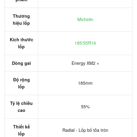
Thương
Michelin
hiệu lốp
Kích thước
185/55R16
lốp
Dòng gai
Energy XM2 +
Độ rộng
185mm
lốp
Tỷ lệ chiều
55%
cao
Thiết kế
Radial - Lốp bố tỏa tròn
lốp