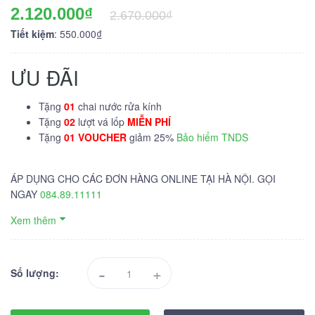
2.120.000₫
2.670.000₫
Tiết kiệm
: 550.000₫
ƯU ĐÃI
Tặng
01
chai nước rửa kính
Tặng
02
lượt vá lốp
MIỄN PHÍ
Tặng
01 VOUCHER
giảm 25%
Bảo hiểm TNDS
ÁP DỤNG CHO CÁC ĐƠN HÀNG ONLINE TẠI HÀ NỘI. GỌI
NGAY
084.89.11111
Xem thêm
-
+
Số lượng: