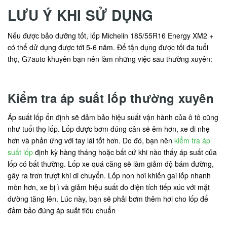
LƯU Ý KHI SỬ DỤNG
Nếu được bảo dưỡng tốt, lốp Michelin 185/55R16 Energy XM2 +
có thể dử dụng được tới 5-6 năm. Để tận dụng được tối đa tuổi
thọ, G7auto khuyên bạn nên làm những việc sau thường xuyên:
Kiểm tra áp suất lốp thường xuyên
Áp suất lốp ổn định sẽ đảm bảo hiệu suất vận hành của ô tô cũng
như tuổi thọ lốp. Lốp được bơm đúng cân sẽ êm hơn, xe đi nhẹ
hơn và phản ứng với tay lái tốt hơn. Do đó, bạn nên
kiểm tra áp
suất lốp
định kỳ hàng tháng hoặc bất cứ khi nào thấy áp suất của
lốp có bất thường. Lốp xe quá căng sẽ làm giảm độ bám đường,
gây ra trơn trượt khi di chuyển. Lốp non hơi khiến gai lốp nhanh
mòn hơn, xe bị ì và giảm hiệu suất do diện tích tiếp xúc với mặt
đường tăng lên. Lúc này, bạn sẽ phải bơm thêm hơi cho lốp để
đảm bảo đúng áp suất tiêu chuẩn