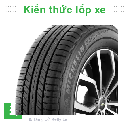
Kiến thức lốp xe
Đánh giá lốp Michelin Primacy SUV: Đáng
28
đầu tư không?
Tháng
Đăng bởi
Kelly Le
11