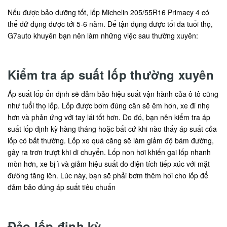
Nếu được bảo dưỡng tốt, lốp Michelin 205/55R16 Primacy 4 có
thể dử dụng được tới 5-6 năm. Để tận dụng được tối đa tuổi thọ,
G7auto khuyên bạn nên làm những việc sau thường xuyên:
Kiểm tra áp suất lốp thường xuyên
Áp suất lốp ổn định sẽ đảm bảo hiệu suất vận hành của ô tô cũng
như tuổi thọ lốp. Lốp được bơm đúng cân sẽ êm hơn, xe đi nhẹ
hơn và phản ứng với tay lái tốt hơn. Do đó, bạn nên kiểm tra áp
suất lốp định kỳ hàng tháng hoặc bất cứ khi nào thấy áp suất của
lốp có bất thường. Lốp xe quá căng sẽ làm giảm độ bám đường,
gây ra trơn trượt khi di chuyển. Lốp non hơi khiến gai lốp nhanh
mòn hơn, xe bị ì và giảm hiệu suất do diện tích tiếp xúc với mặt
đường tăng lên. Lúc này, bạn sẽ phải bơm thêm hơi cho lốp để
đảm bảo đúng áp suất tiêu chuẩn
Đảo lốp định kỳ