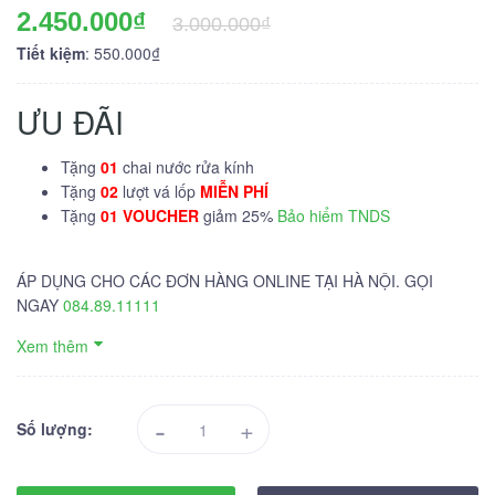
2.450.000₫
3.000.000₫
Tiết kiệm
: 550.000₫
ƯU ĐÃI
Tặng
01
chai nước rửa kính
Tặng
02
lượt vá lốp
MIỄN PHÍ
Tặng
01 VOUCHER
giảm 25%
Bảo hiểm TNDS
ÁP DỤNG CHO CÁC ĐƠN HÀNG ONLINE TẠI HÀ NỘI. GỌI
NGAY
084.89.11111
Xem thêm
-
+
Số lượng: