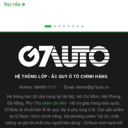
Đọc tiếp
HỆ THỐNG LỐP - ẮC QUY Ô TÔ CHÍNH HÃNG
Hotline:
0848911111
-
Email:
lienhe@g7auto.vn
Hệ thống hơn 20 cửa hàng tại Hà Nội, Hồ Chí Minh, Hải Phòng,
Đà Nẵng, Phú Thọ (
Xem chi tiết
) - Hỗ trợ giao hàng toàn quốc.
G7Auto là chuỗi bán lẻ ắc quy, lốp & phụ tùng ô tô. Các sản phẩm
tại G7Auto 100% chính hãng. Với phương châm “Uy tín, chất
lượng và giá tốt nhất cho người tiêu dùng”, G7Auto vinh hạnh trở