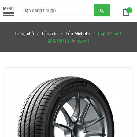
Trang chủ
/
Lốp ô tô
/
Lốp Michelin
/
Lốp Michelin
205/55R16 Primacy 4