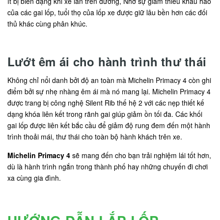
ít bị biến dạng khi xe lăn trên đường, Nhờ sự giảm thiểu khấu hao
của các gai lốp, tuổi thọ của lốp xe được giữ lâu bền hơn các đối
thủ khác cùng phân khúc.
Lướt êm ái cho hành trình thư thái
Không chỉ nổi danh bởi độ an toàn mà Michelin Primacy 4 còn ghi
điểm bởi sự nhẹ nhàng êm ái mà nó mang lại. Michelin Primacy 4
được trang bị công nghệ Silent Rib thế hệ 2 với các nẹp thiết kế
dạng khóa liên kết trong rãnh gai giúp giảm ồn tối đa. Các khối
gai lốp được liên kết bắc cầu để giảm độ rung đem đến một hành
trình thoải mái, thư thái cho toàn bộ hành khách trên xe.
Michelin Primacy 4
sẽ mang đến cho bạn trải nghiệm lái tốt hơn,
dù là hành trình ngắn trong thành phố hay những chuyến đi chơi
xa cùng gia đình.