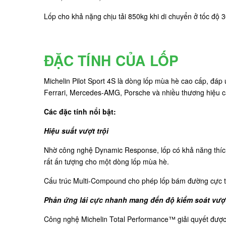
Lốp cho khả nặng chịu tải 850kg khi di chuyển ở tốc độ 3
ĐẶC TÍNH CỦA LỐP
Michelin Pilot Sport 4S là dòng lốp mùa hè cao cấp, đá
Ferrari, Mercedes-AMG, Porsche và nhiều thương hiệu c
Các đặc tính nổi bật:
Hiệu suất vượt trội
Nhờ công nghệ Dynamic Response, lốp có khả năng thích n
rất ấn tượng cho một dòng lốp mùa hè.
Cấu trúc Multi-Compound cho phép lốp bám đường cực tốt
Phản ứng lái cực nhanh mang đến độ kiểm soát vượt 
Công nghệ Michelin Total Performance™ giải quyết được 