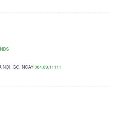
TNDS
À NỘI. GỌI NGAY
084.89.11111