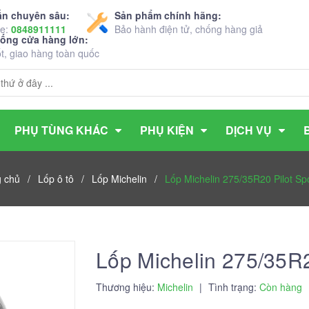
ấn chuyên sâu:
Sản phẩm chính hãng:
ne:
0848911111
Bảo hành điện tử, chống hàng giả
hống cửa hàng lớn:
ốt, giao hàng toàn quốc
PHỤ TÙNG KHÁC
PHỤ KIỆN
DỊCH VỤ
g chủ
/
Lốp ô tô
/
Lốp Michelin
/
Lốp Michelin 275/35R20 Pilot Sp
Lốp Michelin 275/35R2
Thương hiệu:
Michelin
|
Tình trạng:
Còn hàng