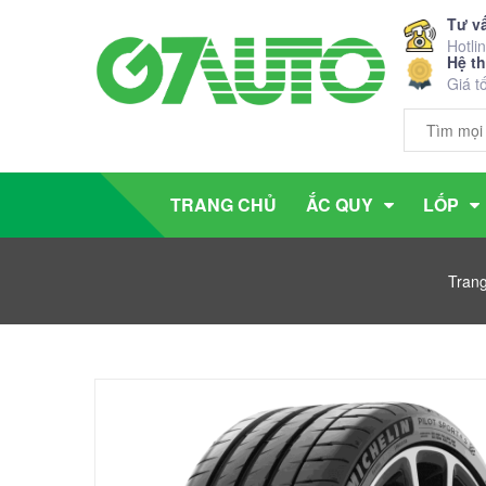
Tư v
Hotli
Hệ t
Giá t
TRANG CHỦ
ẮC QUY
LỐP
Tran