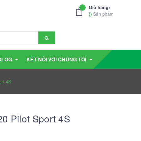
Giỏ hàng:
(
)
Sản phẩm
BLOG
KẾT NỐI VỚI CHÚNG TÔI
ort 4S
0 Pilot Sport 4S