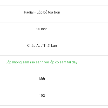
Radial - Lốp bố tỏa tròn
20 inch
Châu Au / Thái Lan
Lốp không săm (
so sánh với lốp có săm tại đây
)
Mới
102