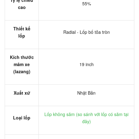
55%
cao
Thiết kế
Radial - Lốp bố tỏa tròn
lốp
Kích thước
mâm xe
19 inch
(lazang)
Xuất xứ
Nhật Bản
Lốp không săm (
so sánh với lốp có săm tại
Loại lốp
đây
)