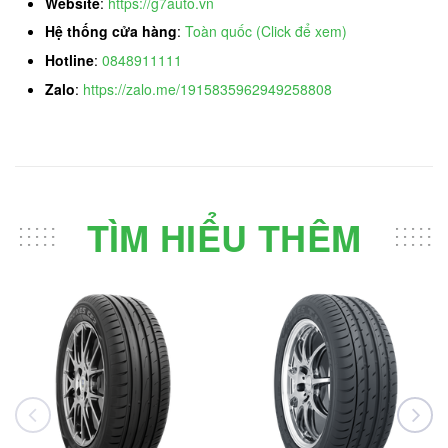
Website
:
https://g7auto.vn
Hệ thống cửa hàng
:
Toàn quốc (Click để xem)
Hotline
:
0848911111
Zalo
:
https://zalo.me/1915835962949258808
TÌM HIỂU THÊM