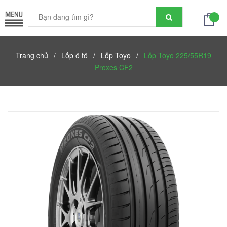
Trang chủ
/
Lốp ô tô
/
Lốp Toyo
/
Lốp Toyo 225/55R19
Proxes CF2