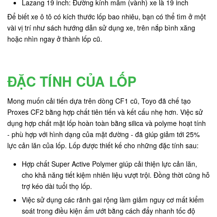
Lazang 19 inch: Đường kính mâm (vành) xe là 19 inch
Để biết xe ô tô có kích thước lốp bao nhiêu, bạn có thể tìm ở một
vài vị trí như sách hướng dẫn sử dụng xe, trên nắp bình xăng
hoặc nhìn ngay ở thành lốp cũ.
ĐẶC TÍNH CỦA LỐP
Mong muốn cải tiến dựa trên dòng CF1 cũ, Toyo đã chế tạo
Proxes CF2 bằng hợp chất tiên tiến và kết cấu nhẹ hơn. Việc sử
dụng hợp chất mặt lốp hoàn toàn bằng silica và polyme hoạt tính
- phù hợp với hình dạng của mặt đường - đã giúp giảm tới 25%
lực cản lăn của lốp. Lốp được thiết kế cho những đặc tính sau:
Hợp chất Super Active Polymer giúp cải thiện lực cản lăn,
cho khả năng tiết kiệm nhiên liệu vượt trội. Đồng thời cũng hỗ
trợ kéo dài tuổi thọ lốp.
Việc sử dụng các rãnh gai rộng làm giảm nguy cơ mất kiểm
soát trong điều kiện ẩm ướt bằng cách đẩy nhanh tốc độ