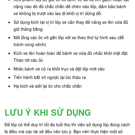
nặng nào đó đủ chắc chắn để chèn vào lốp, đảm bảo bánh
xe không bị trượt vào lao đi khỏi vị trí dừng đỗ.
Sử dụng kích tại vị trí lốp xe cần thay để nâng xe lên vừa đủ
giữ thăng bằng.
Nởi lỏng các ốc vít gắn lốp với xe theo thứ tự hình sau (để
tránh cong vênh)
Kích xe lên hoàn toàn để bánh xe vừa đủ nhấc khỏi mặt đật.
Tháo rời các ốc
Nhấc bánh xe cũ ra khỏi trục và đặt lốp mới vào
Tiến hành bắt vít ngược lại lúc tháo ra
Hạ kích và siết lại ốc cho chắc chắn
LƯU Ý KHI SỬ DỤNG
Để lốp có thể duy trì tối đa tuổi thọ thì việc sử dụng lốp đúng cách
là điều mà các tài xế đều nên lưu ý. Bạn nên thực hiện một số