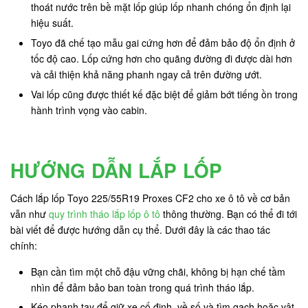
thoát nước trên bề mặt lốp giúp lốp nhanh chóng ổn định lại
hiệu suất.
Toyo đã chế tạo mẫu gai cứng hơn để đảm bảo độ ổn định ở
tốc độ cao. Lốp cứng hơn cho quãng đường đi được dài hơn
và cải thiện khả năng phanh ngay cả trên đường ướt.
Vai lốp cũng được thiết kế đặc biệt để giảm bớt tiếng ồn trong
hành trình vọng vào cabin.
HƯỚNG DẪN LẮP LỐP
Cách lắp lốp Toyo 225/55R19 Proxes CF2 cho xe ô tô về cơ bản
vẫn như
quy trình tháo lắp lốp ô tô
thông thường. Bạn có thể đi tới
bài viết để được hướng dẫn cụ thể. Dưới đây là các thao tác
chính:
Bạn cần tìm một chỗ đậu vững chãi, không bị hạn chế tầm
nhìn để đảm bảo ban toàn trong quá trình tháo lắp.
Kéo phanh tay để giữ xe cố định, về số và tìm gạch hoặc vật