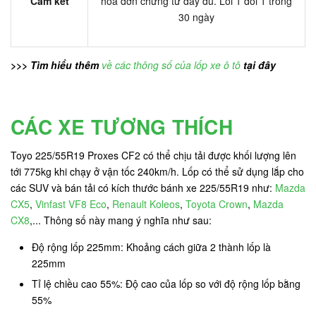
Cam kết
hóa đơn chứng từ đầy đủ. Lỗi 1 đổi 1 trong
30 ngày
>>> Tìm hiểu thêm
về các thông số của lốp xe ô tô
tại đây
CÁC XE TƯƠNG THÍCH
Toyo 225/55R19 Proxes CF2 có thể chịu tải được khối lượng lên
tới 775kg khi chạy ở vận tốc 240km/h. Lốp có thể sử dụng lắp cho
các SUV và bán tải có kích thước bánh xe 225/55R19 như:
Mazda
CX5
,
Vinfast VF8 Eco
,
Renault Koleos
,
Toyota Crown
,
Mazda
CX8
,... Thông số này mang ý nghĩa như sau:
Độ rộng lốp 225mm: Khoảng cách giữa 2 thành lốp là
225mm
Tỉ lệ chiều cao 55%: Độ cao của lốp so với độ rộng lốp bằng
55%