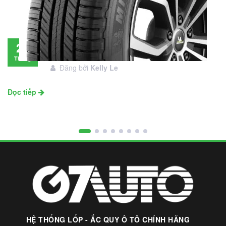
Đánh giá lốp Michelin Primacy SUV: Đáng
28
đầu tư không?
Tháng
Đăng bởi
Kelly Le
11
Đọc tiếp
HỆ THỐNG LỐP - ẮC QUY Ô TÔ CHÍNH HÃNG