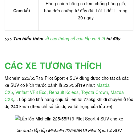
Hàng chính hãng có tem chống hàng giả,
Cam kết
hóa đơn chứng từ đầy đủ. Lỗi 1 đổi 1 trong
30 ngày
>>> Tìm hiểu thêm
về các thông số của lốp xe ô tô
tại đây
CÁC XE TƯƠNG THÍCH
Michelin 225/55R19 Pilot Sport 4 SUV dùng được cho tất cả các
xe SUV có kích thước bánh là 225/55R19 như:
Mazda
CX5
,
Vinfast VF8 Eco
,
Renault Koleos
,
Toyota Crown
,
Mazda
CX8
,... Lốp cho khả năng chịu tải lên tới 775kg khi di chuyển ở tốc
độ 240 km/h (theo chỉ số tốc độ và tải trọng của lốp xe).
Xe được lắp lốp Michelin 225/55R19 Pilot Sport 4 SUV