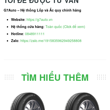
TÔI ĐỂ ĐƯỢC TƯ VẤN
G7Auto – Hệ thống Lốp và Ắc quy chính hãng
Website
:
https://g7auto.vn
Hệ thống cửa hàng
:
Toàn quốc (Click để xem)
Hotline
:
0848911111
Zalo
:
https://zalo.me/1915835962949258808
TÌM HIỂU THÊM