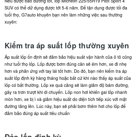
Nếu được bảo dưỡng tốt, lốp Michelin 225/55R19 Pilot Sport 4
SUV có thể dử dụng được tới 5-6 năm. Để tận dụng được tối đa
tuổi thọ, G7auto khuyên bạn nên làm những việc sau thường
xuyên:
Kiểm tra áp suất lốp thường xuyên
Áp suất lốp ổn định sẽ đảm bảo hiệu suất vận hành của ô tô cũng
như tuổi thọ lốp. Lốp được bơm đúng cân sẽ êm hơn, xe đi nhẹ
hơn và phản ứng với tay lái tốt hơn. Do đó, bạn nên kiểm tra áp
suất lốp định kỳ hàng tháng hoặc bất cứ khi nào thấy áp suất của
lốp có bất thường. Lốp xe quá căng sẽ làm giảm độ bám đường,
gây ra trơn trượt khi di chuyển. Lốp non hơi khiến gai lốp nhanh
mòn hơn, xe bị ì và giảm hiệu suất do diện tích tiếp xúc với mặt
đường tăng lên. Lúc này, bạn sẽ phải bơm thêm hơi cho lốp để
đảm bảo đúng áp suất tiêu chuẩn
Đảo lốp định kỳ