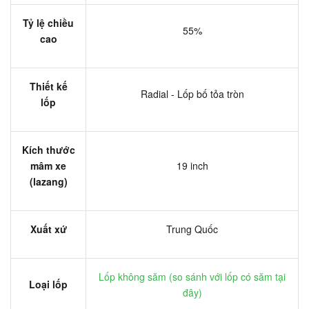
Tỷ lệ chiều
55%
cao
Thiết kế
Radial - Lốp bố tỏa tròn
lốp
Kích thước
mâm xe
19 inch
(lazang)
Xuất xứ
Trung Quốc
Lốp không săm (
so sánh với lốp có săm tại
Loại lốp
đây
)