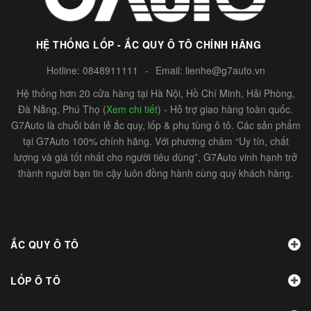
HỆ THỐNG LỐP - ẮC QUY Ô TÔ CHÍNH HÃNG
Hotline:
0848911111
-
Email:
lienhe@g7auto.vn
Hệ thống hơn 20 cửa hàng tại Hà Nội, Hồ Chí Minh, Hải Phòng,
Đà Nẵng, Phú Thọ (
Xem chi tiết
) - Hỗ trợ giao hàng toàn quốc.
G7Auto là chuỗi bán lẻ ắc quy, lốp & phụ tùng ô tô. Các sản phẩm
tại G7Auto 100% chính hãng. Với phương châm “Uy tín, chất
lượng và giá tốt nhất cho người tiêu dùng”, G7Auto vinh hạnh trở
thành người bạn tin cậy luôn đồng hành cùng quý khách hàng.
ẮC QUY Ô TÔ
LỐP Ô TÔ