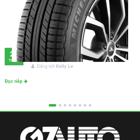
Đánh giá lốp Michelin Primacy SUV: Đáng
28
đầu tư không?
Tháng
Đăng bởi
Kelly Le
11
Đọc tiếp