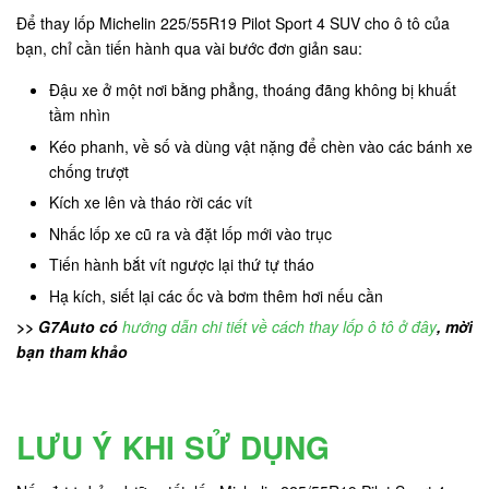
Để thay lốp Michelin 225/55R19 Pilot Sport 4 SUV cho ô tô của
bạn, chỉ cần tiến hành qua vài bước đơn giản sau:
Đậu xe ở một nơi bằng phẳng, thoáng đãng không bị khuất
tầm nhìn
Kéo phanh, về số và dùng vật nặng để chèn vào các bánh xe
chống trượt
Kích xe lên và tháo rời các vít
Nhấc lốp xe cũ ra và đặt lốp mới vào trục
Tiến hành bắt vít ngược lại thứ tự tháo
Hạ kích, siết lại các ốc và bơm thêm hơi nếu cần
>> G7Auto có
hướng dẫn chi tiết về cách thay lốp ô tô ở đây
, mời
bạn tham khảo
LƯU Ý KHI SỬ DỤNG