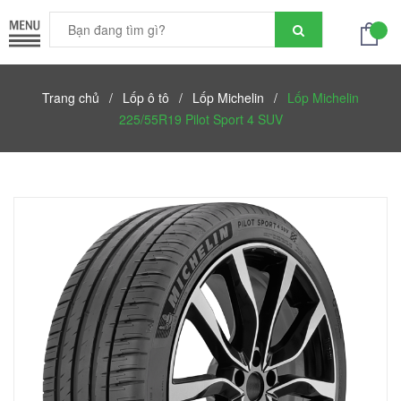
Trang chủ
/
Lốp ô tô
/
Lốp Michelin
/
Lốp Michelin
225/55R19 Pilot Sport 4 SUV