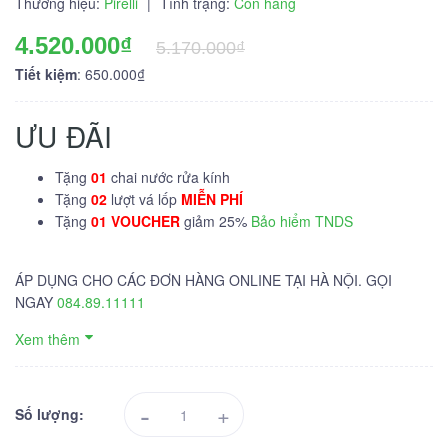
Thương hiệu:
Pirelli
|
Tình trạng:
Còn hàng
4.520.000₫
5.170.000₫
Tiết kiệm
: 650.000₫
ƯU ĐÃI
Tặng
01
chai nước rửa kính
Tặng
02
lượt vá lốp
MIỄN PHÍ
Tặng
01 VOUCHER
giảm 25%
Bảo hiểm TNDS
ÁP DỤNG CHO CÁC ĐƠN HÀNG ONLINE TẠI HÀ NỘI. GỌI
NGAY
084.89.11111
Xem thêm
-
+
Số lượng: