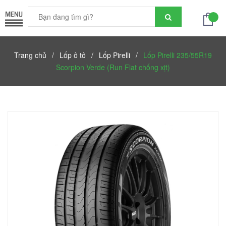
Trang chủ
/
Lốp ô tô
/
Lốp Pirelli
/
Lốp Pirelli 235/55R19
Scorpion Verde (Run Flat chống xịt)