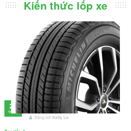
Kiến thức lốp xe
Đánh giá lốp Michelin Primacy SUV: Đáng
28
đầu tư không?
Tháng
Đăng bởi
Kelly Le
11