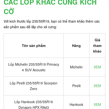
CÁC LỐP KHÁC CÙNG KÍCH
CỠ
Với kích thước lốp 235/55R19, bạn có thể tham khảo thêm các
sản phẩm sau để lắp cho xế cưng:
Giá
Tên sản phẩm
Hãng
tham
khảo
Lốp Michelin 235/55R19 Primacy
Michelin
XEM
4 SUV Acoustic
Lốp Pirelli 235/55R19 Scorpion
Pirelli
XEM
Zero
Lốp Hankook 235/55R19
Hankook
XEM
Dynapro HPX RA43