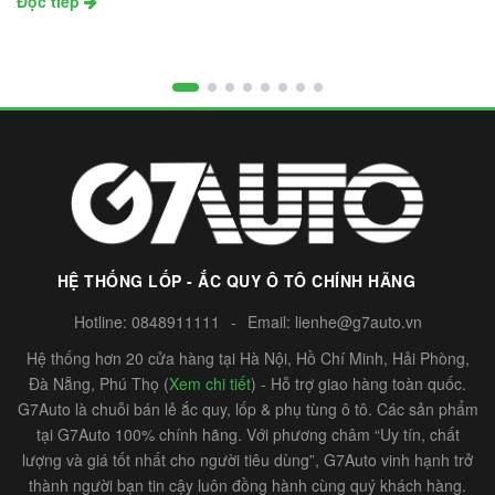
Đọc tiếp
HỆ THỐNG LỐP - ẮC QUY Ô TÔ CHÍNH HÃNG
Hotline:
0848911111
-
Email:
lienhe@g7auto.vn
Hệ thống hơn 20 cửa hàng tại Hà Nội, Hồ Chí Minh, Hải Phòng,
Đà Nẵng, Phú Thọ (
Xem chi tiết
) - Hỗ trợ giao hàng toàn quốc.
G7Auto là chuỗi bán lẻ ắc quy, lốp & phụ tùng ô tô. Các sản phẩm
tại G7Auto 100% chính hãng. Với phương châm “Uy tín, chất
lượng và giá tốt nhất cho người tiêu dùng”, G7Auto vinh hạnh trở
thành người bạn tin cậy luôn đồng hành cùng quý khách hàng.