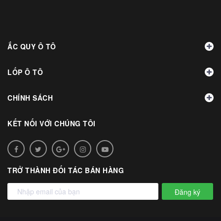
ẮC QUY Ô TÔ
LỐP Ô TÔ
CHÍNH SÁCH
KẾT NỐI VỚI CHÚNG TÔI
TRỞ THÀNH ĐỐI TÁC BÁN HÀNG
Đăng ký