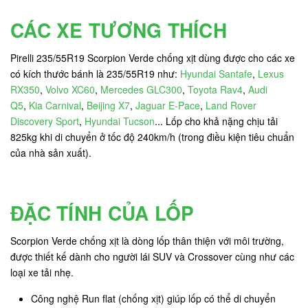
CÁC XE TƯƠNG THÍCH
Pirelli 235/55R19 Scorpion Verde chống xịt dùng được cho các xe
có kích thước bánh là 235/55R19 như:
Hyundai Santafe
,
Lexus
RX350
,
Volvo XC60
,
Mercedes GLC300
,
Toyota Rav4
,
Audi
Q5
,
Kia Carnival
,
Beijing X7
,
Jaguar E-Pace
,
Land Rover
Discovery Sport
,
Hyundai Tucson
... Lốp cho khả nặng chịu tải
825kg khi di chuyển ở tốc độ 240km/h (trong điều kiện tiêu chuẩn
của nhà sản xuất).
ĐẶC TÍNH CỦA LỐP
Scorpion Verde chống xịt là dòng lốp thân thiện với môi trường,
được thiết kế dành cho người lái SUV và Crossover cùng như các
loại xe tải nhẹ.
Công nghệ Run flat (chống xịt) giúp lốp có thể di chuyển