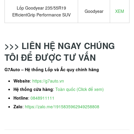
Lốp Goodyear 235/55R19
Goodyear
XEM
EfficientGrip Performance SUV
>>> LIÊN HỆ NGAY CHÚNG
TÔI ĐỂ ĐƯỢC TƯ VẤN
G7Auto – Hệ thống Lốp và Ắc quy chính hãng
Website
:
https://g7auto.vn
Hệ thống cửa hàng
:
Toàn quốc (Click để xem)
Hotline
:
0848911111
Zalo
:
https://zalo.me/1915835962949258808