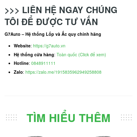
>>> LIÊN HỆ NGAY CHÚNG
TÔI ĐỂ ĐƯỢC TƯ VẤN
G7Auto – Hệ thống Lốp và Ắc quy chính hãng
Website
:
https://g7auto.vn
Hệ thống cửa hàng
:
Toàn quốc (Click để xem)
Hotline
:
0848911111
Zalo
:
https://zalo.me/1915835962949258808
TÌM HIỂU THÊM