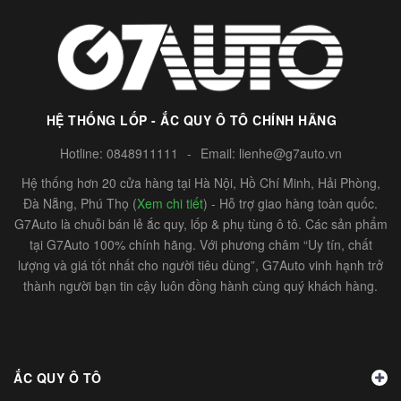
HỆ THỐNG LỐP - ẮC QUY Ô TÔ CHÍNH HÃNG
Hotline:
0848911111
-
Email:
lienhe@g7auto.vn
Hệ thống hơn 20 cửa hàng tại Hà Nội, Hồ Chí Minh, Hải Phòng,
Đà Nẵng, Phú Thọ (
Xem chi tiết
) - Hỗ trợ giao hàng toàn quốc.
G7Auto là chuỗi bán lẻ ắc quy, lốp & phụ tùng ô tô. Các sản phẩm
tại G7Auto 100% chính hãng. Với phương châm “Uy tín, chất
lượng và giá tốt nhất cho người tiêu dùng”, G7Auto vinh hạnh trở
thành người bạn tin cậy luôn đồng hành cùng quý khách hàng.
ẮC QUY Ô TÔ