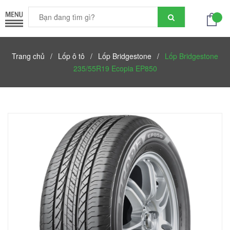
Trang chủ
/
Lốp ô tô
/
Lốp Bridgestone
/
Lốp Bridgestone
235/55R19 Ecopia EP850