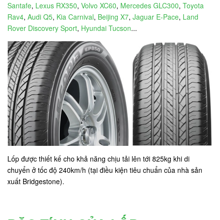
Santafe
,
Lexus RX350
,
Volvo XC60
,
Mercedes GLC300
,
Toyota
Rav4
,
Audi Q5
,
Kia Carnival
,
Beijing X7
,
Jaguar E-Pace
,
Land
Rover Discovery Sport
,
Hyundai Tucson
...
Lốp được thiết kế cho khả năng chịu tải lên tới 825kg khi di
chuyển ở tốc độ 240km/h (tại điều kiện tiêu chuẩn của nhà sản
xuất Bridgestone).