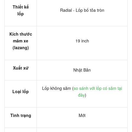
Thiết kế
Radial - Lốp bố tỏa tròn
lốp
Kích thước
mâm xe
19 inch
(lazang)
Xuất xứ
Nhật Bản
Lốp không săm (
so sánh với lốp có săm tại
Loại lốp
đây
)
Tình trạng
Mới