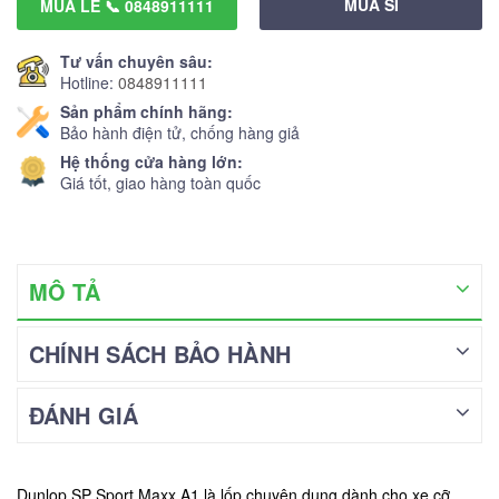
MUA SỈ
MUA LẺ 📞 0848911111
Tư vấn chuyên sâu:
Hotline:
0848911111
Sản phẩm chính hãng:
Bảo hành điện tử, chống hàng giả
Hệ thống cửa hàng lớn:
Giá tốt, giao hàng toàn quốc
MÔ TẢ
CHÍNH SÁCH BẢO HÀNH
ĐÁNH GIÁ
Dunlop SP Sport Maxx A1 là lốp chuyên dụng dành cho xe cỡ