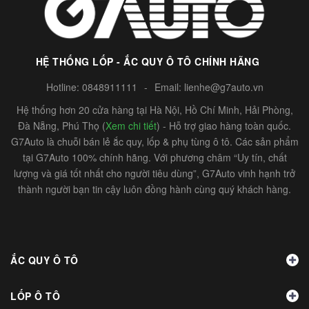
HỆ THỐNG LỐP - ẮC QUY Ô TÔ CHÍNH HÃNG
Hotline:
0848911111
-
Email:
lienhe@g7auto.vn
Hệ thống hơn 20 cửa hàng tại Hà Nội, Hồ Chí Minh, Hải Phòng,
Đà Nẵng, Phú Thọ (
Xem chi tiết
) - Hỗ trợ giao hàng toàn quốc.
G7Auto là chuỗi bán lẻ ắc quy, lốp & phụ tùng ô tô. Các sản phẩm
tại G7Auto 100% chính hãng. Với phương châm “Uy tín, chất
lượng và giá tốt nhất cho người tiêu dùng”, G7Auto vinh hạnh trở
thành người bạn tin cậy luôn đồng hành cùng quý khách hàng.
ẮC QUY Ô TÔ
LỐP Ô TÔ