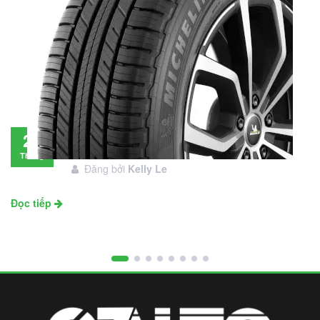
Đánh giá lốp Michelin Primacy SUV: Đáng
28
đầu tư không?
Tháng
Đăng bởi
Kelly Le
11
Đọc tiếp