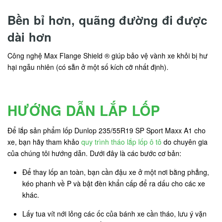
Bền bỉ hơn, quãng đường đi được
dài hơn
Công nghệ Max Flange Shield ® giúp bảo vệ vành xe khỏi bị hư
hại ngẫu nhiên (có sẵn ở một số kích cỡ nhất định).
HƯỚNG DẪN LẮP LỐP
Để lắp sản phẩm lốp Dunlop 235/55R19 SP Sport Maxx A1 cho
xe, bạn hãy tham khảo
quy trình tháo lắp lốp ô tô
do chuyên gia
của chúng tôi hướng dẫn. Dưới đây là các bước cơ bản:
Để thay lốp an toàn, bạn cần đậu xe ở một nơi bằng phẳng,
kéo phanh về P và bật đèn khẩn cấp để ra dấu cho các xe
khác.
Lấy tua vít nới lỏng các ốc của bánh xe cần tháo, lưu ý vặn