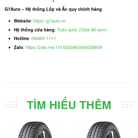
G7Auto – Hệ thống Lốp và Ắc quy chính hãng
Website
:
https://g7auto.vn
Hệ thống cửa hàng
:
Toàn quốc (Click để xem)
Hotline
:
0848911111
Zalo
:
https://zalo.me/1915835962949258808
TÌM HIỂU THÊM