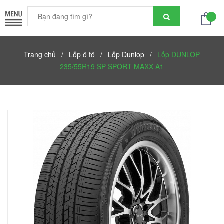
Trang chủ
/
Lốp ô tô
/
Lốp Dunlop
/
Lốp DUNLOP
235/55R19 SP SPORT MAXX A1