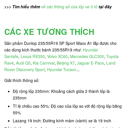
>>> Tìm hiểu thêm
về các thông số của lốp xe ô tô
tại đây
CÁC XE TƯƠNG THÍCH
Sản phẩm Dunlop 235/55R19 SP Sport Maxx A1 lắp được cho
các dùng kích thước bánh 235/55R19 như:
Hyundai
Santafe
,
Lexus RX350
,
Volvo XC60
,
Mercedes GLC300
,
Toyota
Rav4
,
Audi Q5
,
Kia Carnival
,
Beijing X7
,
Jaguar E-Pace
,
Land
Rover Discovery Sport
,
Hyundai Tucson
...
Giải thích thông số:
Độ rộng lốp 235mm: Khoảng cách giữa 2 thành lốp là
235mm
Tỉ lệ chiều cao 55%: Độ cao của lốp so với độ rộng lốp bằng
55%
Lazang 19 inch: Đường kính mâm (vành) xe là 19 inch