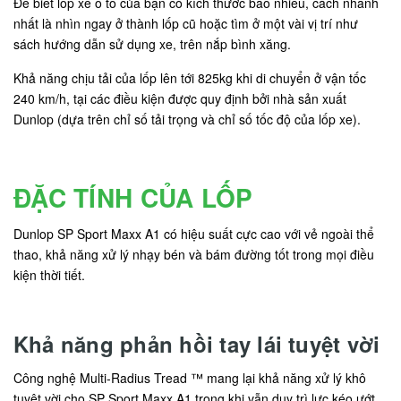
Để biết lốp xe ô tô của bạn có kích thước bao nhiêu, cách nhanh
nhất là nhìn ngay ở thành lốp cũ hoặc tìm ở một vài vị trí như
sách hướng dẫn sử dụng xe, trên nắp bình xăng.
Khả năng chịu tải của lốp lên tới 825kg khi di chuyển ở vận tốc
240 km/h, tại các điều kiện được quy định bởi nhà sản xuất
Dunlop (dựa trên chỉ số tải trọng và chỉ số tốc độ của lốp xe).
ĐẶC TÍNH CỦA LỐP
Dunlop SP Sport Maxx A1 có hiệu suất cực cao với vẻ ngoài thể
thao, khả năng xử lý nhạy bén và bám đường tốt trong mọi điều
kiện thời tiết.
Khả năng phản hồi tay lái tuyệt vời
Công nghệ Multi-Radius Tread ™ mang lại khả năng xử lý khô
tuyệt vời cho SP Sport Maxx A1 trong khi vẫn duy trì lực kéo ướt.