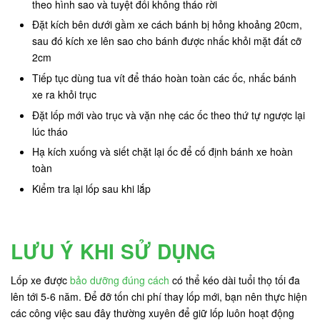
theo hình sao và tuyệt đối không tháo rời
Đặt kích bên dưới gầm xe cách bánh bị hỏng khoảng 20cm,
sau đó kích xe lên sao cho bánh được nhấc khỏi mặt đất cỡ
2cm
Tiếp tục dùng tua vít để tháo hoàn toàn các ốc, nhấc bánh
xe ra khỏi trục
Đặt lốp mới vào trục và vặn nhẹ các ốc theo thứ tự ngược lại
lúc tháo
Hạ kích xuống và siết chặt lại ốc để cố định bánh xe hoàn
toàn
Kiểm tra lại lốp sau khi lắp
LƯU Ý KHI SỬ DỤNG
Lốp xe được
bảo dưỡng đúng cách
có thể kéo dài tuổi thọ tối đa
lên tới 5-6 năm. Để đỡ tốn chi phí thay lốp mới, bạn nên thực hiện
các công việc sau đây thường xuyên để giữ lốp luôn hoạt động