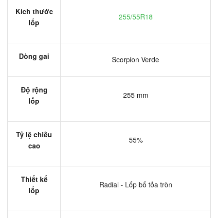
Kích thước
255/55R18
lốp
Dòng gai
Scorpion Verde
Độ rộng
255 mm
lốp
Tỷ lệ chiều
55%
cao
Thiết kế
Radial - Lốp bố tỏa tròn
lốp