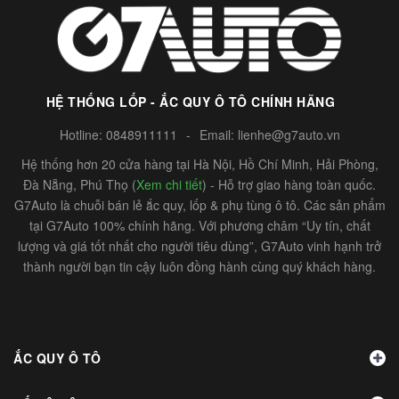
HỆ THỐNG LỐP - ẮC QUY Ô TÔ CHÍNH HÃNG
Hotline:
0848911111
-
Email:
lienhe@g7auto.vn
Hệ thống hơn 20 cửa hàng tại Hà Nội, Hồ Chí Minh, Hải Phòng,
Đà Nẵng, Phú Thọ (
Xem chi tiết
) - Hỗ trợ giao hàng toàn quốc.
G7Auto là chuỗi bán lẻ ắc quy, lốp & phụ tùng ô tô. Các sản phẩm
tại G7Auto 100% chính hãng. Với phương châm “Uy tín, chất
lượng và giá tốt nhất cho người tiêu dùng”, G7Auto vinh hạnh trở
thành người bạn tin cậy luôn đồng hành cùng quý khách hàng.
ẮC QUY Ô TÔ