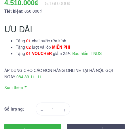
4.510.000₫
5.160.000₫
Tiết kiệm
: 650.000₫
ƯU ĐÃI
Tặng
01
chai nước rửa kính
Tặng
02
lượt vá lốp
MIỄN PHÍ
Tặng
01 VOUCHER
giảm 25%
Bảo hiểm TNDS
ÁP DỤNG CHO CÁC ĐƠN HÀNG ONLINE TẠI HÀ NỘI. GỌI
NGAY
084.89.11111
Xem thêm
-
+
Số lượng: