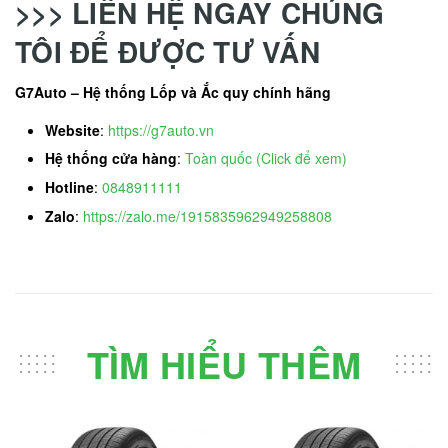
>>> LIÊN HỆ NGAY CHÚNG
TÔI ĐỂ ĐƯỢC TƯ VẤN
G7Auto – Hệ thống Lốp và Ắc quy chính hãng
Website
:
https://g7auto.vn
Hệ thống cửa hàng
:
Toàn quốc (Click để xem)
Hotline
:
0848911111
Zalo
:
https://zalo.me/1915835962949258808
TÌM HIỂU THÊM