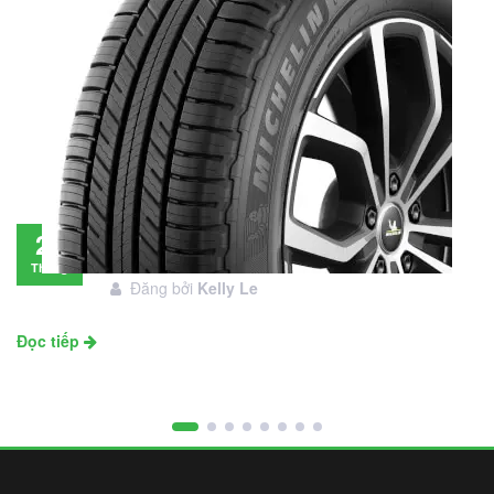
Đánh giá lốp Michelin Primacy SUV: Đáng
28
đầu tư không?
Tháng
Đăng bởi
Kelly Le
11
Đọc tiếp