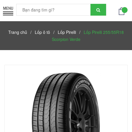
Trang chủ
/
Lốp ô tô
/
Lốp Pirelli
/
Lốp Pirelli 255/55R18
Scorpion Verde