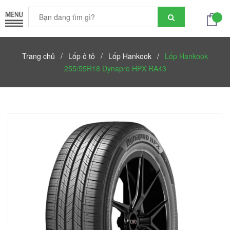
Trang chủ
/
Lốp ô tô
/
Lốp Hankook
/
Lốp Hankook
255/55R18 Dynapro HPX RA43