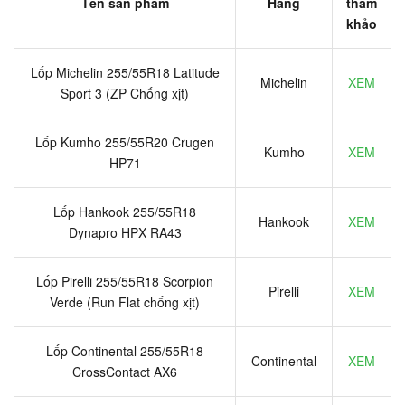
Tên sản phẩm
Hãng
tham
khảo
Lốp Michelin 255/55R18 Latitude
Michelin
XEM
Sport 3 (ZP Chống xịt)
Lốp Kumho 255/55R20 Crugen
Kumho
XEM
HP71
Lốp Hankook 255/55R18
Hankook
XEM
Dynapro HPX RA43
Lốp Pirelli 255/55R18 Scorpion
Pirelli
XEM
Verde (Run Flat chống xịt)
Lốp Continental 255/55R18
Continental
XEM
CrossContact AX6