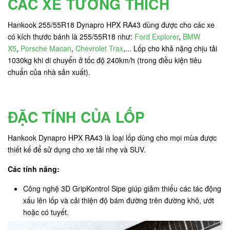
CÁC XE TƯƠNG THÍCH
Hankook 255/55R18 Dynapro HPX RA43 dùng được cho các xe
có kích thước bánh là 255/55R18 như:
Ford Explorer
,
BMW
X5
,
Porsche Macan
,
Chevrolet Trax
,... Lốp cho khả nặng chịu tải
1030kg khi di chuyển ở tốc độ 240km/h (trong điều kiện tiêu
chuẩn của nhà sản xuất).
ĐẶC TÍNH CỦA LỐP
Hankook Dynapro HPX RA43 là loại lốp dùng cho mọi mùa được
thiết kế để sử dụng cho xe tải nhẹ và SUV.
Các tính năng:
Công nghệ 3D GripKontrol Sipe giúp giảm thiểu các tác động
xấu lên lốp và cải thiện độ bám đường trên đường khô, ướt
hoặc có tuyết.