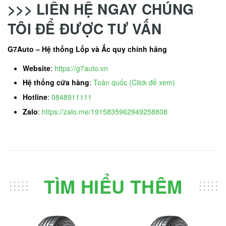
>>> LIÊN HỆ NGAY CHÚNG
TÔI ĐỂ ĐƯỢC TƯ VẤN
G7Auto – Hệ thống Lốp và Ắc quy chính hãng
Website
:
https://g7auto.vn
Hệ thống cửa hàng
:
Toàn quốc (Click để xem)
Hotline
:
0848911111
Zalo
:
https://zalo.me/1915835962949258808
TÌM HIỂU THÊM