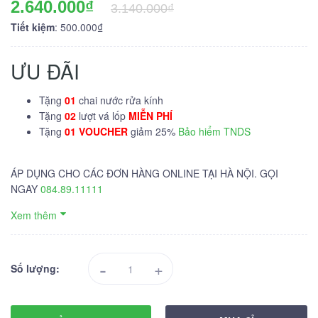
2.640.000₫
3.140.000₫
Tiết kiệm
: 500.000₫
ƯU ĐÃI
Tặng
01
chai nước rửa kính
Tặng
02
lượt vá lốp
MIỄN PHÍ
Tặng
01 VOUCHER
giảm 25%
Bảo hiểm TNDS
ÁP DỤNG CHO CÁC ĐƠN HÀNG ONLINE TẠI HÀ NỘI. GỌI
NGAY
084.89.11111
Xem thêm
-
+
Số lượng: