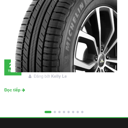
Đánh giá lốp Michelin Primacy SUV: Đáng
28
đầu tư không?
Tháng
Đăng bởi
Kelly Le
11
Đọc tiếp