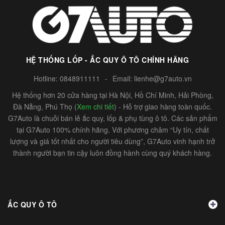
HỆ THỐNG LỐP - ẮC QUY Ô TÔ CHÍNH HÃNG
Hotline:
0848911111
-
Email:
lienhe@g7auto.vn
Hệ thống hơn 20 cửa hàng tại Hà Nội, Hồ Chí Minh, Hải Phòng,
Đà Nẵng, Phú Thọ (
Xem chi tiết
) - Hỗ trợ giao hàng toàn quốc.
G7Auto là chuỗi bán lẻ ắc quy, lốp & phụ tùng ô tô. Các sản phẩm
tại G7Auto 100% chính hãng. Với phương châm “Uy tín, chất
lượng và giá tốt nhất cho người tiêu dùng”, G7Auto vinh hạnh trở
thành người bạn tin cậy luôn đồng hành cùng quý khách hàng.
ẮC QUY Ô TÔ