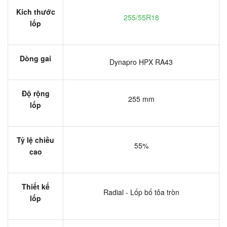
Kích thước
255/55R18
lốp
Dòng gai
Dynapro HPX RA43
Độ rộng
255 mm
lốp
Tỷ lệ chiều
55%
cao
Thiết kế
Radial - Lốp bố tỏa tròn
lốp